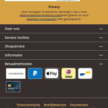
Privacy
Door doorgaan te selecteren, bevestigt u dat u onze
gegevensbeschermingsinformatie
hebt gelezen en onze
algemene voorwaarden
hebt geaccepteerd.
Over ons
Service hotline
Shopservice
Informatie
Betaalmethoden
Vooruitbetaling
PayPal
Apple Pay
iDEAL | Wero
Bancontact
Creditcard
Privacyverklaring
Bedrijfsgegevens
Voorwaarden