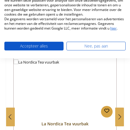
We kunnen deze plaatsen voor analyse van onze bezoekersgegevens, om
Eigenschappen
onze website te verbeteren, gepersonaliseerde inhoud te tonen en om u
een geweldige website-ervaring te bieden. Voor meer informatie over de
Informatie over productveiligheid
cookies die we gebruiken opent u de instellingen.
De gegevens worden verzameld voor het personaliseren van advertenties
en het meten van de effectiviteit van reclamecampagnes. Gegevens
kunnen worden gedeeld met Google LLC, meer informatie vindt u
hier
.
Accepteer alles
Nee, pas aan
Productgalerij overslaan
Vergelijkbare producten
La Nordica Tea vuurbak