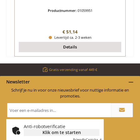
Productnummer:
01059951
Normale prijs:
€ 51,14
Levertijd ca. 2-3 weken
Details
Gratis verzending vanaf 449 €
Newsletter
Schrijf je nu in voor onze nieuwsbrief voor nuttige informatie en
promoties.
E-
mailadres
*
Anti-robotverificatie
Klik om te starten
Friendly
Captcha ⇗