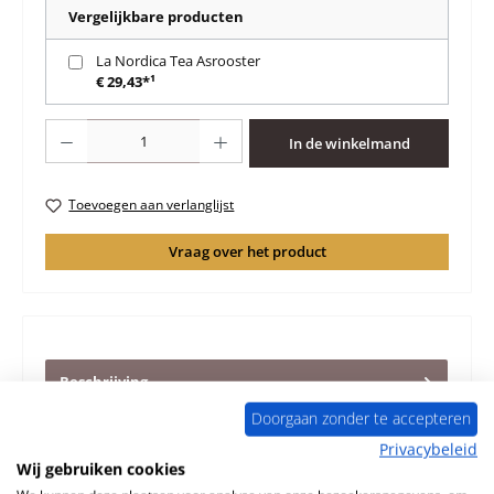
Vergelijkbare producten
La Nordica Tea Asrooster
€ 29,43*¹
Producthoeveelheid: Voer de gewenste hoeveelheid in of gebruik de knoppen 
In de winkelmand
Toevoegen aan verlanglijst
Vraag over het product
Beschrijving
Deurafdichting voor de Houtkachel La Nordica Tea La
Doorgaan zonder te accepteren
Nordica Tea Deurafdichting Kerngegevens: afdichting,
Privacybeleid
pakking voor ka…
Meer
Wij gebruiken cookies