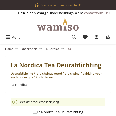
Ga naar de hoofdinhoud
Gratis verzending vanaf 449 €
Heb je een vraag?
Ondersteuning via ons
contactformulier
.
Je hebt 0 items op 
Menu
Home
Onderdelen
La Nordica
Tea
La Nordica Tea Deurafdichting
Deurafdichting / afdichtingskoord / afdichting / pakking voor
kacheldeurtjes / kachelkoord
La Nordica
Afbeeldingengalerij overslaan
Lees de productbeschrijving.