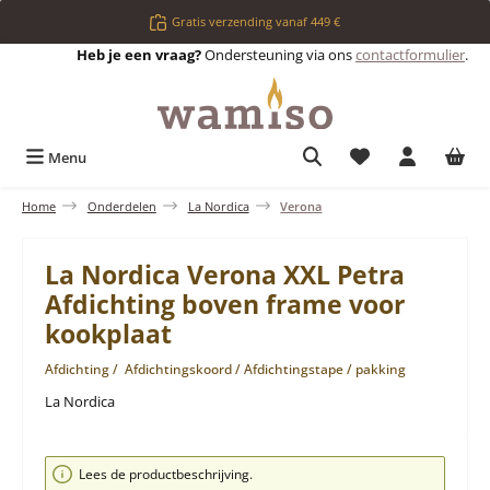
Ga naar de hoofdinhoud
Gratis verzending vanaf 449 €
Heb je een vraag?
Ondersteuning via ons
contactformulier
.
Je hebt 0 items op 
Menu
Home
Onderdelen
La Nordica
Verona
La Nordica Verona XXL Petra
Afdichting boven frame voor
kookplaat
Afdichting / Afdichtingskoord / Afdichtingstape / pakking
La Nordica
Afbeeldingengalerij overslaan
Lees de productbeschrijving.