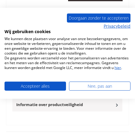
Toevoegen aan verlanglijst
Doorgaan zonder te accepteren
Vraag over het product
Privacybeleid
Wij gebruiken cookies
We kunnen deze plaatsen voor analyse van onze bezoekersgegevens, om
onze website te verbeteren, gepersonaliseerde inhoud te tonen en om u
een geweldige website-ervaring te bieden. Voor meer informatie over de
cookies die we gebruiken opent u de instellingen.
De gegevens worden verzameld voor het personaliseren van advertenties
Beschrijving
en het meten van de effectiviteit van reclamecampagnes. Gegevens
Origineel Afdichting boven voor frame voor kookplaat
kunnen worden gedeeld met Google LLC, meer informatie vindt u
hier
.
voor de Houtkachel La Nordica Verona XXL Petra La
Nordica Verona XXL P…
Meer
Accepteer alles
Nee, pas aan
Eigenschappen
Informatie over productveiligheid