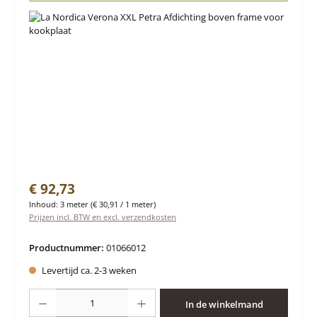
Normale prijs:
€ 92,73
Inhoud:
3 meter
(€ 30,91 / 1 meter)
Prijzen incl. BTW en excl. verzendkosten
Productnummer:
01066012
Levertijd ca. 2-3 weken
Producthoeveelheid: Voer de gewenste hoeveelheid in of gebruik de knoppen 
In de winkelmand