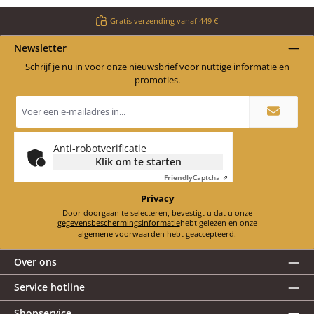
Gratis verzending vanaf 449 €
Newsletter
Schrijf je nu in voor onze nieuwsbrief voor nuttige informatie en
promoties.
E-
mailadres
*
Anti-robotverificatie
Klik om te starten
Friendly
Captcha ⇗
Privacy
Door doorgaan te selecteren, bevestigt u dat u onze
gegevensbeschermingsinformatie
hebt gelezen en onze
algemene voorwaarden
hebt geaccepteerd.
Over ons
Service hotline
Shopservice