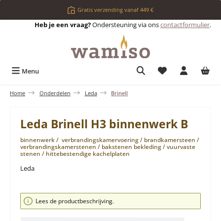
Ga naar de hoofdinhoud
Gratis verzending vanaf 449 €
Heb je een vraag?
Ondersteuning via ons
contactformulier
.
Je hebt 0 items op 
Menu
Home
Onderdelen
Leda
Brinell
Leda Brinell H3 binnenwerk B
binnenwerk / verbrandingskamervoering / brandkamersteen /
verbrandingskamerstenen / bakstenen bekleding / vuurvaste
stenen / hittebestendige kachelplaten
Leda
Afbeeldingengalerij overslaan
Lees de productbeschrijving.