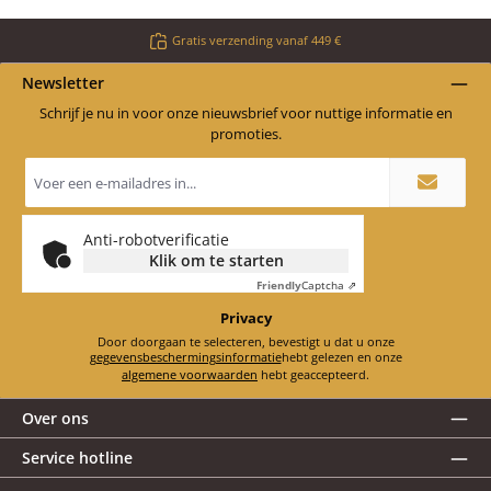
Gratis verzending vanaf 449 €
Newsletter
Schrijf je nu in voor onze nieuwsbrief voor nuttige informatie en
promoties.
E-
mailadres
*
Anti-robotverificatie
Klik om te starten
Friendly
Captcha ⇗
Privacy
Door doorgaan te selecteren, bevestigt u dat u onze
gegevensbeschermingsinformatie
hebt gelezen en onze
algemene voorwaarden
hebt geaccepteerd.
Over ons
Service hotline