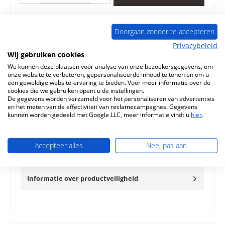
Toevoegen aan verlanglijst
Doorgaan zonder te accepteren
Vraag over het product
Privacybeleid
Wij gebruiken cookies
We kunnen deze plaatsen voor analyse van onze bezoekersgegevens, om
onze website te verbeteren, gepersonaliseerde inhoud te tonen en om u
een geweldige website-ervaring te bieden. Voor meer informatie over de
cookies die we gebruiken opent u de instellingen.
De gegevens worden verzameld voor het personaliseren van advertenties
Beschrijving
en het meten van de effectiviteit van reclamecampagnes. Gegevens
kunnen worden gedeeld met Google LLC, meer informatie vindt u
hier
.
Origineel binnenwerk B voor de Openhaardinzet Leda
Brinell H3 Leda Brinell H3 binnenwerk Kerngegevens:
verbrandingskamerv…
Meer
Accepteer alles
Nee, pas aan
Eigenschappen
Informatie over productveiligheid