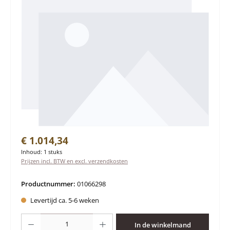
Normale prijs:
€ 1.014,34
Inhoud:
1 stuks
Prijzen incl. BTW en excl. verzendkosten
Productnummer:
01066298
Levertijd ca. 5-6 weken
Producthoeveelheid: Voer de gewenste hoeveelheid in of gebruik de knoppen 
In de winkelmand