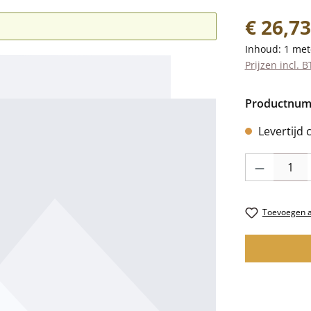
Normale prij
€ 26,73
Inhoud:
1 met
Prijzen incl. 
Productnu
Levertijd 
Producthoevee
Toevoegen aa