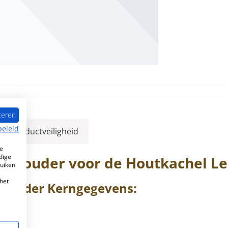
teren
beleid
ver productveiligheid
e
dige
ijfhouder voor de Houtkachel
Le
ruiken
het
fhouder
Kerngegevens: