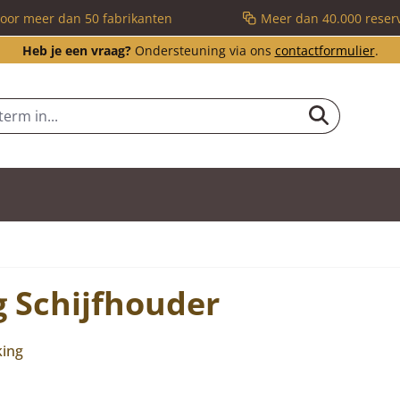
voor meer dan 50 fabrikanten
Meer dan 40.000 reser
Heb je een vraag?
Ondersteuning via ons
contactformulier
.
g Schijfhouder
king