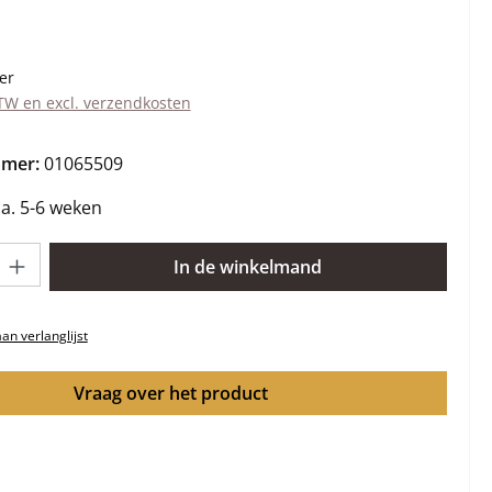
s:
er
BTW en excl. verzendkosten
mmer:
01065509
ca. 5-6 weken
lheid: Voer de gewenste hoeveelheid in of gebruik de knoppen om 
In de winkelmand
n verlanglijst
Vraag over het product