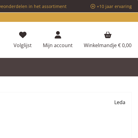
veonderdelen in het assortiment
+10 jaar ervaring
Je hebt 0 items op je verlanglijstje
Volglijst
Mijn account
Winkelmandje
€ 0,00
Leda