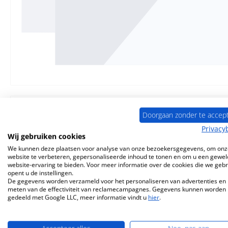
Doorgaan zonder te accep
Privacy
Beschrijving
Eigenschappen
Informatie o
Wij gebruiken cookies
We kunnen deze plaatsen voor analyse van onze bezoekersgegevens, om onz
website te verbeteren, gepersonaliseerde inhoud te tonen en om u een gewel
Origineel
Afdichting
voor Sch
website-ervaring te bieden. Voor meer informatie over de cookies die we geb
opent u de instellingen.
De gegevens worden verzameld voor het personaliseren van advertenties en 
Leda
Colona
Afdichting
voor
Schij
meten van de effectiviteit van reclamecampagnes. Gegevens kunnen worden
gedeeld met Google LLC, meer informatie vindt u
hier
.
Afdichtingstape, pakking