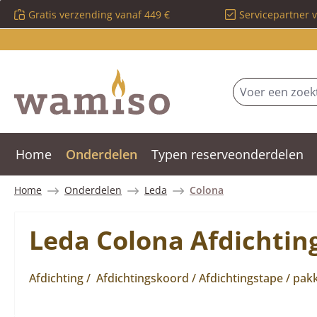
Gratis verzending vanaf 449 €
Servicepartner 
 naar de hoofdinhoud
Ga naar de zoekopdracht
Ga naar de hoofdnavigatie
Home
Onderdelen
Typen reserveonderdelen
Home
Onderdelen
Leda
Colona
Leda Colona Afdichtin
Afdichting / Afdichtingskoord / Afdichtingstape / pak