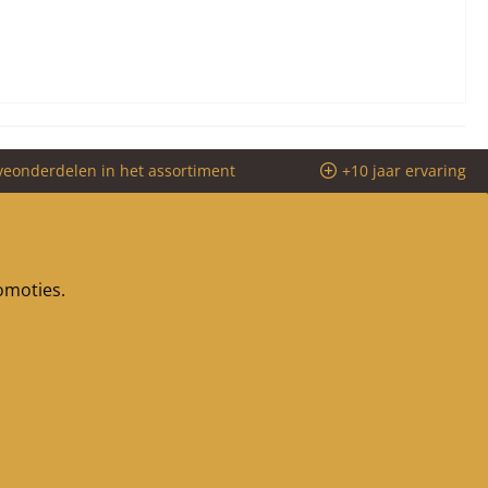
veonderdelen in het assortiment
+10 jaar ervaring
romoties.