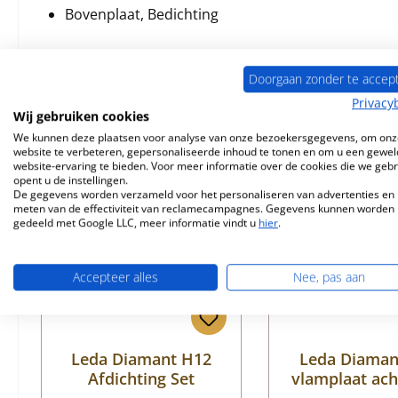
Bovenplaat, Bedichting
Doorgaan zonder te accep
Privacy
Vergelijkbare producten
Wij gebruiken cookies
We kunnen deze plaatsen voor analyse van onze bezoekersgegevens, om onz
website te verbeteren, gepersonaliseerde inhoud te tonen en om u een gewel
Productgalerij overslaan
website-ervaring te bieden. Voor meer informatie over de cookies die we geb
Nog 1 op voorraad!
Nog 3 op voorr
opent u de instellingen.
De gegevens worden verzameld voor het personaliseren van advertenties en 
meten van de effectiviteit van reclamecampagnes. Gegevens kunnen worden
gedeeld met Google LLC, meer informatie vindt u
hier
.
Accepteer alles
Nee, pas aan
Leda Diamant H12
Leda Diaman
Afdichting Set
vlamplaat ach