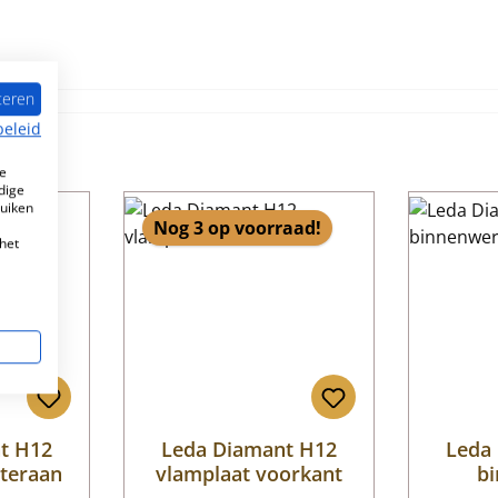
teren
beleid
e
dige
ruiken
aad!
Nog 3 op voorraad!
het
t H12
Leda Diamant H12
Leda
teraan
vlamplaat voorkant
b