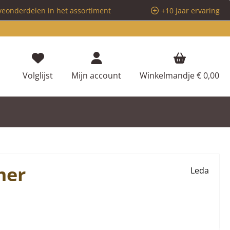
veonderdelen in het assortiment
+10 jaar ervaring
Je hebt 0 items op je verlanglijstje
Volglijst
Mijn account
Winkelmandje
€ 0,00
mer
Leda