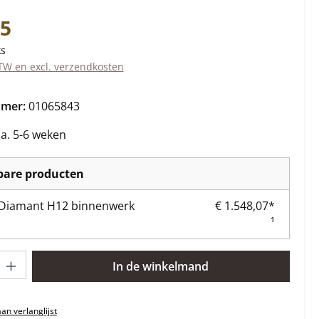
s:
25
ks
BTW en excl. verzendkosten
mmer:
01065843
ca. 5-6 weken
kbare producten
 Diamant H12 binnenwerk
€ 1.548,07*
¹
lheid: Voer de gewenste hoeveelheid in of gebruik de knoppen om 
In de winkelmand
n verlanglijst