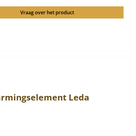
Vraag over het product
warmingselement
Leda