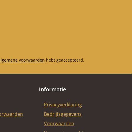
 (265 x 457 x 40
chterste muur
nderaan (368 x 68
mm), Achterste
 steen in het
 (368 x 202 x 40
chterste muur
oven (334 x 268 x
rming
algemene voorwaarden
hebt geaccepteerd.
t (339 x 128 x 35
 Afscherming
or (363 x 88 x 40
 afscherming
Informatie
or (363 x 88 x 40
 Afscherming
Privacyverklaring
hter (217 x 109 x
oorwaarden
Bedrijfsgegevens
), afscherming
hter (217 x 109 x
Voorwaarden
40 mm)