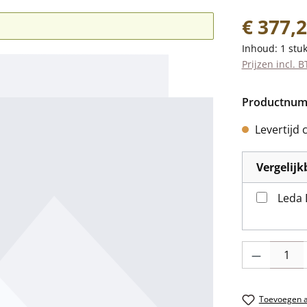
Normale prij
€ 377,
Inhoud:
1 stu
Prijzen incl. 
Productnu
Levertijd 
Vergelij
Leda
Producthoevee
Toevoegen aa