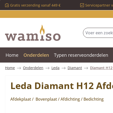
Gratis verzending vanaf 449 €
Servicepartner 
 naar de hoofdinhoud
Ga naar de zoekopdracht
Ga naar de hoofdnavigatie
Home
Onderdelen
Typen reserveonderdelen
Home
Onderdelen
Leda
Diamant
Diamant H12
Leda Diamant H12 Afd
Afdekplaat / Bovenplaat / Afdichting / Bedichting