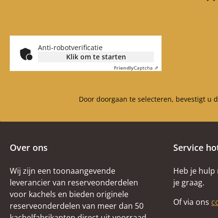
Koordafdichting
Diameter 8 mm Lengte
2,3 m is rondom de deur
geïnstalleerd
Anti-robotverificatie
Koordafdichting
Klik om te starten
Diameter 10 mm Lengte
Friendly
Captcha ⇗
3,2 m is ingebouwd in de
afdekplaat siliconen
Leveringsomvang 1
Door doorgaan te selecteren, bevestigt u 
patroon
Over ons
Service ho
Wij zijn een toonaangevende
Heb je hulp
leverancier van reserveonderdelen
je graag.
voor kachels en bieden originele
Of via ons
c
reserveonderdelen van meer dan 50
kachelfabrikanten direct uit voorraad