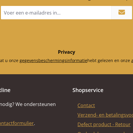
achter
mm) A
E-
mailadres
steen o
*
x 45 
muur
midden
mm) A
steen b
Privacy
55 mm) Afsche
dat u onze
gegevensbeschermingsinformatie
hebt gelezen en onze
voorkan
mm)
linksvo
mm),
tline
Shopservice
rechtsvo
mm)
 nodig? We ondersteunen
Contact
linksac
Verzend- en betalingsv
40 mm
rechtsac
ontactformulier
.
Defect product - Retour