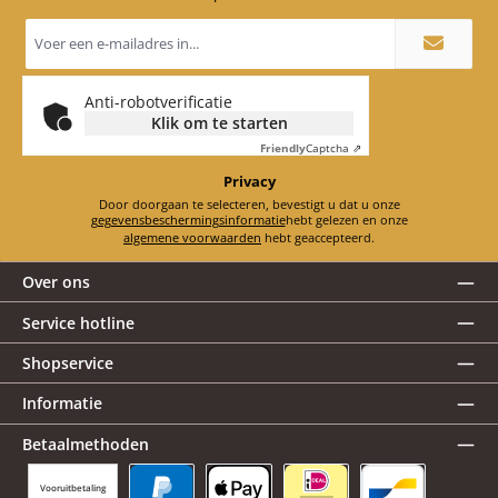
E-
mailadres
*
Anti-robotverificatie
Klik om te starten
Friendly
Captcha ⇗
Privacy
Door doorgaan te selecteren, bevestigt u dat u onze
gegevensbeschermingsinformatie
hebt gelezen en onze
algemene voorwaarden
hebt geaccepteerd.
Over ons
Service hotline
Shopservice
Informatie
Betaalmethoden
Vooruitbetaling