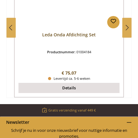
Leda Onda Afdichting Set
Productnummer:
01004184
Normale prijs:
€ 75,07
Levertijd ca. 5-6 weken
Details
Gratis verzending vanaf 449 €
Newsletter
Schrijf je nu in voor onze nieuwsbrief voor nuttige informatie en
promoties.