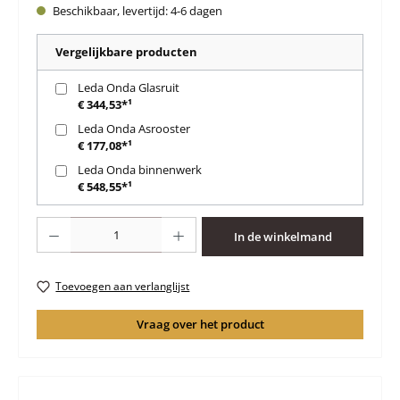
Beschikbaar, levertijd: 4-6 dagen
Vergelijkbare producten
Leda Onda Glasruit
€ 344,53*¹
Leda Onda Asrooster
€ 177,08*¹
Leda Onda binnenwerk
€ 548,55*¹
Producthoeveelheid: Voer de gewenste hoeveelheid in of gebruik de knoppen 
In de winkelmand
Toevoegen aan verlanglijst
Vraag over het product