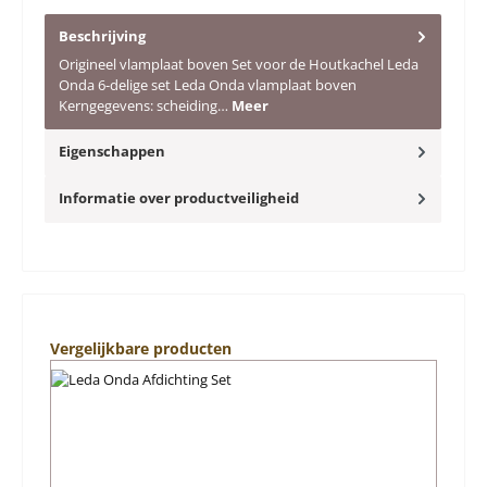
Beschrijving
Origineel vlamplaat boven Set voor de Houtkachel Leda
Onda 6-delige set Leda Onda vlamplaat boven
Kerngegevens: scheiding…
Meer
Eigenschappen
Informatie over productveiligheid
Productgalerij overslaan
Vergelijkbare producten