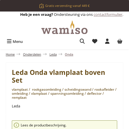
Ga naar de hoofdinhoud
Gratis verzending vanaf 449 €
Heb je een vraag?
Ondersteuning via ons
contactformulier
.
Je hebt 0 items op 
Menu
Home
Onderdelen
Leda
Onda
Leda Onda vlamplaat boven
Set
vlamplaat / rookgasomleiding / scheidingswand / rookafleider /
omleiding / vlamplaat / spanningsomleiding / deflector /
remplaat
Leda
Afbeeldingengalerij overslaan
Lees de productbeschrijving.