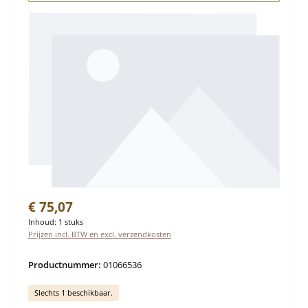
Normale prijs:
€ 75,07
Inhoud:
1 stuks
Prijzen incl. BTW en excl. verzendkosten
Productnummer:
01066536
Slechts 1 beschikbaar.