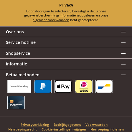
Privacy
Door doorgaan te selecteren, bevestigt u dat u onze
gegevensbeschermingsinformatie
hebt gelezen en onze
algemene voorwaarden
hebt geaccepteerd.
Over ons
Service hotline
Shopservice
Informatie
Betaalmethoden
Vooruitbetaling
PayPal
Apple Pay
iDEAL | Wero
Bancontact
Creditcard
Privacyverklaring
Bedrijfsgegevens
Voorwaarden
Herroepingsrecht
Cookie-instellingen wijzigen
Herroeping indienen