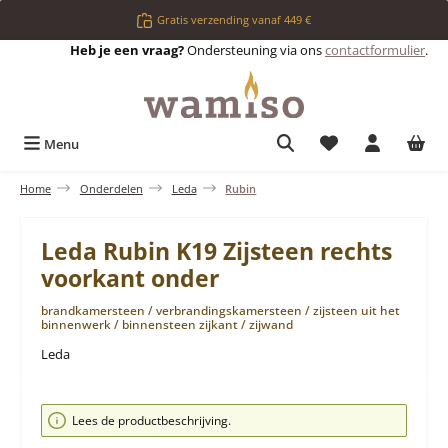
Ga naar de hoofdinhoud
Gratis verzending vanaf 449 €
Heb je een vraag?
Ondersteuning via ons
contactformulier
.
Je hebt 0 items op 
Menu
Home
Onderdelen
Leda
Rubin
Leda Rubin K19 Zijsteen rechts
voorkant onder
brandkamersteen / verbrandingskamersteen / zijsteen uit het
binnenwerk / binnensteen zijkant / zijwand
Leda
Afbeeldingengalerij overslaan
Lees de productbeschrijving.