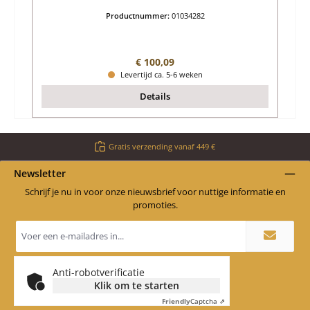
Productnummer:
01034282
Normale prijs:
€ 100,09
Levertijd ca. 5-6 weken
Details
Gratis verzending vanaf 449 €
Newsletter
Schrijf je nu in voor onze nieuwsbrief voor nuttige informatie en
promoties.
E-
mailadres
*
Anti-robotverificatie
Klik om te starten
Friendly
Captcha ⇗