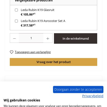
Vergelijkbare producten
Leda Rubin K19 Glasruit
€ 105,86*¹
Leda Rubin K19 Asrooster Set A
€ 317,58*¹
Producthoeveelheid: Voer de gewenste hoeveelheid in of gebruik de knoppen 
In de winkelmand
Toevoegen aan verlanglijst
Vraag over het product
Doorgaan zonder te accepteren
Beschrijving
Privacybeleid
Origineel Zijsteen rechts voorkant onder voor de
Wij gebruiken cookies
Verwarmingselement Leda Rubin K19 Leda Rubin K19
Zijsteen rechts voorkant…
Meer
We kunnen deze plaatsen voor analyse van onze bezoekersgegevens, om