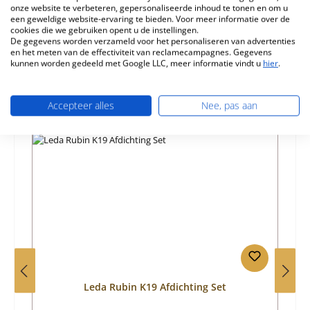
onze website te verbeteren, gepersonaliseerde inhoud te tonen en om u
een geweldige website-ervaring te bieden. Voor meer informatie over de
Informatie over productveiligheid
cookies die we gebruiken opent u de instellingen.
De gegevens worden verzameld voor het personaliseren van advertenties
en het meten van de effectiviteit van reclamecampagnes. Gegevens
kunnen worden gedeeld met Google LLC, meer informatie vindt u
hier
.
Accepteer alles
Nee, pas aan
Productgalerij overslaan
Vergelijkbare producten
Leda Rubin K19 Afdichting Set