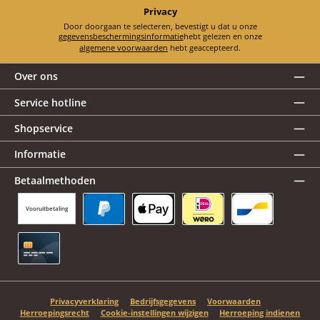
Privacy
Door doorgaan te selecteren, bevestigt u dat u onze
gegevensbeschermingsinformatie
hebt gelezen en onze
algemene voorwaarden
hebt geaccepteerd.
Over ons
Service hotline
Shopservice
Informatie
Betaalmethoden
Vooruitbetaling
PayPal
Apple Pay
iDEAL | Wero
Bancontact
Creditcard
Privacyverklaring
Bedrijfsgegevens
Voorwaarden
Herroepingsrecht
Cookie-instellingen wijzigen
Herroeping indienen