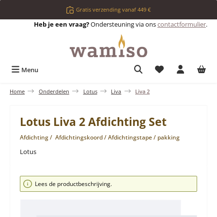
Ga naar de hoofdinhoud
Gratis verzending vanaf 449 €
Heb je een vraag?
Ondersteuning via ons
contactformulier
.
Je hebt 0 items op 
Menu
Home
Onderdelen
Lotus
Liva
Liva 2
Lotus Liva 2 Afdichting Set
Afdichting / Afdichtingskoord / Afdichtingstape / pakking
Lotus
Afbeeldingengalerij overslaan
Lees de productbeschrijving.