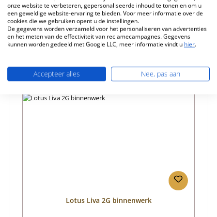
onze website te verbeteren, gepersonaliseerde inhoud te tonen en om u
een geweldige website-ervaring te bieden. Voor meer informatie over de
Informatie over productveiligheid
cookies die we gebruiken opent u de instellingen.
De gegevens worden verzameld voor het personaliseren van advertenties
en het meten van de effectiviteit van reclamecampagnes. Gegevens
kunnen worden gedeeld met Google LLC, meer informatie vindt u
hier
.
Accepteer alles
Nee, pas aan
Productgalerij overslaan
Vergelijkbare producten
Lotus Liva 2G binnenwerk