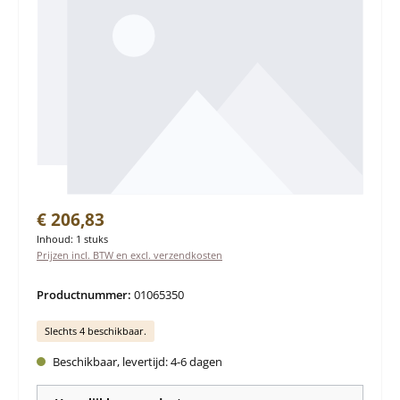
Normale prijs:
€ 206,83
Inhoud:
1 stuks
Prijzen incl. BTW en excl. verzendkosten
Productnummer:
01065350
Slechts 4 beschikbaar.
Beschikbaar, levertijd: 4-6 dagen