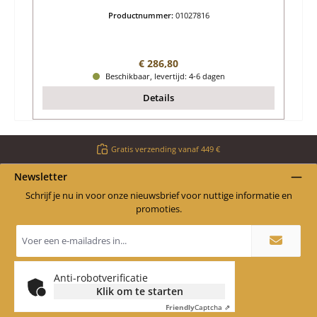
Productnummer:
01027816
Normale prijs:
€ 286,80
Beschikbaar, levertijd: 4-6 dagen
Details
Gratis verzending vanaf 449 €
Newsletter
Schrijf je nu in voor onze nieuwsbrief voor nuttige informatie en
promoties.
E-
mailadres
*
Anti-robotverificatie
Klik om te starten
Friendly
Captcha ⇗