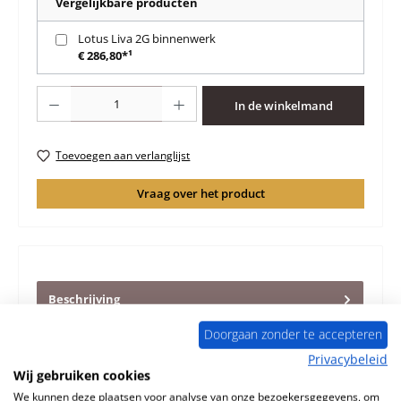
Vergelijkbare producten
Lotus Liva 2G binnenwerk
€ 286,80*¹
Producthoeveelheid: Voer de gewenste hoeveelheid in of gebruik de knoppen 
In de winkelmand
Toevoegen aan verlanglijst
Vraag over het product
Beschrijving
Origineel Afdichting Set voor de Houtkachel Lotus Liva 2
Doorgaan zonder te accepteren
Lotus Liva 2 Afdichting Kerngegevens: Afdichtingstape,
pakking
Meer
Privacybeleid
Wij gebruiken cookies
Eigenschappen
We kunnen deze plaatsen voor analyse van onze bezoekersgegevens, om