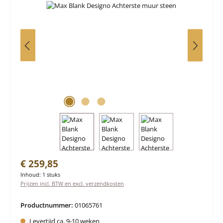
Normale prijs:
€ 259,85
Inhoud:
1 stuks
Prijzen incl. BTW en excl. verzendkosten
Productnummer:
01065761
Levertijd ca. 9-10 weken