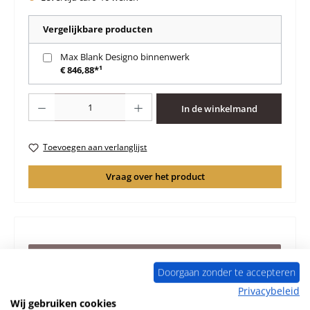
Vergelijkbare producten
Max Blank Designo binnenwerk
€ 846,88*¹
Producthoeveelheid: Voer de gewenste hoeveelheid in of gebruik de knoppen 
In de winkelmand
Toevoegen aan verlanglijst
Vraag over het product
Beschrijving
Doorgaan zonder te accepteren
Origineel Achterste muur steen voor de Houtkachel Max
Blank Designo Gelieve het bouwjaar aan te geven ! Max
Privacybeleid
Blank Designo…
Meer
Wij gebruiken cookies