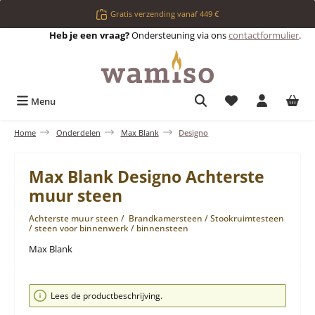
Ga naar de hoofdinhoud
Gratis verzending vanaf 449 €
Heb je een vraag?
Ondersteuning via ons
contactformulier
.
Je hebt 0 items op 
Menu
Home
Onderdelen
Max Blank
Designo
Max Blank Designo Achterste
muur steen
Achterste muur steen / Brandkamersteen / Stookruimtesteen
/ steen voor binnenwerk / binnensteen
Max Blank
Afbeeldingengalerij overslaan
Lees de productbeschrijving.