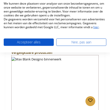
We kunnen deze plaatsen voor analyse van onze bezoekersgegevens, om
onze website te verbeteren, gepersonaliseerde inhoud te tonen en om u
Eigenschappen
een geweldige website-ervaring te bieden. Voor meer informatie over de
cookies die we gebruiken opent u de instellingen.
Informatie over productveiligheid
De gegevens worden verzameld voor het personaliseren van advertenties
en het meten van de effectiviteit van reclamecampagnes. Gegevens
kunnen worden gedeeld met Google LLC, meer informatie vindt u
hier
.
Accepteer alles
Nee, pas aan
Productgalerij overslaan
Vergelijkbare producten