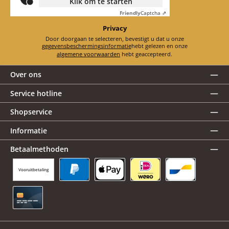
Klik om te starten
Friendly
Captcha ⇗
Privacy
Door doorgaan te selecteren, bevestigt u dat u onze
gegevensbeschermingsinformatie
hebt gelezen en onze
algemene voorwaarden
hebt geaccepteerd.
Over ons
Service hotline
Shopservice
Informatie
Betaalmethoden
Vooruitbetaling
PayPal
Apple Pay
iDEAL | Wero
Bancontact
Creditcard