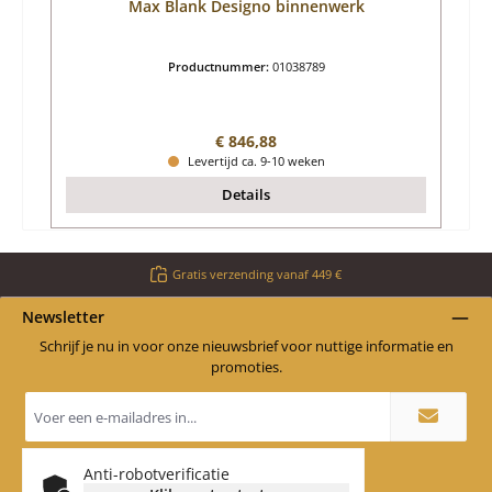
Max Blank Designo binnenwerk
Productnummer:
01038789
Normale prijs:
€ 846,88
Levertijd ca. 9-10 weken
Details
Gratis verzending vanaf 449 €
Newsletter
Schrijf je nu in voor onze nieuwsbrief voor nuttige informatie en
promoties.
E-
mailadres
*
Anti-robotverificatie