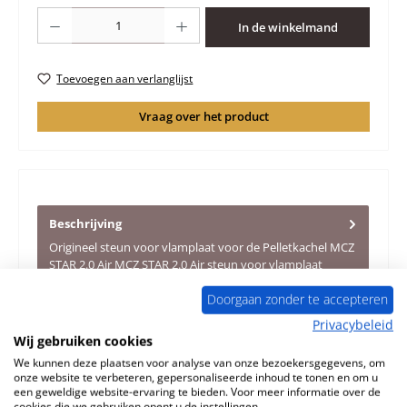
Producthoeveelheid: Voer de gewenste hoeveelheid in of gebruik de knoppen 
In de winkelmand
Toevoegen aan verlanglijst
Vraag over het product
Beschrijving
Origineel steun voor vlamplaat voor de Pelletkachel MCZ
STAR 2.0 Air MCZ STAR 2.0 Air steun voor vlamplaat
Kerngegevens:…
Meer
Doorgaan zonder te accepteren
Eigenschappen
Privacybeleid
Wij gebruiken cookies
Informatie over productveiligheid
We kunnen deze plaatsen voor analyse van onze bezoekersgegevens, om
onze website te verbeteren, gepersonaliseerde inhoud te tonen en om u
een geweldige website-ervaring te bieden. Voor meer informatie over de
cookies die we gebruiken opent u de instellingen.