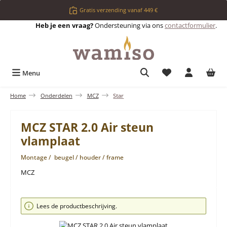
Ga naar de hoofdinhoud
Gratis verzending vanaf 449 €
Heb je een vraag?
Ondersteuning via ons
contactformulier
.
Je hebt 0 items op 
Menu
Home
Onderdelen
MCZ
Star
MCZ STAR 2.0 Air steun
vlamplaat
Montage / beugel / houder / frame
MCZ
Afbeeldingengalerij overslaan
Lees de productbeschrijving.