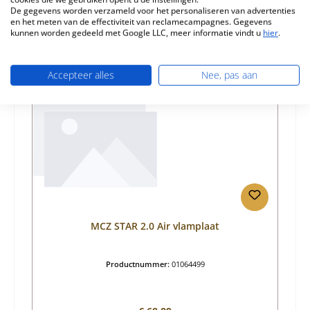
De gegevens worden verzameld voor het personaliseren van advertenties
en het meten van de effectiviteit van reclamecampagnes. Gegevens
kunnen worden gedeeld met Google LLC, meer informatie vindt u
hier
.
Productgalerij overslaan
Vergelijkbare producten
Accepteer alles
Nee, pas aan
MCZ STAR 2.0 Air vlamplaat
Productnummer:
01064499