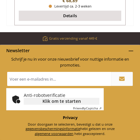
Normale prijs:
€ 68,89
Levertijd ca. 2-3 weken
Details
Gratis verzending vanaf 449 €
Newsletter
Schrijf je nu in voor onze nieuwsbrief voor nuttige informatie en
promoties.
E-
mailadres
*
Anti-robotverificatie
Klik om te starten
Friendly
Captcha ⇗
Privacy
Door doorgaan te selecteren, bevestigt u dat u onze
gegevensbeschermingsinformatie
hebt gelezen en onze
algemene voorwaarden
hebt geaccepteerd.