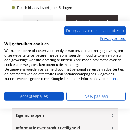
Beschikbaar, levertijd: 4-6 dagen
Producthoeveelheid: Voer de gewenste hoeveelheid in of gebruik de knoppen 
In de winkelmand
Doorgaan zonder te accepteren
Toevoegen aan verlanglijst
Privacybeleid
Wij gebruiken cookies
Vraag over het product
We kunnen deze plaatsen voor analyse van onze bezoekersgegevens, om
onze website te verbeteren, gepersonaliseerde inhoud te tonen en om u
een geweldige website-ervaring te bieden. Voor meer informatie over de
cookies die we gebruiken opent u de instellingen.
De gegevens worden verzameld voor het personaliseren van advertenties
en het meten van de effectiviteit van reclamecampagnes. Gegevens
kunnen worden gedeeld met Google LLC, meer informatie vindt u
hier
.
Beschrijving
Origineel binnenwerk voor de Houtkachel Morsö 2840 5-
Accepteer alles
Nee, pas aan
delige set Morsö 2840 binnenwerk Kerngegevens:
Bekleding vuurhaard,…
Meer
Eigenschappen
Informatie over productveiligheid