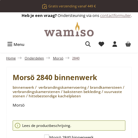
Ga naar de hoofdinhoud
Gratis verzending vanaf 449 €
Heb je een vraag?
Ondersteuning via ons
contactformulier
.
Je hebt 0 items op 
Menu
Home
Onderdelen
Morsö
2840
Morsö 2840 binnenwerk
binnenwerk / verbrandingskamervoering / brandkamersteen /
verbrandingskamerstenen / bakstenen bekleding / vuurvaste
stenen / hittebestendige kachelplaten
Morsö
Afbeeldingengalerij overslaan
Lees de productbeschrijving.