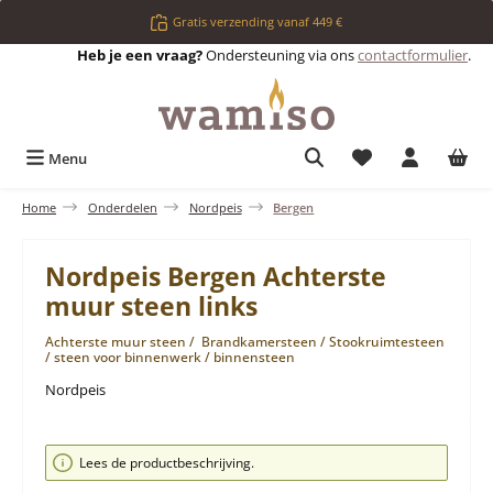
Ga naar de hoofdinhoud
Gratis verzending vanaf 449 €
Heb je een vraag?
Ondersteuning via ons
contactformulier
.
Je hebt 0 items op 
Menu
Home
Onderdelen
Nordpeis
Bergen
Nordpeis Bergen Achterste
muur steen links
Achterste muur steen / Brandkamersteen / Stookruimtesteen
/ steen voor binnenwerk / binnensteen
Nordpeis
Afbeeldingengalerij overslaan
Lees de productbeschrijving.