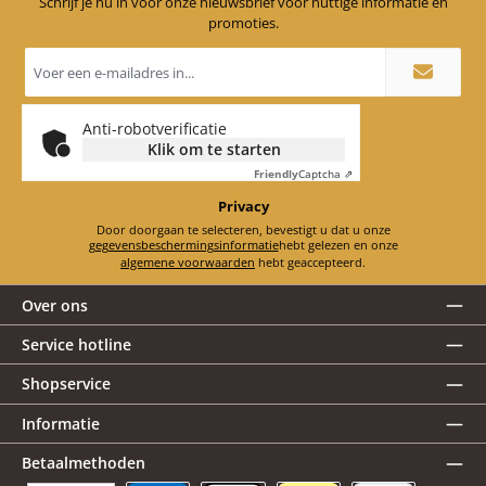
Schrijf je nu in voor onze nieuwsbrief voor nuttige informatie en
promoties.
E-
mailadres
*
Anti-robotverificatie
Klik om te starten
Friendly
Captcha ⇗
Privacy
Door doorgaan te selecteren, bevestigt u dat u onze
gegevensbeschermingsinformatie
hebt gelezen en onze
algemene voorwaarden
hebt geaccepteerd.
Over ons
Service hotline
Shopservice
Informatie
Betaalmethoden