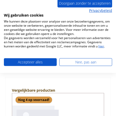
Doorgaan zonder te accepteren
Privacybeleid
Wij gebruiken cookies
Beschrijving
We kunnen deze plaatsen voor analyse van onze bezoekersgegevens, om
Origineel Achterste muur steen links voor de Houtkachel
onze website te verbeteren, gepersonaliseerde inhoud te tonen en om u
Nordpeis Bergen Nordpeis Bergen Achterste muur steen
een geweldige website-ervaring te bieden. Voor meer informatie over de
links Kerngege…
Meer
cookies die we gebruiken opent u de instellingen.
De gegevens worden verzameld voor het personaliseren van advertenties
en het meten van de effectiviteit van reclamecampagnes. Gegevens
Eigenschappen
kunnen worden gedeeld met Google LLC, meer informatie vindt u
hier
.
Informatie over productveiligheid
Accepteer alles
Nee, pas aan
Productgalerij overslaan
Vergelijkbare producten
Nog 4 op voorraad!