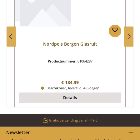
Nordpeis Bergen Glasruit
Productnummer:
01064287
Normale prijs:
€ 134,39
Beschikbaar, levertijd: 4-6 dagen
Details
Gratis verzending vanaf 449 €
Newsletter