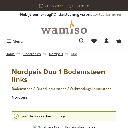
Ga naar de hoofdinhoud
Gratis verzending vanaf 449 €
Heb je een vraag?
Ondersteuning via ons
contactformulier
.
Je hebt 0 items op 
Menu
Home
Onderdelen
Nordpeis
Duo
Nordpeis Duo 1 Bodemsteen
links
Bodemsteen / Brandkamersteen / Verbrandingskamersteen
Nordpeis
Afbeeldingengalerij overslaan
Lees de productbeschrijving.