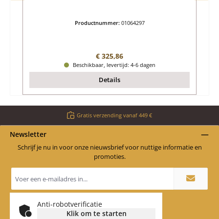
Productnummer:
01064297
Normale prijs:
€ 325,86
Beschikbaar, levertijd: 4-6 dagen
Details
Gratis verzending vanaf 449 €
Newsletter
Schrijf je nu in voor onze nieuwsbrief voor nuttige informatie en
promoties.
E-
mailadres
*
Anti-robotverificatie
Klik om te starten