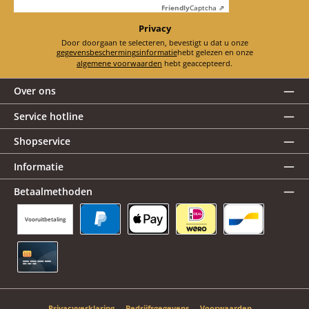
Friendly
Captcha ⇗
Privacy
Door doorgaan te selecteren, bevestigt u dat u onze
gegevensbeschermingsinformatie
hebt gelezen en onze
algemene voorwaarden
hebt geaccepteerd.
Over ons
Service hotline
Shopservice
Informatie
Betaalmethoden
Vooruitbetaling
PayPal
Apple Pay
iDEAL | Wero
Bancontact
Creditcard
Privacyverklaring
Bedrijfsgegevens
Voorwaarden