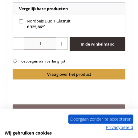
Vergelijkbare producten
Nordpeis Duo 1 Glasruit
€ 325,86*¹
Producthoeveelheid: Voer de gewenste hoeveelheid in of gebruik de knoppen 
In de winkelmand
Toevoegen aan verlanglijst
Vraag over het product
Beschrijving
Origineel Bodemsteen links voor de Houtkachel Nordpeis
Doorgaan zonder te accepteren
Duo 1 Voor modellen met zijruiten Nordpeis Duo 1
Privacybeleid
Bodemsteen links…
Meer
Wij gebruiken cookies