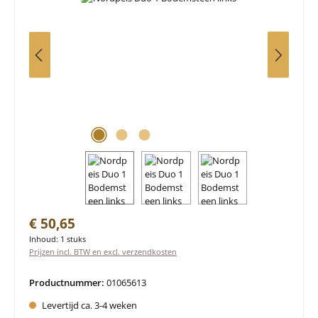
Normale prijs:
€ 50,65
Inhoud:
1 stuks
Prijzen incl. BTW en excl. verzendkosten
Productnummer:
01065613
Levertijd ca. 3-4 weken