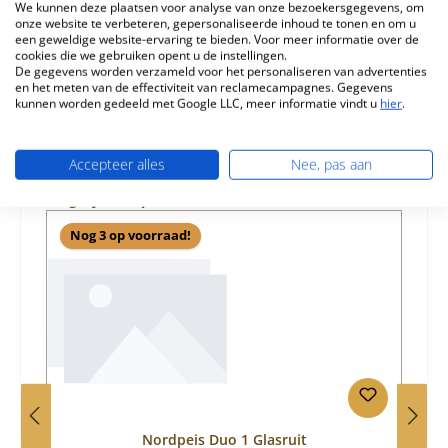
We kunnen deze plaatsen voor analyse van onze bezoekersgegevens, om
Eigenschappen
onze website te verbeteren, gepersonaliseerde inhoud te tonen en om u
een geweldige website-ervaring te bieden. Voor meer informatie over de
cookies die we gebruiken opent u de instellingen.
Informatie over productveiligheid
De gegevens worden verzameld voor het personaliseren van advertenties
en het meten van de effectiviteit van reclamecampagnes. Gegevens
kunnen worden gedeeld met Google LLC, meer informatie vindt u
hier
.
Accepteer alles
Nee, pas aan
Productgalerij overslaan
Vergelijkbare producten
Nog 3 op voorraad!
Nordpeis Duo 1 Glasruit