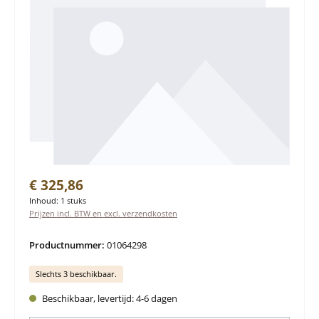
Normale prijs:
€ 325,86
Inhoud:
1 stuks
Prijzen incl. BTW en excl. verzendkosten
Productnummer:
01064298
Slechts 3 beschikbaar.
Beschikbaar, levertijd: 4-6 dagen