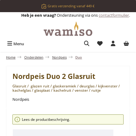
Ga naar de hoofdinhoud
Gratis verzending vanaf 449 €
Heb je een vraag?
Ondersteuning via ons
contactformulier
.
Je hebt 0 items op 
Menu
Home
Onderdelen
Nordpeis
Duo
Nordpeis Duo 2 Glasruit
Glasruit / glazen ruit / glaskeramiek / deurglas / kijkvenster /
kachelglas / glasplaat / kachelruit / venster / ruitje
Nordpeis
Afbeeldingengalerij overslaan
Lees de productbeschrijving.