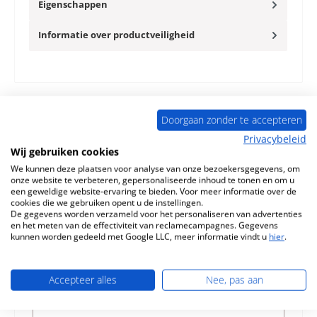
Eigenschappen
Informatie over productveiligheid
Doorgaan zonder te accepteren
Productgalerij overslaan
Toebehoren
Privacybeleid
Wij gebruiken cookies
Nog 1 op voorraad!
We kunnen deze plaatsen voor analyse van onze bezoekersgegevens, om
onze website te verbeteren, gepersonaliseerde inhoud te tonen en om u
een geweldige website-ervaring te bieden. Voor meer informatie over de
cookies die we gebruiken opent u de instellingen.
De gegevens worden verzameld voor het personaliseren van advertenties
en het meten van de effectiviteit van reclamecampagnes. Gegevens
kunnen worden gedeeld met Google LLC, meer informatie vindt u
hier
.
Accepteer alles
Nee, pas aan
Nordpeis Duo 2 Afdichting Set