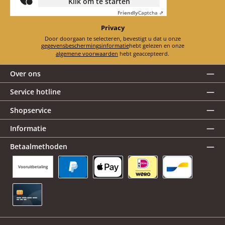
Klik om te starten
Friendly
Captcha ⇗
Privacy
Door doorgaan te selecteren, bevestigt u dat u onze
gegevensbeschermingsinformatie
hebt gelezen en onze
algemene voorwaarden
hebt geaccepteerd.
Over ons
Service hotline
Shopservice
Informatie
Betaalmethoden
Vooruitbetaling
PayPal
Apple Pay
iDEAL | Wero
Bancontact
Creditcard