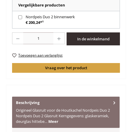
Vergelijkbare producten
Nordpeis Duo 2 binnenwerk
€ 200,24*¹
Producthoeveelheid: Voer de gewenste hoeveelheid in of gebruik de knoppen 
In de winkelmand
Toevoegen aan verlanglijst
Vraag over het product
Beschrijving
Origineel Glasruit voor de Houtkachel Nordpeis Duo 2
Nordpeis Duo 2 Glasruit Kerngegevens: glaskeramiek,
deurglas hittebe…
Meer