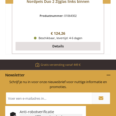
Nordpeis Duo 2 Zijglas links binnen
Productnummer:
01064302
Normale prijs:
€ 124,26
Beschikbaar, levertijd: 4-6 dagen
Details
Gratis verzending vanaf 449 €
Newsletter
Schrijf je nu in voor onze nieuwsbrief voor nuttige informatie en
promoties.
E-
mailadres
*
Anti-robotverificatie