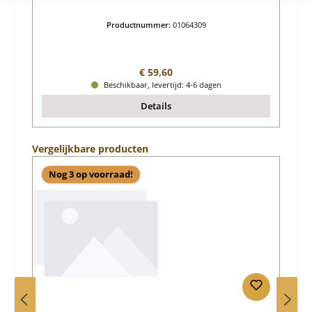
Productnummer:
01064309
Normale prijs:
€ 59,60
Beschikbaar, levertijd: 4-6 dagen
Details
Productgalerij overslaan
Vergelijkbare producten
Nog 3 op voorraad!