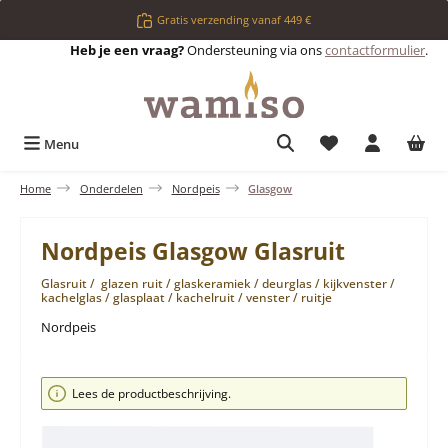
Ga naar de hoofdinhoud
Gratis verzending vanaf 449 €
Heb je een vraag?
Ondersteuning via ons
contactformulier
.
Je hebt 0 items op 
Menu
Home
Onderdelen
Nordpeis
Glasgow
Nordpeis Glasgow Glasruit
Glasruit / glazen ruit / glaskeramiek / deurglas / kijkvenster /
kachelglas / glasplaat / kachelruit / venster / ruitje
Nordpeis
Afbeeldingengalerij overslaan
Lees de productbeschrijving.