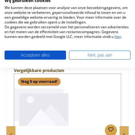
Wij gebruiken cookies
venster Mate…
Meer
We kunnen deze plaatsen voor analyse van onze bezoekersgegevens, om
onze website te verbeteren, gepersonaliseerde inhoud te tonen en om u
Eigenschappen
een geweldige website-ervaring te bieden. Voor meer informatie over de
cookies die we gebruiken opent u de instellingen.
De gegevens worden verzameld voor het personaliseren van advertenties
Informatie over productveiligheid
en het meten van de effectiviteit van reclamecampagnes. Gegevens
kunnen worden gedeeld met Google LLC, meer informatie vindt u
hier
.
Accepteer alles
Nee, pas aan
Productgalerij overslaan
Vergelijkbare producten
Nog 5 op voorraad!