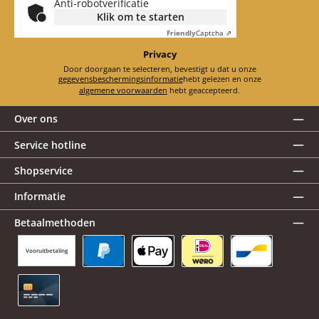
Anti-robotverificatie
Klik om te starten
Friendly
Captcha ⇗
Privacy
Door doorgaan te selecteren, bevestigt u dat u onze
gegevensbeschermingsinformatie
hebt gelezen en onze
algemene voorwaarden
hebt geaccepteerd.
Over ons
Service hotline
Shopservice
Informatie
Betaalmethoden
Vooruitbetaling
PayPal
Apple Pay
iDEAL | Wero
Bancontact
Creditcard