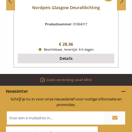
Nordpeis Glasgow Deurafdichting
Productnummer:
01064317
Normale prijs:
€ 28,36
Beschikbaar, levertijd: 4-6 dagen
Details
Gratis verzending vanaf 449 €
Newsletter
Schrijf je nu in voor onze nieuwsbrief voor nuttige informatie en
promoties.
E-
mailadres
*