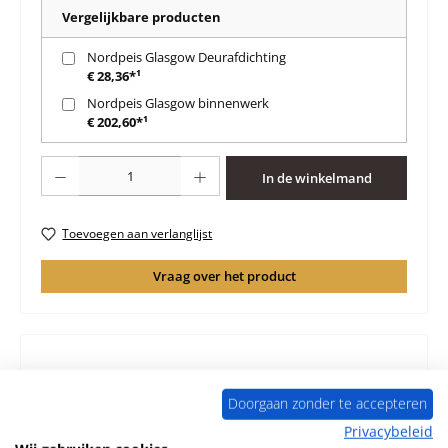
Vergelijkbare producten
Nordpeis Glasgow Deurafdichting
€ 28,36*¹
Nordpeis Glasgow binnenwerk
€ 202,60*¹
Producthoeveelheid: Voer de gewenste hoeveelheid in of gebruik de knoppen 
In de winkelmand
Toevoegen aan verlanglijst
Vraag over het product
Beschrijving
Doorgaan zonder te accepteren
Origineel Glasruit voor de Houtkachel Nordpeis Glasgow
Privacybeleid
Nordpeis Glasgow Glasruit Kerngegevens: glaskeramiek,