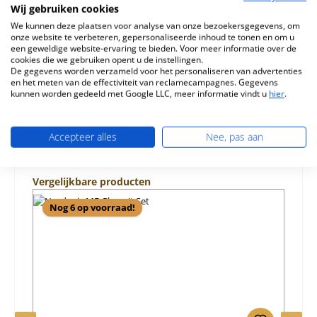
Wij gebruiken cookies
Nordpeis ME Voor modellen zonder zijruiten Nordpeis
ME Achterste muur…
Meer
We kunnen deze plaatsen voor analyse van onze bezoekersgegevens, om
onze website te verbeteren, gepersonaliseerde inhoud te tonen en om u
een geweldige website-ervaring te bieden. Voor meer informatie over de
Eigenschappen
cookies die we gebruiken opent u de instellingen.
De gegevens worden verzameld voor het personaliseren van advertenties
en het meten van de effectiviteit van reclamecampagnes. Gegevens
Informatie over productveiligheid
kunnen worden gedeeld met Google LLC, meer informatie vindt u
hier
.
Accepteer alles
Nee, pas aan
Productgalerij overslaan
Vergelijkbare producten
Nog 6 op voorraad!