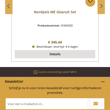
Nordpeis ME Glasruit Set
Productnummer:
01064320
Normale prijs:
€ 345,44
Beschikbaar, levertijd: 4-6 dagen
Details
Gratis verzending vanaf 449 €
Newsletter
Schrijf je nu in voor onze nieuwsbrief voor nuttige informatie en
promoties.
E-
mailadres
*