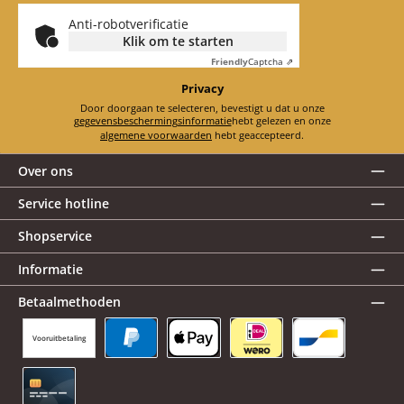
Anti-robotverificatie
Klik om te starten
Friendly
Captcha ⇗
Privacy
Door doorgaan te selecteren, bevestigt u dat u onze
gegevensbeschermingsinformatie
hebt gelezen en onze
algemene voorwaarden
hebt geaccepteerd.
Over ons
Service hotline
Shopservice
Informatie
Betaalmethoden
Vooruitbetaling
PayPal
Apple Pay
iDEAL | Wero
Bancontact