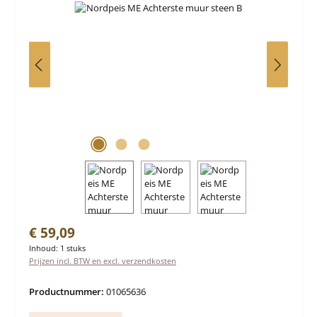
Normale prijs:
€ 59,09
Inhoud:
1 stuks
Prijzen incl. BTW en excl. verzendkosten
Productnummer:
01065636