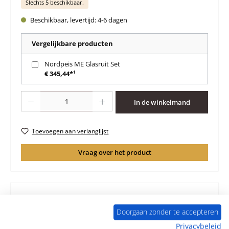
Slechts 5 beschikbaar.
Beschikbaar, levertijd: 4-6 dagen
Vergelijkbare producten
Nordpeis ME Glasruit Set
€ 345,44*¹
Producthoeveelheid: Voer de gewenste hoeveelheid in of gebruik de knoppen 
In de winkelmand
Toevoegen aan verlanglijst
Vraag over het product
Doorgaan zonder te accepteren
Beschrijving
Privacybeleid
Origineel Achterste muur steen B voor de Houtkachel