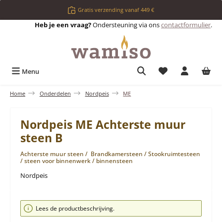
Ga naar de hoofdinhoud
Gratis verzending vanaf 449 €
Heb je een vraag?
Ondersteuning via ons
contactformulier
.
Je hebt 0 items op 
Menu
Home
Onderdelen
Nordpeis
ME
Nordpeis ME Achterste muur
steen B
Achterste muur steen / Brandkamersteen / Stookruimtesteen
/ steen voor binnenwerk / binnensteen
Nordpeis
Afbeeldingengalerij overslaan
Lees de productbeschrijving.