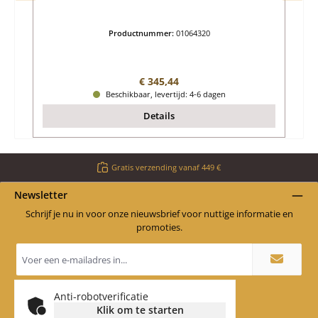
Productnummer:
01064320
Normale prijs:
€ 345,44
Beschikbaar, levertijd: 4-6 dagen
Details
Gratis verzending vanaf 449 €
Newsletter
Schrijf je nu in voor onze nieuwsbrief voor nuttige informatie en
promoties.
E-
mailadres
*
Anti-robotverificatie
Klik om te starten