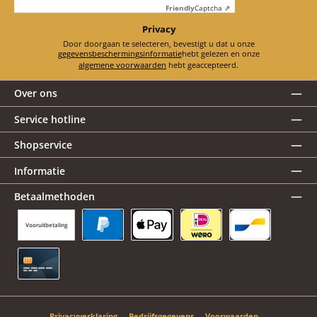
Friendly
Captcha ⇗
Privacy
Door doorgaan te selecteren, bevestigt u dat u onze
gegevensbeschermingsinformatie
hebt gelezen en onze
algemene voorwaarden
hebt geaccepteerd.
Over ons
Service hotline
Shopservice
Informatie
Betaalmethoden
Vooruitbetaling
PayPal
Apple Pay
iDEAL | Wero
Bancontact
Creditcard
Privacyverklaring
Bedrijfsgegevens
Voorwaarden