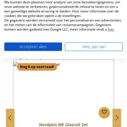
We kunnen deze plaatsen voor analyse van onze bezoekersgegevens, om
Eigenschappen
onze website te verbeteren, gepersonaliseerde inhoud te tonen en om u
een geweldige website-ervaring te bieden. Voor meer informatie over de
cookies die we gebruiken opent u de instellingen.
Informatie over productveiligheid
De gegevens worden verzameld voor het personaliseren van advertenties
en het meten van de effectiviteit van reclamecampagnes. Gegevens
kunnen worden gedeeld met Google LLC, meer informatie vindt u
hier
.
Accepteer alles
Nee, pas aan
Productgalerij overslaan
Vergelijkbare producten
Nog 6 op voorraad!
Nordpeis ME Glasruit Set