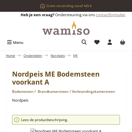
Ga naar de hoofdinhoud
Gratis verzending vanaf 449 €
Heb je een vraag?
Ondersteuning via ons
contactformulier
.
Je hebt 0 items op 
Menu
Home
Onderdelen
Nordpeis
ME
Nordpeis ME Bodemsteen
voorkant A
Bodemsteen / Brandkamersteen / Verbrandingskamersteen
Nordpeis
Afbeeldingengalerij overslaan
Lees de productbeschrijving.