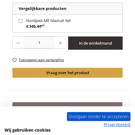
Vergelijkbare producten
Nordpeis ME Glasruit Set
€ 345,44*¹
Producthoeveelheid: Voer de gewenste hoeveelheid in of gebruik de knoppen 
In de winkelmand
Toevoegen aan verlanglijst
Vraag over het product
Beschrijving
Origineel Bodemsteen voorkant A voor de Houtkachel
Doorgaan zonder te accepteren
Nordpeis ME Voor modellen met zijruiten Nordpeis ME
Privacybeleid
Bodemsteen voorkan…
Meer
Wij gebruiken cookies