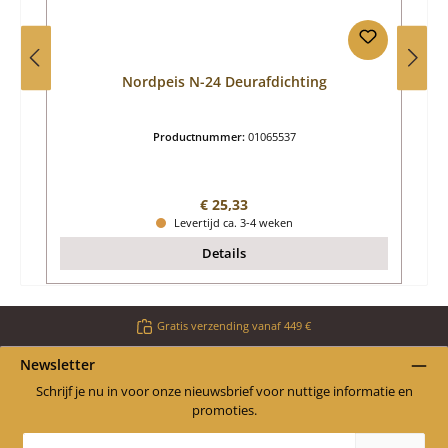
Nordpeis N-24 Deurafdichting
Productnummer:
01065537
Normale prijs:
€ 25,33
Levertijd ca. 3-4 weken
Details
Gratis verzending vanaf 449 €
Newsletter
Schrijf je nu in voor onze nieuwsbrief voor nuttige informatie en
promoties.
E-