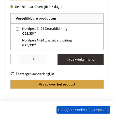
Beschikbaar, levertijd: 4-6 dagen
Vergelijkbare producten
Nordpeis N-24 Deurafdichting
€ 25,33*¹
Nordpeis N-24 glasruit afdichting
€ 25,33*¹
Producthoeveelheid: Voer de gewenste hoeveelheid in of gebruik de knoppen 
In de winkelmand
Toevoegen aan verlanglijst
Vraag over het product
Doorgaan zonder te accepteren