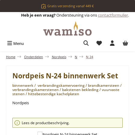
Ga naar de hoofdinhoud
Gratis verzending vanaf 449 €
Heb je een vraag?
Ondersteuning via ons
contactformulier
.
Je hebt 0 items op 
Menu
Home
Onderdelen
Nordpeis
N
N 24
Nordpeis N-24 binnenwerk Set
binnenwerk / verbrandingskamervoering / brandkamersteen /
verbrandingskamerstenen / bakstenen bekleding / vuurvaste
stenen / hittebestendige kachelplaten
Nordpeis
Afbeeldingengalerij overslaan
Lees de productbeschrijving.