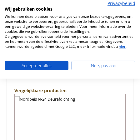
Beschrijving
Privacybeleid
Origineel binnenwerk Set voor de Verwarmingselement
Wij gebruiken cookies
Nordpeis N-24 9-delige set Nordpeis N-24 binnenwerk
We kunnen deze plaatsen voor analyse van onze bezoekersgegevens, om
Kerngegevens: bra…
Meer
onze website te verbeteren, gepersonaliseerde inhoud te tonen en om u
een geweldige website-ervaring te bieden. Voor meer informatie over de
cookies die we gebruiken opent u de instellingen.
Eigenschappen
De gegevens worden verzameld voor het personaliseren van advertenties
en het meten van de effectiviteit van reclamecampagnes. Gegevens
kunnen worden gedeeld met Google LLC, meer informatie vindt u
hier
.
Informatie over productveiligheid
Accepteer alles
Nee, pas aan
Productgalerij overslaan
Vergelijkbare producten