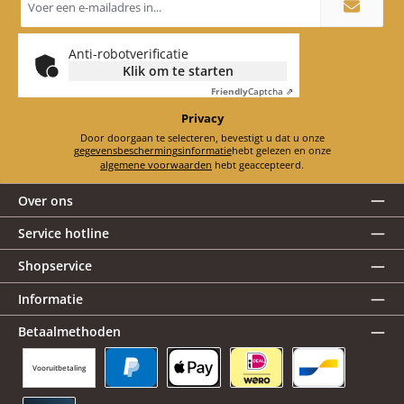
mailadres
*
Anti-robotverificatie
Klik om te starten
Friendly
Captcha ⇗
Privacy
Door doorgaan te selecteren, bevestigt u dat u onze
gegevensbeschermingsinformatie
hebt gelezen en onze
algemene voorwaarden
hebt geaccepteerd.
Over ons
Service hotline
Shopservice
Informatie
Betaalmethoden
Vooruitbetaling
PayPal
Apple Pay
iDEAL | Wero
Bancontact