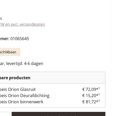
s:
ks
BTW en excl. verzendkosten
mmer:
01065645
schikbaar.
r, levertijd: 4-6 dagen
kbare producten
eis Orion Glasruit
€ 72,09*¹
eis Orion Deurafdichting
€ 15,20*¹
eis Orion binnenwerk
€ 81,72*¹
lheid: Voer de gewenste hoeveelheid in of gebruik de knoppen om 