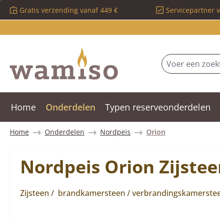
Gratis verzending vanaf 449 €
Servicepartner 
 naar de hoofdinhoud
Ga naar de zoekopdracht
Ga naar de hoofdnavigatie
Home
Onderdelen
Typen reserveonderdelen
Home
Onderdelen
Nordpeis
Orion
Nordpeis Orion Zijstee
Zijsteen / brandkamersteen / verbrandingskamersteen 