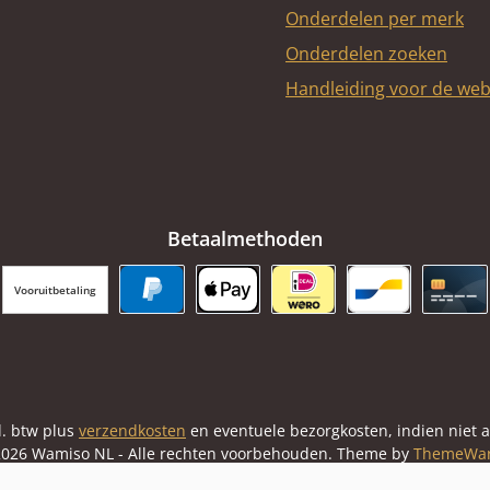
Onderdelen per merk
Onderdelen zoeken
Handleiding voor de we
Betaalmethoden
Vooruitbetaling
PayPal
Apple Pay
iDEAL | Wero
Bancontact
Cred
cl. btw plus
verzendkosten
en eventuele bezorgkosten, indien niet 
026 Wamiso NL - Alle rechten voorbehouden. Theme by
ThemeWa