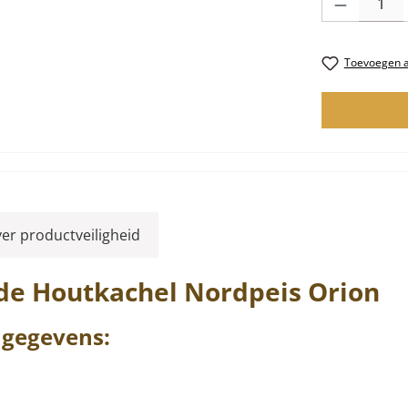
Toevoegen aa
ver productveiligheid
de Houtkachel
Nordpeis
Orion
gegevens: