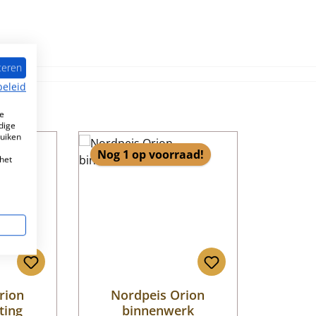
teren
beleid
e
dige
ruiken
Nog 1 op voorraad!
het
rion
Nordpeis Orion
ting
binnenwerk