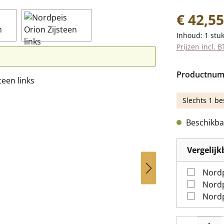
Normale prij
€ 42,55
Inhoud:
1 stu
Prijzen incl. 
Productnu
Slechts 1 be
Beschikbaa
Vergelij
Nordp
Nordp
Nordp
Producthoevee