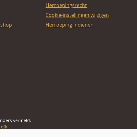
Herroepingsrecht
Cookie-instellingen wijzigen
bshop
Herroeping indienen
itcard
anders vermeld.
re®