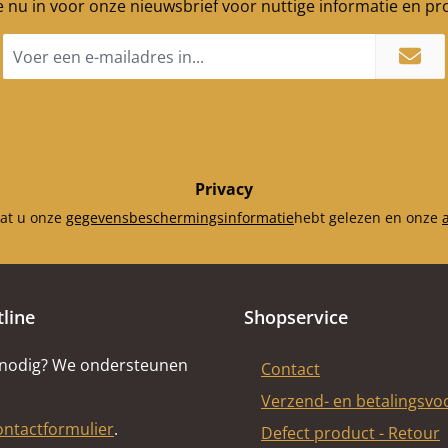
je nu in voor onze nieuwsbrief voor nuttige informatie en p
E-
mailadres
*
Privacy
dat u onze
gegevensbeschermingsinformatie
hebt gelezen en onze
tline
Shopservice
 nodig? We ondersteunen
Contact
Verzend- en betalingsv
ontactformulier
.
Defect product - Retour