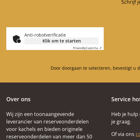
Schrijf 
Anti-robotverificatie
Klik om te starten
Friendly
Captcha ⇗
Door doorgaan te selecteren, bevestigt u 
Over ons
Service ho
Wij zijn een toonaangevende
Heb je hulp
leverancier van reserveonderdelen
je graag.
voor kachels en bieden originele
Of via ons
c
reserveonderdelen van meer dan 50