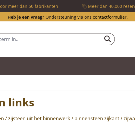
voor meer dan 50 fabrikanten
Meer dan 40.000 reser
Heb je een vraag?
Ondersteuning via ons
contactformulier
.
n links
/ zijsteen uit het binnenwerk / binnensteen zijkant / zijw