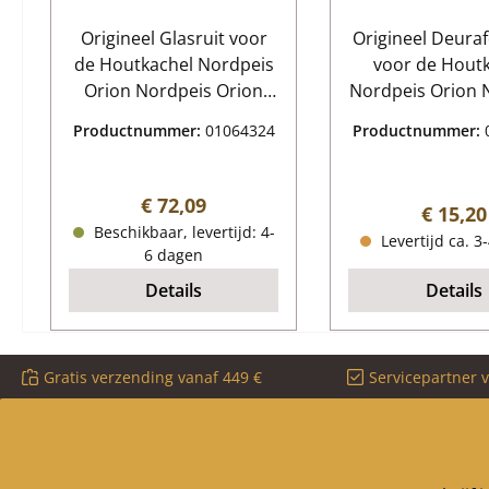
Origineel Glasruit voor
Origineel Deuraf
de Houtkachel Nordpeis
voor de Hout
Orion Nordpeis Orion
Nordpeis Orion Nordpeis
Glasruit Kerngegevens:
Orion Deurafdi
Productnummer:
01064324
Productnummer:
glazen ruit, kachelglas
Kerngegeve
Afmetingen (B/L/H) 160
afdichtingsk
mm x 132 mm x 4 mm
kachelkoo
Normale prijs:
€ 72,09
Normale
€ 15,20
Materiaal Glas
Koordafdichting
Beschikbaar, levertijd: 4-
Levertijd ca. 3
hittebestendig inclusief
85 cm 4x 0,
6 dagen
afdichting
snoerafdichting
Details
Details
50ml
Gratis verzending vanaf 449 €
Servicepartner 