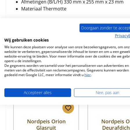
Afmetingen (B/L/H) 330 mm x 255 mm x 23 mm
Materiaal Thermotte
Doorgaan zonder te accep
Privacy
Wij gebruiken cookies
Vergelijkbare producten
We kunnen deze plaatsen voor analyse van onze bezoekersgegevens, om onz
website te verbeteren, gepersonaliseerde inhoud te tonen en om u een gewel
website-ervaring te bieden. Voor meer informatie over de cookies die we geb
Productgalerij overslaan
opent u de instellingen.
Nog 1 op voorraad!
De gegevens worden verzameld voor het personaliseren van advertenties en 
meten van de effectiviteit van reclamecampagnes. Gegevens kunnen worden
gedeeld met Google LLC, meer informatie vindt u
hier
.
Accepteer alles
Nee, pas aan
Nordpeis Orion
Nordpeis O
Glasruit
Deurafdich