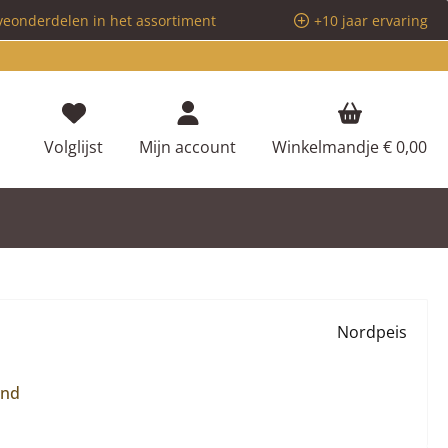
veonderdelen in het assortiment
+10 jaar ervaring
Je hebt 0 items op je verlanglijstje
Volglijst
Mijn account
Winkelmandje
€ 0,00
Nordpeis
and