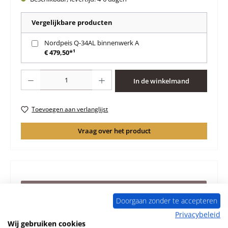
Vergelijkbare producten
Nordpeis Q-34AL binnenwerk A
€ 479,50*¹
Producthoeveelheid: Voer de gewenste hoeveelheid in of gebruik de knoppen 
In de winkelmand
Toevoegen aan verlanglijst
Vraag over het product
Beschrijving
Doorgaan zonder te accepteren
Origineel Deurafdichting voor de Verwarmingselement
Nordpeis Q-34AL Nordpeis Q-34AL Deurafdichting
Privacybeleid
Wij gebruiken cookies
Kerngegevens: afdichti…
Meer