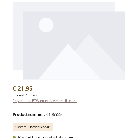
Normale prijs:
€ 21,95
Inhoud:
1 stuks
Prijzen incl. BTW en excl. verzendkosten
Productnummer:
01065550
Slechts 3 beschikbaar.
Beschikbaar, levertijd: 4-6 dagen