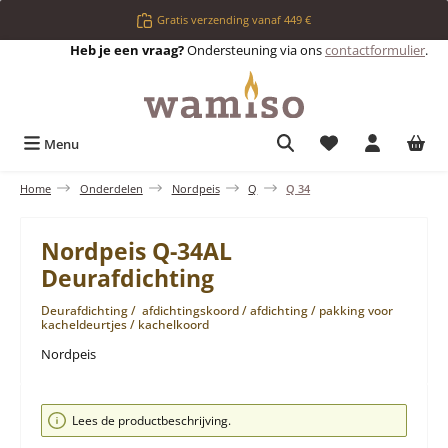
Ga naar de hoofdinhoud
Gratis verzending vanaf 449 €
Heb je een vraag?
Ondersteuning via ons
contactformulier
.
Je hebt 0 items op 
Menu
Home
Onderdelen
Nordpeis
Q
Q 34
Nordpeis Q-34AL
Deurafdichting
Deurafdichting / afdichtingskoord / afdichting / pakking voor
kacheldeurtjes / kachelkoord
Nordpeis
Afbeeldingengalerij overslaan
Lees de productbeschrijving.