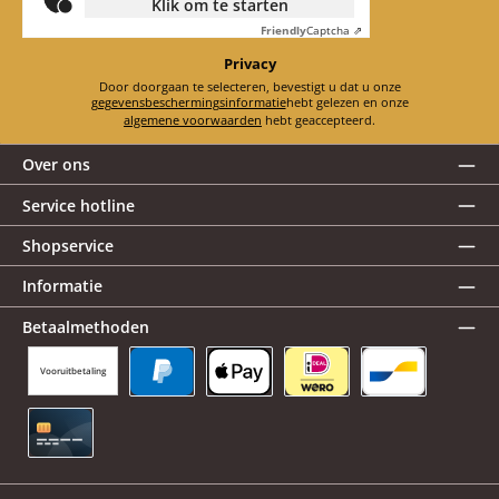
Klik om te starten
Friendly
Captcha ⇗
Privacy
Door doorgaan te selecteren, bevestigt u dat u onze
gegevensbeschermingsinformatie
hebt gelezen en onze
algemene voorwaarden
hebt geaccepteerd.
Over ons
Service hotline
Shopservice
Informatie
Betaalmethoden
Vooruitbetaling
PayPal
Apple Pay
iDEAL | Wero
Bancontact
Creditcard