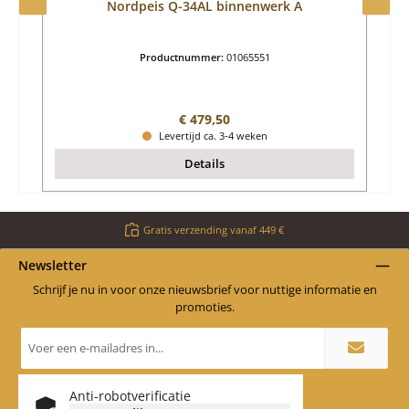
Nordpeis Q-34AL binnenwerk A
Productnummer:
01065551
Normale prijs:
€ 479,50
Levertijd ca. 3-4 weken
Details
Gratis verzending vanaf 449 €
Newsletter
Schrijf je nu in voor onze nieuwsbrief voor nuttige informatie en
promoties.
E-
mailadres
*
Anti-robotverificatie