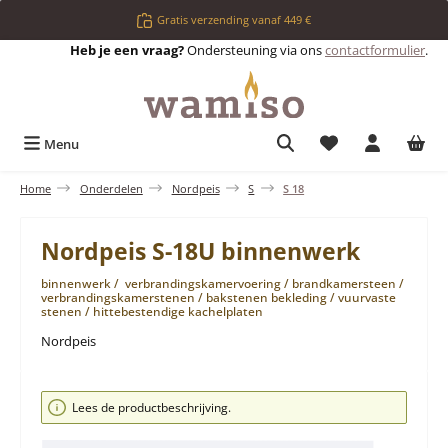
Ga naar de hoofdinhoud
Gratis verzending vanaf 449 €
Heb je een vraag?
Ondersteuning via ons
contactformulier
.
Je hebt 0 items op 
Menu
Home
Onderdelen
Nordpeis
S
S 18
Nordpeis S-18U binnenwerk
binnenwerk / verbrandingskamervoering / brandkamersteen /
verbrandingskamerstenen / bakstenen bekleding / vuurvaste
stenen / hittebestendige kachelplaten
Nordpeis
Afbeeldingengalerij overslaan
Lees de productbeschrijving.