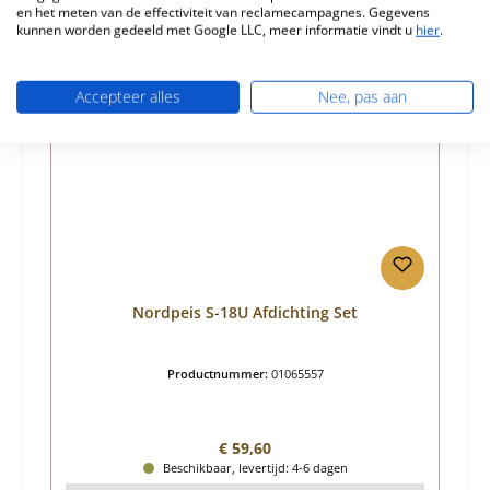
en het meten van de effectiviteit van reclamecampagnes. Gegevens
kunnen worden gedeeld met Google LLC, meer informatie vindt u
hier
.
Productgalerij overslaan
Vergelijkbare producten
Nog 1 op voorraad!
Accepteer alles
Nee, pas aan
Nordpeis S-18U Afdichting Set
Productnummer:
01065557
Normale prijs:
€ 59,60
Beschikbaar, levertijd: 4-6 dagen