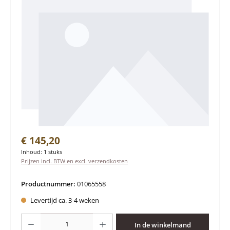
Normale prijs:
€ 145,20
Inhoud:
1 stuks
Prijzen incl. BTW en excl. verzendkosten
Productnummer:
01065558
Levertijd ca. 3-4 weken
Producthoeveelheid: Voer de gewenste hoeveelheid in of gebruik de knoppen 
In de winkelmand