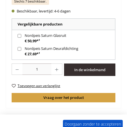
Slechts 7 beschikbaar.
Beschikbaar, levertijd: 4-6 dagen
Vergelijkbare producten
Nordpeis Saturn Glasruit
€ 50,99*¹
Nordpeis Saturn Deurafdichting
€ 27,69*¹
Producthoeveelheid: Voer de gewenste hoeveelheid in of gebruik de knoppen 
In de winkelmand
Toevoegen aan verlanglijst
Vraag over het product
Doorgaan zonder te accepteren