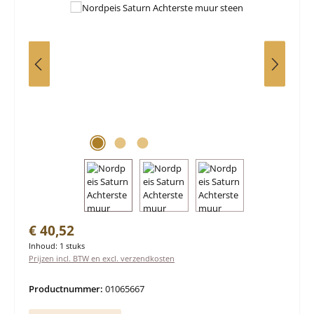
Normale prijs:
€ 40,52
Inhoud:
1 stuks
Prijzen incl. BTW en excl. verzendkosten
Productnummer:
01065667