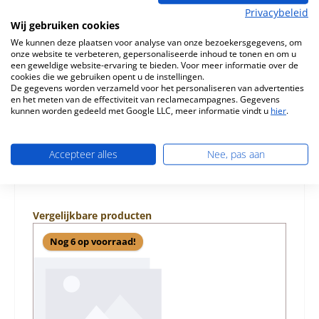
Beschrijving
Privacybeleid
Wij gebruiken cookies
Origineel Achterste muur steen voor de Houtkachel
We kunnen deze plaatsen voor analyse van onze bezoekersgegevens, om
Nordpeis Saturn Nordpeis Saturn Achterste muur steen
onze website te verbeteren, gepersonaliseerde inhoud te tonen en om u
Kerngegevens: Stoo…
Meer
een geweldige website-ervaring te bieden. Voor meer informatie over de
cookies die we gebruiken opent u de instellingen.
Eigenschappen
De gegevens worden verzameld voor het personaliseren van advertenties
en het meten van de effectiviteit van reclamecampagnes. Gegevens
kunnen worden gedeeld met Google LLC, meer informatie vindt u
hier
.
Informatie over productveiligheid
Accepteer alles
Nee, pas aan
Productgalerij overslaan
Vergelijkbare producten
Nog 6 op voorraad!