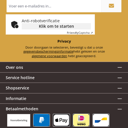
E-
mailadres
*
Anti-robotverificatie
Klik om te starten
Friendly
Captcha ⇗
Privacy
Door doorgaan te selecteren, bevestigt u dat u onze
gegevensbeschermingsinformatie
hebt gelezen en onze
algemene voorwaarden
hebt geaccepteerd.
Over ons
Service hotline
Shopservice
Informatie
Betaalmethoden
Vooruitbetaling