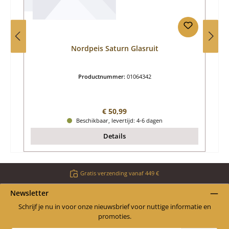
Nordpeis Saturn Glasruit
Productnummer:
01064342
Normale prijs:
€ 50,99
Beschikbaar, levertijd: 4-6 dagen
Details
Gratis verzending vanaf 449 €
Newsletter
Schrijf je nu in voor onze nieuwsbrief voor nuttige informatie en
promoties.