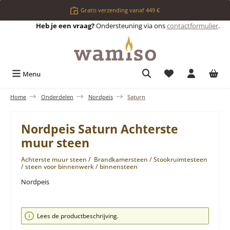
Ga naar de hoofdinhoud
Gratis verzending vanaf 449 €
Heb je een vraag?
Ondersteuning via ons
contactformulier
.
Je hebt 0 items op 
Menu
Home
Onderdelen
Nordpeis
Saturn
Nordpeis Saturn Achterste
muur steen
Achterste muur steen / Brandkamersteen / Stookruimtesteen
/ steen voor binnenwerk / binnensteen
Nordpeis
Afbeeldingengalerij overslaan
Lees de productbeschrijving.