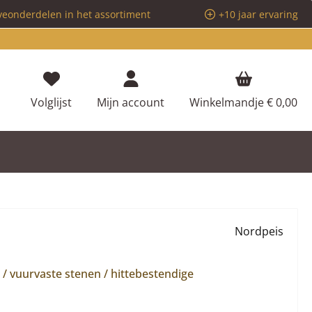
veonderdelen in het assortiment
+10 jaar ervaring
Je hebt 0 items op je verlanglijstje
Volglijst
Mijn account
Winkelmandje
€ 0,00
Nordpeis
 vuurvaste stenen / hittebestendige