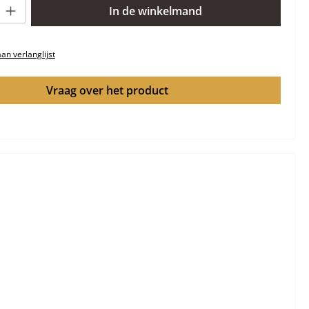
lheid: Voer de gewenste hoeveelheid in of gebruik de knoppen om 
In de winkelmand
n verlanglijst
Vraag over het product