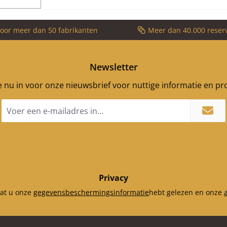
voor meer dan 50 fabrikanten
Meer dan 40.000 reser
Newsletter
je nu in voor onze nieuwsbrief voor nuttige informatie en p
E-
mailadres
*
Privacy
dat u onze
gegevensbeschermingsinformatie
hebt gelezen en onze