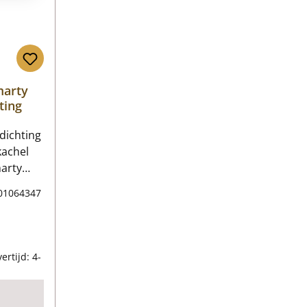
marty
ting
dichting
kachel
arty
arty
01064347
ing
ns:
ing voor
 prijs:
jes
ertijd: 4-
 Lengte