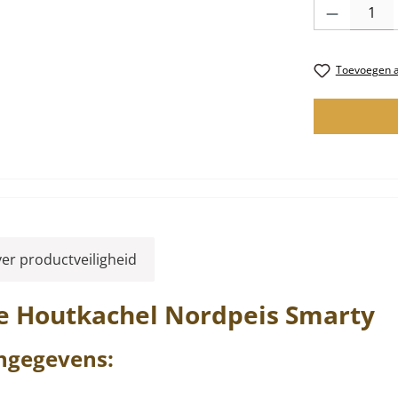
Producthoevee
Toevoegen aa
ver productveiligheid
e Houtkachel
Nordpeis
Smarty
ngegevens: