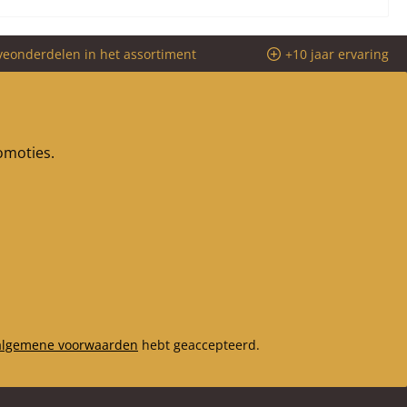
veonderdelen in het assortiment
+10 jaar ervaring
romoties.
algemene voorwaarden
hebt geaccepteerd.