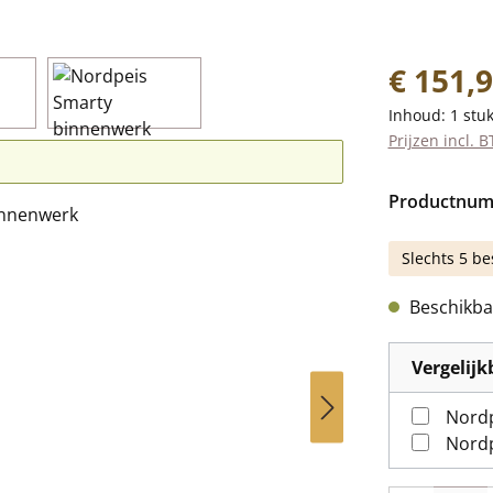
Normale prij
€ 151,
Inhoud:
1 stu
Prijzen incl. 
Productnu
Slechts 5 be
Beschikbaa
Vergelij
Nordp
Nordp