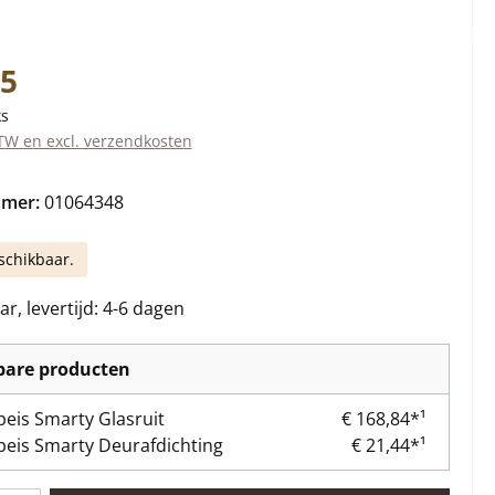
s:
95
ks
BTW en excl. verzendkosten
mmer:
01064348
schikbaar.
r, levertijd: 4-6 dagen
kbare producten
eis Smarty Glasruit
€ 168,84*¹
eis Smarty Deurafdichting
€ 21,44*¹