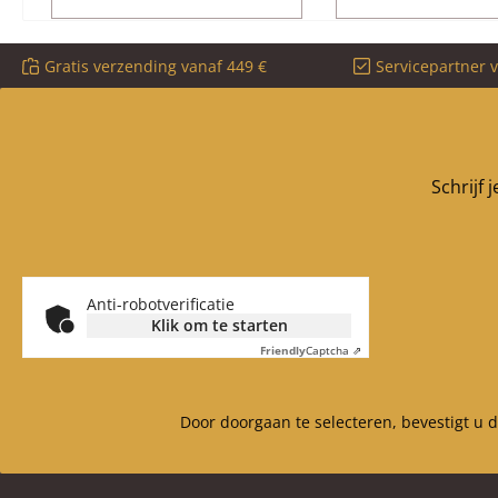
Gratis verzending vanaf 449 €
Servicepartner 
Schrijf 
Anti-robotverificatie
Klik om te starten
Friendly
Captcha ⇗
Door doorgaan te selecteren, bevestigt u 