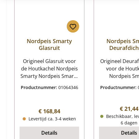
Nordpeis Smarty
Nordpeis S
Glasruit
Deurafdich
Origineel Glasruit voor
Origineel Deuraf
de Houtkachel Nordpeis
voor de Hout
Smarty Nordpeis Smarty
Nordpeis Sm
Glasruit Kerngegevens:
Nordpeis Sm
Productnummer:
01064346
Productnummer:
glaskeramiek, venster
Deurafdicht
hittebestendig
Kerngegeve
afdichting, pakk
Normale
€ 21,44
Normale prijs:
€ 168,84
kacheldeurt
Beschikbaar, lev
Levertijd ca. 3-4 weken
Koordafdichting
6 dagen
1,70 m
Details
Details