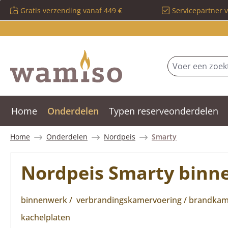
Gratis verzending vanaf 449 €
Servicepartner 
 naar de hoofdinhoud
Ga naar de zoekopdracht
Ga naar de hoofdnavigatie
Home
Onderdelen
Typen reserveonderdelen
Home
Onderdelen
Nordpeis
Smarty
Nordpeis Smarty binn
binnenwerk / verbrandingskamervoering / brandkamer
kachelplaten