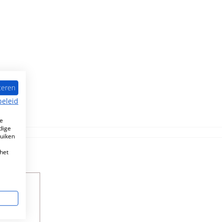
teren
beleid
e
dige
ruiken
het
aad!