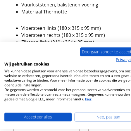
Vuurkiststenen, bakstenen voering
Materiaal Thermotte
Vloersteen links (180 x 315 x 95 mm)
Vloersteen rechts (180 x 315 x 95 mm)
Zijsteen links (310 x 364 x 25 mm)
Zijsteen rechts (310 x 364 x 25 mm)
Doorgaan zonder te accep
kabeldoorbuiging (386 x 280 x 20 mm)
Privacy
Wij gebruiken cookies
We kunnen deze plaatsen voor analyse van onze bezoekersgegevens, om onz
website te verbeteren, gepersonaliseerde inhoud te tonen en om u een gewel
website-ervaring te bieden. Voor meer informatie over de cookies die we geb
opent u de instellingen.
Vergelijkbare producten
De gegevens worden verzameld voor het personaliseren van advertenties en 
meten van de effectiviteit van reclamecampagnes. Gegevens kunnen worden
gedeeld met Google LLC, meer informatie vindt u
hier
.
Productgalerij overslaan
Nog 1 op voorr
Accepteer alles
Nee, pas aan