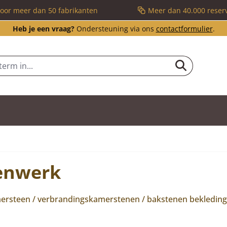
voor meer dan 50 fabrikanten
Meer dan 40.000 reser
Heb je een vraag?
Ondersteuning via ons
contactformulier
.
enwerk
steen / verbrandingskamerstenen / bakstenen bekleding /