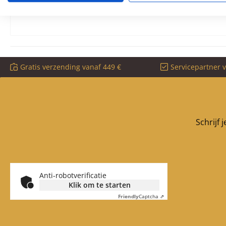
hittebestendig
Gratis verzending vanaf 449 €
Servicepartner 
Schrijf 
Anti-robotverificatie
Klik om te starten
Friendly
Captcha ⇗