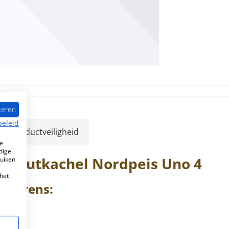
teren
beleid
ver productveiligheid
e
dige
e Houtkachel
Nordpeis
Uno
4
ruiken
het
egevens: