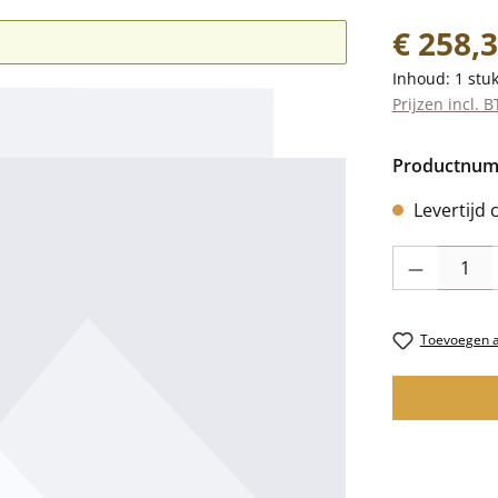
Normale prij
€ 258,
Inhoud:
1 stu
Prijzen incl. 
Productnu
Levertijd 
Producthoevee
Toevoegen aa