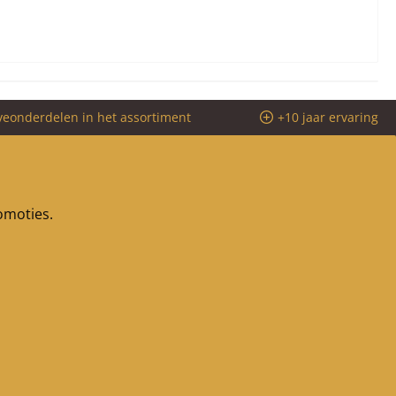
veonderdelen in het assortiment
+10 jaar ervaring
romoties.