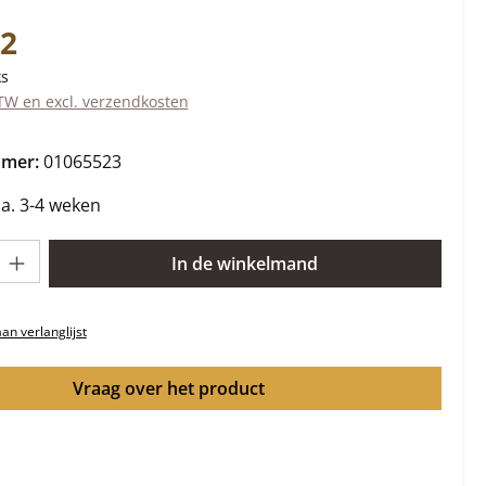
s:
32
ks
BTW en excl. verzendkosten
mmer:
01065523
ca. 3-4 weken
lheid: Voer de gewenste hoeveelheid in of gebruik de knoppen om 
In de winkelmand
n verlanglijst
Vraag over het product