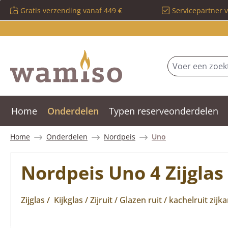
Gratis verzending vanaf 449 €
Servicepartner 
 naar de hoofdinhoud
Ga naar de zoekopdracht
Ga naar de hoofdnavigatie
Home
Onderdelen
Typen reserveonderdelen
Home
Onderdelen
Nordpeis
Uno
Nordpeis Uno 4 Zijglas 
Zijglas / Kijkglas / Zijruit / Glazen ruit / kachelruit zijk