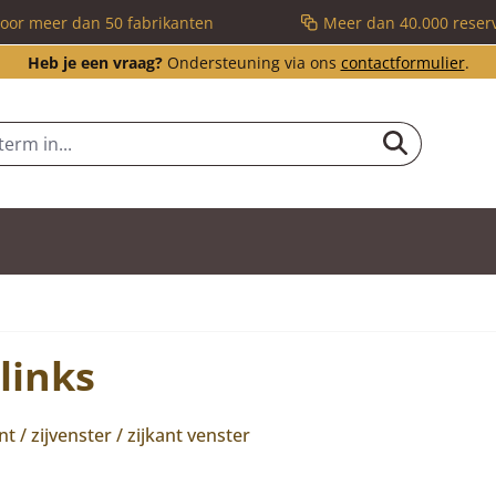
voor meer dan 50 fabrikanten
Meer dan 40.000 reser
Heb je een vraag?
Ondersteuning via ons
contactformulier
.
links
ant / zijvenster / zijkant venster