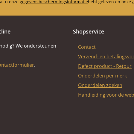
dat u onze
gegevensbeschermingsinformatie
hebt gelezen en onze
tline
Shopservice
 nodig? We ondersteunen
Contact
Verzend- en betalingsv
ontactformulier
.
Defect product - Retour
Onderdelen per merk
Onderdelen zoeken
Handleiding voor de we