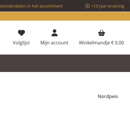
veonderdelen in het assortiment
+10 jaar ervaring
Je hebt 0 items op je verlanglijstje
Volglijst
Mijn account
Winkelmandje
€ 0,00
Nordpeis