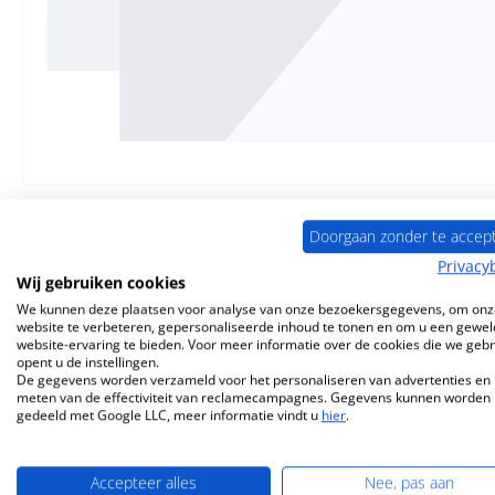
Doorgaan zonder te accep
Privacy
Wij gebruiken cookies
Beschrijving
Eigenschappen
Informatie o
We kunnen deze plaatsen voor analyse van onze bezoekersgegevens, om onz
website te verbeteren, gepersonaliseerde inhoud te tonen en om u een gewel
Origineel
Zijglas
links
voor d
website-ervaring te bieden. Voor meer informatie over de cookies die we geb
opent u de instellingen.
De gegevens worden verzameld voor het personaliseren van advertenties en 
meten van de effectiviteit van reclamecampagnes. Gegevens kunnen worden
Nordpeis
Uno
4
Zijglas
links
Kerng
gedeeld met Google LLC, meer informatie vindt u
hier
.
Glazen ruit, kachelruit zijkant
Accepteer alles
Nee, pas aan