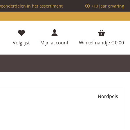
veonderdelen in het assortiment
+10 jaar ervaring
Je hebt 0 items op je verlanglijstje
Volglijst
Mijn account
Winkelmandje
€ 0,00
Nordpeis