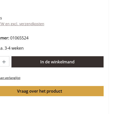
s:
ks
BTW en excl. verzendkosten
mmer:
01065524
ca. 3-4 weken
lheid: Voer de gewenste hoeveelheid in of gebruik de knoppen om 
In de winkelmand
n verlanglijst
Vraag over het product