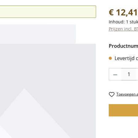
Normale prij
€ 12,41
Inhoud:
1 stu
Prijzen incl. 
Productnu
Levertijd 
Producthoevee
Toevoegen aa