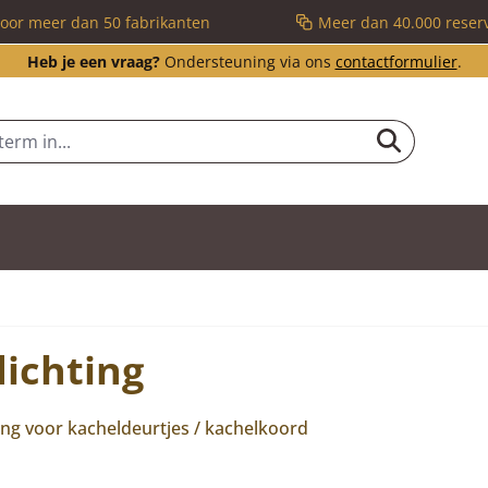
voor meer dan 50 fabrikanten
Meer dan 40.000 reser
Heb je een vraag?
Ondersteuning via ons
contactformulier
.
ichting
ing voor kacheldeurtjes / kachelkoord