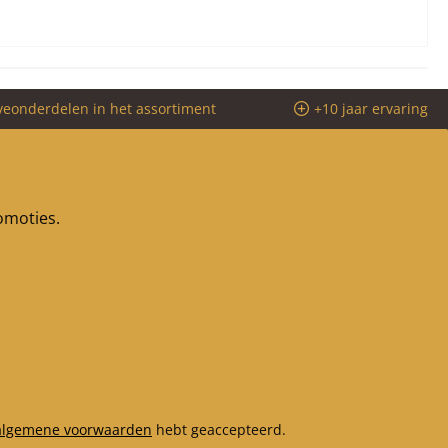
veonderdelen in het assortiment
+10 jaar ervaring
romoties.
algemene voorwaarden
hebt geaccepteerd.