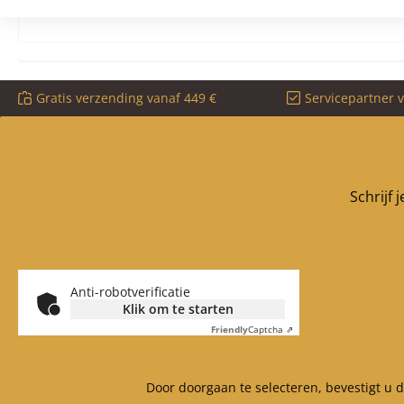
Gratis verzending vanaf 449 €
Servicepartner 
Schrijf 
Anti-robotverificatie
Klik om te starten
Friendly
Captcha ⇗
Door doorgaan te selecteren, bevestigt u 