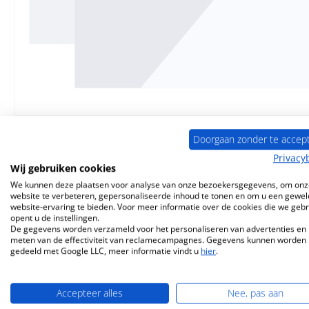
Doorgaan zonder te accep
Privacy
Wij gebruiken cookies
Beschrijving
Eigenschappen
Informatie o
We kunnen deze plaatsen voor analyse van onze bezoekersgegevens, om onz
website te verbeteren, gepersonaliseerde inhoud te tonen en om u een gewel
website-ervaring te bieden. Voor meer informatie over de cookies die we geb
Origineel
Deurafdichting
voo
opent u de instellingen.
De gegevens worden verzameld voor het personaliseren van advertenties en 
meten van de effectiviteit van reclamecampagnes. Gegevens kunnen worden
Nordpeis
Vega
Deurafdichting
Ker
gedeeld met Google LLC, meer informatie vindt u
hier
.
Accepteer alles
Nee, pas aan
afdichtingskoord, pakking voor kacheldeurtjes