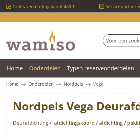
Gratis verzending vanaf 449 €
Servicepartner 
 naar de hoofdinhoud
Ga naar de zoekopdracht
Ga naar de hoofdnavigatie
Home
Onderdelen
Typen reserveonderdelen
Home
Onderdelen
Nordpeis
Vega
Nordpeis Vega Deurafd
Deurafdichting / afdichtingskoord / afdichting / pakk