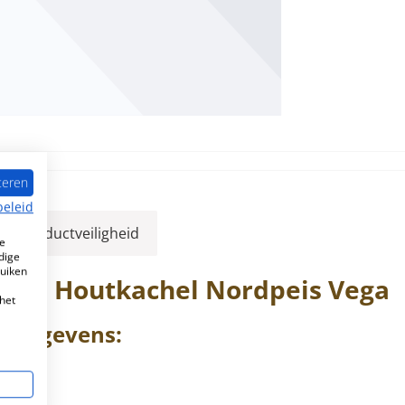
teren
beleid
ver productveiligheid
e
dige
ruiken
r de Houtkachel
Nordpeis
Vega
het
ngegevens: