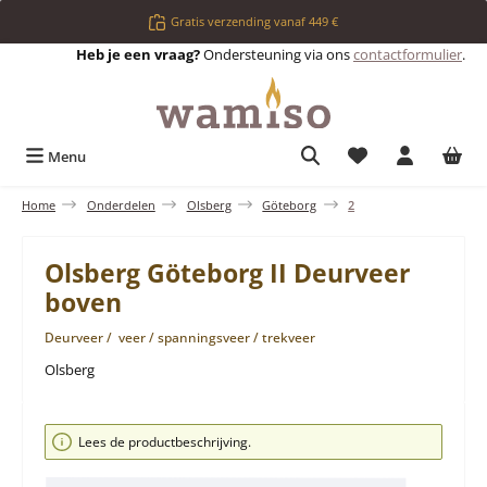
Ga naar de hoofdinhoud
Gratis verzending vanaf 449 €
Heb je een vraag?
Ondersteuning via ons
contactformulier
.
Je hebt 0 items op 
Menu
Home
Onderdelen
Olsberg
Göteborg
2
Olsberg Göteborg II Deurveer
boven
Deurveer / veer / spanningsveer / trekveer
Olsberg
Afbeeldingengalerij overslaan
Lees de productbeschrijving.