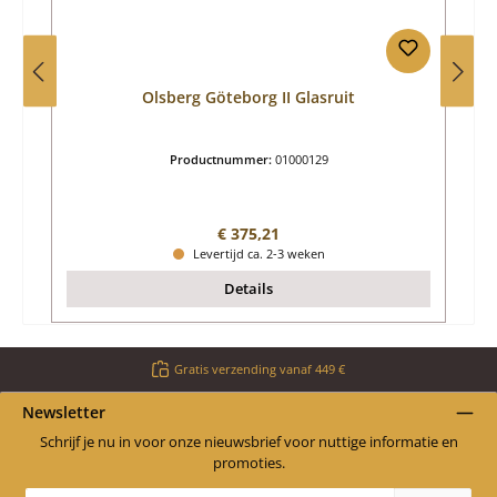
Olsberg Göteborg II Glasruit
Productnummer:
01000129
Normale prijs:
€ 375,21
Levertijd ca. 2-3 weken
Details
Gratis verzending vanaf 449 €
Newsletter
Schrijf je nu in voor onze nieuwsbrief voor nuttige informatie en
promoties.
E-