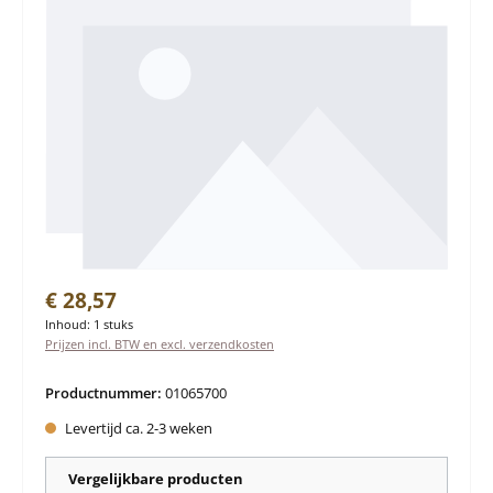
Normale prijs:
€ 28,57
Inhoud:
1 stuks
Prijzen incl. BTW en excl. verzendkosten
Productnummer:
01065700
Levertijd ca. 2-3 weken
Vergelijkbare producten