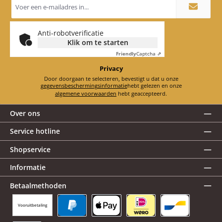
mailadres
*
Anti-robotverificatie
Klik om te starten
Friendly
Captcha ⇗
Privacy
Door doorgaan te selecteren, bevestigt u dat u onze
gegevensbeschermingsinformatie
hebt gelezen en onze
algemene voorwaarden
hebt geaccepteerd.
Over ons
Service hotline
Shopservice
Informatie
Betaalmethoden
Vooruitbetaling
PayPal
Apple Pay
iDEAL | Wero
Bancontact