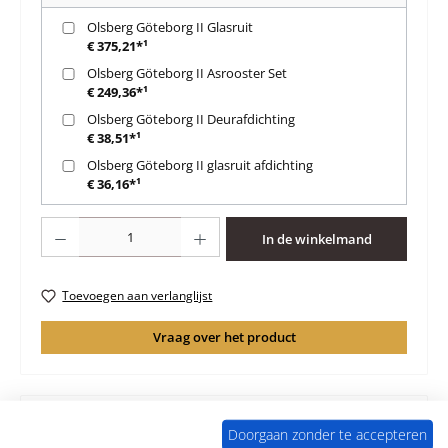
Olsberg Göteborg II Glasruit
€ 375,21*¹
Olsberg Göteborg II Asrooster Set
€ 249,36*¹
Olsberg Göteborg II Deurafdichting
€ 38,51*¹
Olsberg Göteborg II glasruit afdichting
€ 36,16*¹
Producthoeveelheid: Voer de gewenste hoeveelheid in of gebruik de knoppen 
In de winkelmand
Toevoegen aan verlanglijst
Vraag over het product
Doorgaan zonder te accepteren