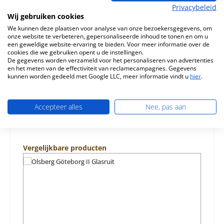
Beschrijving
Privacybeleid
Wij gebruiken cookies
Origineel Deurveer boven voor de Houtkachel Olsberg
Göteborg II In dit model zijn in totaal 2
We kunnen deze plaatsen voor analyse van onze bezoekersgegevens, om
verwarmingsdeurveren geïnsta…
Meer
onze website te verbeteren, gepersonaliseerde inhoud te tonen en om u
een geweldige website-ervaring te bieden. Voor meer informatie over de
cookies die we gebruiken opent u de instellingen.
Eigenschappen
De gegevens worden verzameld voor het personaliseren van advertenties
en het meten van de effectiviteit van reclamecampagnes. Gegevens
kunnen worden gedeeld met Google LLC, meer informatie vindt u
hier
.
Informatie over productveiligheid
Accepteer alles
Nee, pas aan
Productgalerij overslaan
Vergelijkbare producten