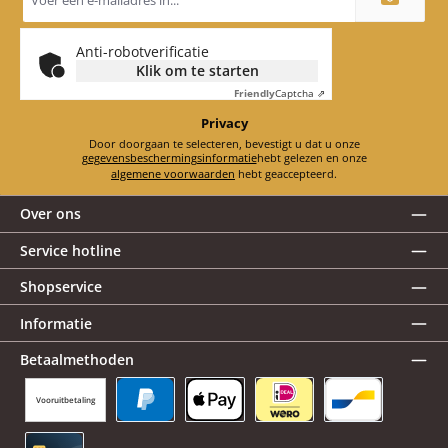
mailadres
*
Anti-robotverificatie
Klik om te starten
Friendly
Captcha ⇗
Privacy
Door doorgaan te selecteren, bevestigt u dat u onze
gegevensbeschermingsinformatie
hebt gelezen en onze
algemene voorwaarden
hebt geaccepteerd.
Over ons
Service hotline
Shopservice
Informatie
Betaalmethoden
Vooruitbetaling
PayPal
Apple Pay
iDEAL | Wero
Bancontact