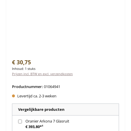
Normale prijs:
€ 30,75
Inhoud:
1 stuks
Prijzen incl. BTW en excl. verzendkosten
Productnummer:
01064941
Levertijd ca. 2-3 weken
Vergelijkbare producten
Oranier Arkona 7 Glasruit
€ 393,80*¹