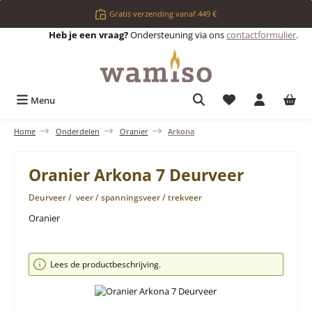
Ga naar de hoofdinhoud
Gratis verzending vanaf 449 €
Heb je een vraag?
Ondersteuning via ons
contactformulier
.
Je hebt 0 items op 
Menu
Home
Onderdelen
Oranier
Arkona
Oranier Arkona 7 Deurveer
Deurveer / veer / spanningsveer / trekveer
Oranier
Afbeeldingengalerij overslaan
Lees de productbeschrijving.