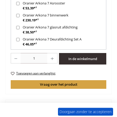
Oranier Arkona 7 Asrooster
€ 53,39*¹
Oranier Arkona 7 binnenwerk
€ 230,19*¹
Oranier Arkona 7 glasruit afdichting
€ 38,50*¹
Oranier Arkona 7 Deurafdichting Set A
€ 46,05*¹
Producthoeveelheid: Voer de gewenste hoeveelheid in of gebruik de knoppen 
In de winkelmand
Toevoegen aan verlanglijst
Vraag over het product
Doorgaan zonder te accepteren
Beschrijving