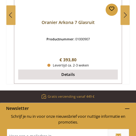
Oranier Arkona 7 Glasruit
Productnummer:
01000907
Normale prijs:
€ 393,80
Levertijd ca. 2-3 weken
Details
Gratis verzending vanaf 449 €
Newsletter
Schrijf je nu in voor onze nieuwsbrief voor nuttige informatie en
promoties.
E-