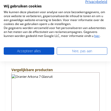
Privacybeleid
Origineel Deurveer voor de Houtkachel Oranier Arkona 7
Wij gebruiken cookies
Oranier Arkona 7 Deurveer Kerngegevens: veer, trekveer
We kunnen deze plaatsen voor analyse van onze bezoekersgegevens, om
Materiaal S…
Meer
onze website te verbeteren, gepersonaliseerde inhoud te tonen en om u
een geweldige website-ervaring te bieden. Voor meer informatie over de
cookies die we gebruiken opent u de instellingen.
Eigenschappen
De gegevens worden verzameld voor het personaliseren van advertenties
en het meten van de effectiviteit van reclamecampagnes. Gegevens
Informatie over productveiligheid
kunnen worden gedeeld met Google LLC, meer informatie vindt u
hier
.
Accepteer alles
Nee, pas aan
Productgalerij overslaan
Vergelijkbare producten