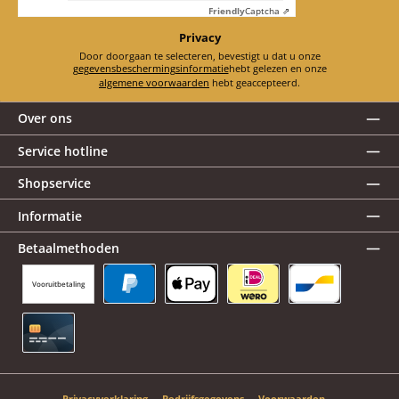
Friendly
Captcha ⇗
Privacy
Door doorgaan te selecteren, bevestigt u dat u onze
gegevensbeschermingsinformatie
hebt gelezen en onze
algemene voorwaarden
hebt geaccepteerd.
Over ons
Service hotline
Shopservice
Informatie
Betaalmethoden
Vooruitbetaling
PayPal
Apple Pay
iDEAL | Wero
Bancontact
Creditcard
Privacyverklaring
Bedrijfsgegevens
Voorwaarden