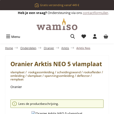
Ga naar de hoofdinhoud
Gratis verzending vanaf 449 €
Heb je een vraag?
Ondersteuning via ons
contactformulier
.
Je hebt 0 items op 
Menu
Home
Onderdelen
Oranier
Arktis
Arktis Neo
Oranier Arktis NEO 5 vlamplaat
vlamplaat / rookgasomleiding / scheidingswand / rookafleider /
omleiding / vlamplaat / spanningsomleiding / deflector /
remplaat
Oranier
Afbeeldingengalerij overslaan
Lees de productbeschrijving.