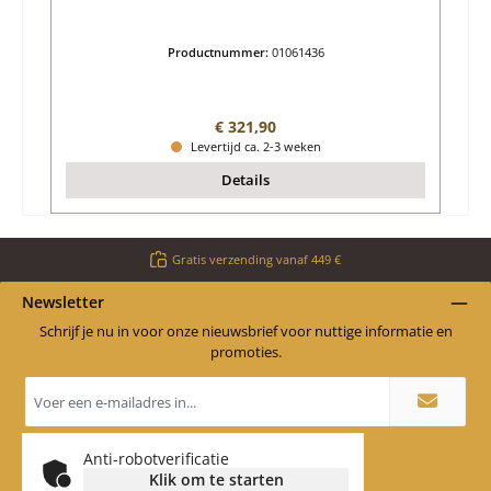
Productnummer:
01061436
Normale prijs:
€ 321,90
Levertijd ca. 2-3 weken
Details
Gratis verzending vanaf 449 €
Newsletter
Schrijf je nu in voor onze nieuwsbrief voor nuttige informatie en
promoties.
E-
mailadres
*
Anti-robotverificatie
Klik om te starten