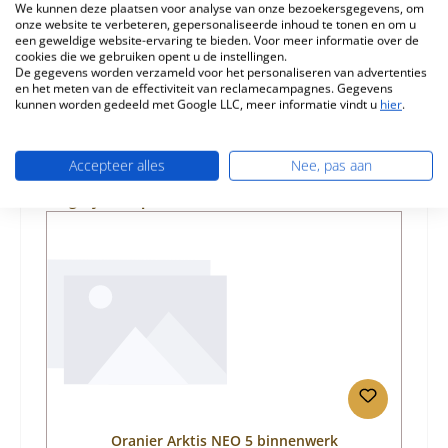
We kunnen deze plaatsen voor analyse van onze bezoekersgegevens, om
Eigenschappen
onze website te verbeteren, gepersonaliseerde inhoud te tonen en om u
een geweldige website-ervaring te bieden. Voor meer informatie over de
cookies die we gebruiken opent u de instellingen.
Informatie over productveiligheid
De gegevens worden verzameld voor het personaliseren van advertenties
en het meten van de effectiviteit van reclamecampagnes. Gegevens
kunnen worden gedeeld met Google LLC, meer informatie vindt u
hier
.
Accepteer alles
Nee, pas aan
Productgalerij overslaan
Vergelijkbare producten
Oranier Arktis NEO 5 binnenwerk