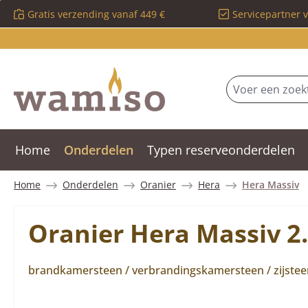
Gratis verzending vanaf 449 €
Servicepartner 
 naar de hoofdinhoud
Ga naar de zoekopdracht
Ga naar de hoofdnavigatie
Home
Onderdelen
Typen reserveonderdelen
Home
Onderdelen
Oranier
Hera
Hera Massiv
Oranier Hera Massiv 2.
brandkamersteen / verbrandingskamersteen / zijsteen 