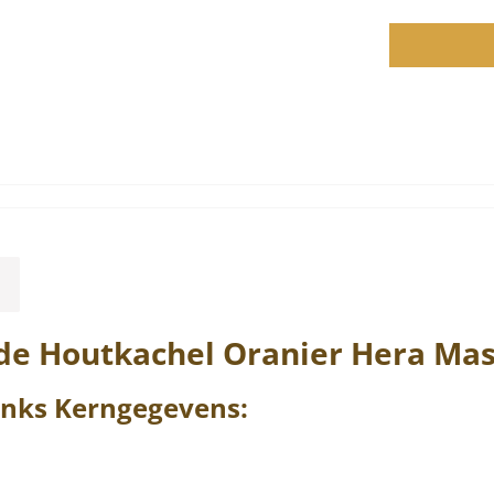
de Houtkachel
Oranier
Hera
Mas
inks
Kerngegevens: