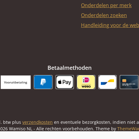
Onderdelen per merk
Onderdelen zoeken
Handleiding voor de we
Betaalmethoden
Vooruitbetaling
PayPal
Apple Pay
iDEAL | Wero
Bancontact
Cred
cl. btw plus
verzendkosten
en eventuele bezorgkosten, indien niet 
026 Wamiso NL - Alle rechten voorbehouden. Theme by
ThemeWa