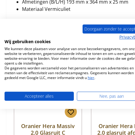
Afmetingen (B/L/H) 193 mm x 364 mm x 25 mm
Materiaal Vermiculiet
Doorgaan zonder te accep
Privacy
Wij gebruiken cookies
Vergelijkbare producten
We kunnen deze plaatsen voor analyse van onze bezoekersgegevens, om onz
website te verbeteren, gepersonaliseerde inhoud te tonen en om u een gewel
website-ervaring te bieden. Voor meer informatie over de cookies die we geb
Productgalerij overslaan
opent u de instellingen.
Nog 2 op voorraad!
De gegevens worden verzameld voor het personaliseren van advertenties en 
meten van de effectiviteit van reclamecampagnes. Gegevens kunnen worden
gedeeld met Google LLC, meer informatie vindt u
hier
.
Accepteer alles
Nee, pas aan
Oranier Hera Massiv
Oranier Hera
2.0 Glasruit C
2.0 glasruit af