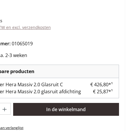
s:
ks
BTW en excl. verzendkosten
mmer:
01065019
ca. 2-3 weken
kbare producten
er Hera Massiv 2.0 Glasruit C
€ 426,80*¹
er Hera Massiv 2.0 glasruit afdichting
€ 25,87*¹
lheid: Voer de gewenste hoeveelheid in of gebruik de knoppen om 
In de winkelmand
n verlanglijst