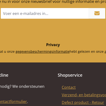
je nu in voor onze nieuwsbrief voor nuttige informatie en p
E-
mailadres
*
Privacy
dat u onze
gegevensbeschermingsinformatie
hebt gelezen en onze
tline
Shopservice
 nodig? We ondersteunen
Contact
Verzend- en betalingsv
ontactformulier
.
Defect product - Retour