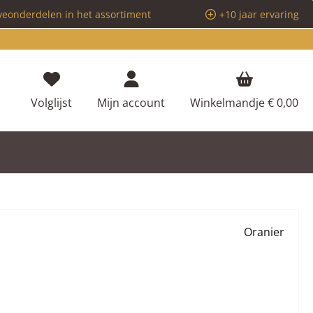
veonderdelen in het assortiment
+10 jaar ervaring
Je hebt 0 items op je verlanglijstje
Volglijst
Mijn account
Winkelmandje
€ 0,00
Oranier