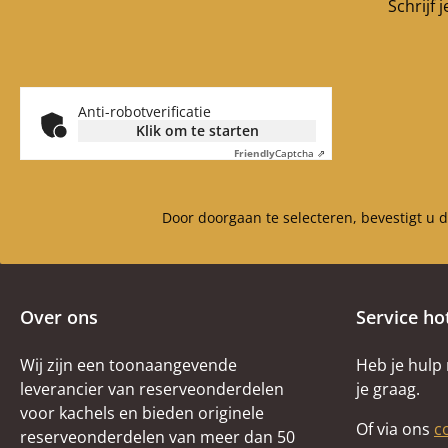
Schrijf 
Anti-robotverificatie
Klik om te starten
Friendly
Captcha ⇗
Door doorgaan te selecteren, bevestigt u 
Over ons
Service ho
Wij zijn een toonaangevende
Heb je hulp
leverancier van reserveonderdelen
je graag.
voor kachels en bieden originele
Of via ons
c
reserveonderdelen van meer dan 50