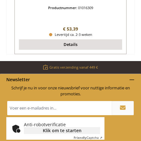
Productnummer:
01016309
Normale prijs:
€ 53,39
Levertijd ca. 2-3 weken
Details
Gratis verzending vanaf 449 €
Newsletter
Schrijf je nu in voor onze nieuwsbrief voor nuttige informatie en
promoties.
E-
mailadres
*
Anti-robotverificatie
Klik om te starten
Friendly
Captcha ⇗