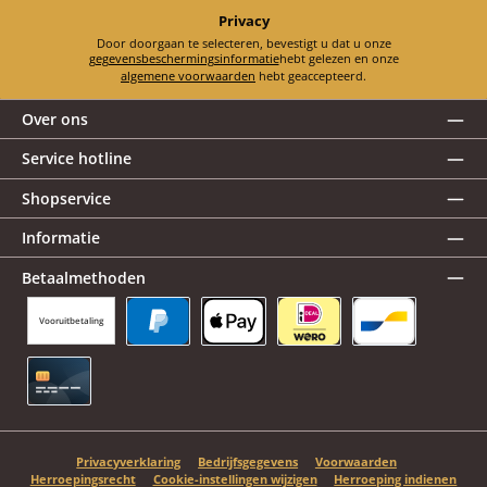
Privacy
Door doorgaan te selecteren, bevestigt u dat u onze
gegevensbeschermingsinformatie
hebt gelezen en onze
algemene voorwaarden
hebt geaccepteerd.
Over ons
Service hotline
Shopservice
Informatie
Betaalmethoden
Vooruitbetaling
PayPal
Apple Pay
iDEAL | Wero
Bancontact
Creditcard
Privacyverklaring
Bedrijfsgegevens
Voorwaarden
Herroepingsrecht
Cookie-instellingen wijzigen
Herroeping indienen