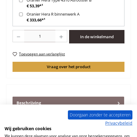
€ 53,39*¹
Oranier Hera R binnenwerk A
€ 333,66*¹
Producthoeveelheid: Voer de gewenste hoeveelheid in of gebruik de knoppen 
In de winkelmand
Toevoegen aan verlanglijst
Vraag over het product
Beschrijving
Origineel Veerklem voor de Houtkachel Oranier Hera R
Doorgaan zonder te accepteren
Oranier Hera R Veerklem Kerngegevens: deurklem,
kastklem
Meer
Privacybeleid
Wij gebruiken cookies
Eigenschappen
We kunnen deze plaatsen voor analyse van onze bezoekersgegevens, om