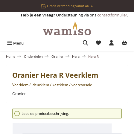
Ga naar de hoofdinhoud
Gratis verzending vanaf 449 €
Heb je een vraag?
Ondersteuning via ons
contactformulier
.
Je hebt 0 items op 
Menu
Home
Onderdelen
Oranier
Hera
Hera R
Oranier Hera R Veerklem
Veerklem / deurklem / kastklem / veerconsole
Oranier
Afbeeldingengalerij overslaan
Lees de productbeschrijving.