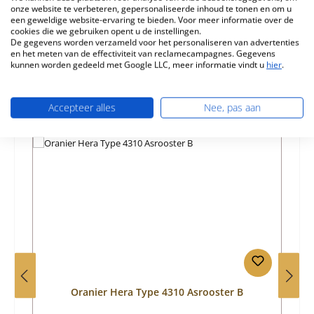
onze website te verbeteren, gepersonaliseerde inhoud te tonen en om u
een geweldige website-ervaring te bieden. Voor meer informatie over de
Informatie over productveiligheid
cookies die we gebruiken opent u de instellingen.
De gegevens worden verzameld voor het personaliseren van advertenties
en het meten van de effectiviteit van reclamecampagnes. Gegevens
kunnen worden gedeeld met Google LLC, meer informatie vindt u
hier
.
Accepteer alles
Nee, pas aan
Productgalerij overslaan
Vergelijkbare producten
Oranier Hera Type 4310 Asrooster B