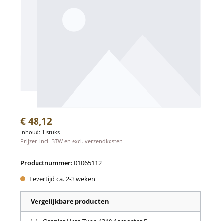
Normale prijs:
€ 48,12
Inhoud:
1 stuks
Prijzen incl. BTW en excl. verzendkosten
Productnummer:
01065112
Levertijd ca. 2-3 weken
Vergelijkbare producten
Oranier Hera Type 4310 Asrooster B