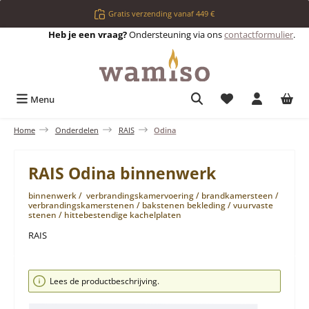
Ga naar de hoofdinhoud
Gratis verzending vanaf 449 €
Heb je een vraag?
Ondersteuning via ons
contactformulier
.
Je hebt 0 items op 
Menu
Home
Onderdelen
RAIS
Odina
RAIS Odina binnenwerk
binnenwerk / verbrandingskamervoering / brandkamersteen /
verbrandingskamerstenen / bakstenen bekleding / vuurvaste
stenen / hittebestendige kachelplaten
RAIS
Afbeeldingengalerij overslaan
Lees de productbeschrijving.