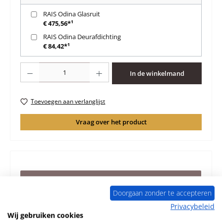
RAIS Odina Glasruit
€ 475,56*¹
RAIS Odina Deurafdichting
€ 84,42*¹
Producthoeveelheid: Voer de gewenste hoeveelheid in of gebruik de knoppen 
In de winkelmand
Toevoegen aan verlanglijst
Vraag over het product
Beschrijving
Doorgaan zonder te accepteren
Origineel binnenwerk voor de Houtkachel RAIS Odina
RAIS Odina binnenwerk Kerngegevens:
Privacybeleid
brandkamersteen, vuurvaste stenen
Meer
Wij gebruiken cookies