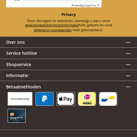
Friendly
Captcha ⇗
Privacy
Door doorgaan te selecteren, bevestigt u dat u onze
gegevensbeschermingsinformatie
hebt gelezen en onze
algemene voorwaarden
hebt geaccepteerd.
Over ons
Service hotline
Shopservice
Informatie
Betaalmethoden
Vooruitbetaling
PayPal
Apple Pay
iDEAL | Wero
Bancontact
Creditcard