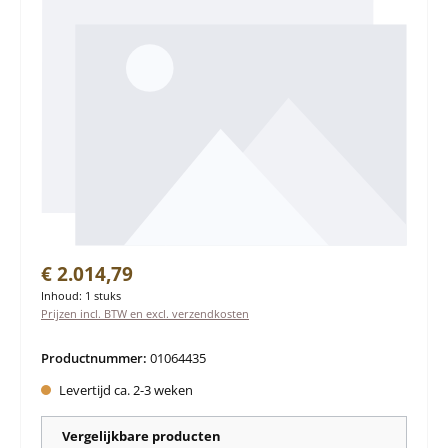
Normale prijs:
€ 2.014,79
Inhoud:
1 stuks
Prijzen incl. BTW en excl. verzendkosten
Productnummer:
01064435
Levertijd ca. 2-3 weken
Vergelijkbare producten