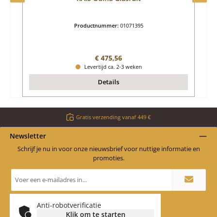
Productnummer:
01071395
Normale prijs:
€ 475,56
Levertijd ca. 2-3 weken
Details
Gratis verzending vanaf 449 €
Newsletter
Schrijf je nu in voor onze nieuwsbrief voor nuttige informatie en
promoties.
E-
mailadres
*
Anti-robotverificatie
Klik om te starten