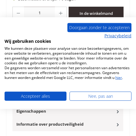
Producthoeveelheid: Voer de gewenste hoeveelheid in of gebruik de knoppen 
In de winkelmand
Doorgaan zonder te accepteren
Toevoegen aan verlanglijst
Privacybeleid
Wij gebruiken cookies
Vraag over het product
We kunnen deze plaatsen voor analyse van onze bezoekersgegevens, om
onze website te verbeteren, gepersonaliseerde inhoud te tonen en om u
een geweldige website-ervaring te bieden. Voor meer informatie over de
cookies die we gebruiken opent u de instellingen.
De gegevens worden verzameld voor het personaliseren van advertenties
en het meten van de effectiviteit van reclamecampagnes. Gegevens
kunnen worden gedeeld met Google LLC, meer informatie vindt u
hier
.
Beschrijving
Deurafdichting voor de Houtkachel Romotop Esquina Wij
adviseren een lijm voor de montage. We bieden ook extra
Accepteer alles
Nee, pas aan
bindmiddele…
Meer
Eigenschappen
Informatie over productveiligheid