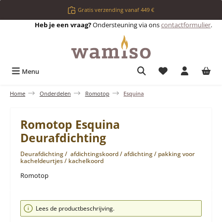
Ga naar de hoofdinhoud
Gratis verzending vanaf 449 €
Heb je een vraag?
Ondersteuning via ons
contactformulier
.
Je hebt 0 items op 
Menu
Home
Onderdelen
Romotop
Esquina
Romotop Esquina
Deurafdichting
Deurafdichting / afdichtingskoord / afdichting / pakking voor
kacheldeurtjes / kachelkoord
Romotop
Afbeeldingengalerij overslaan
Lees de productbeschrijving.