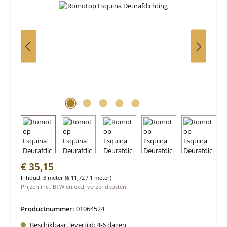
Normale prijs:
€ 35,15
Inhoud:
3 meter
(€ 11,72 / 1 meter)
Prijzen incl. BTW en excl. verzendkosten
Productnummer:
01064524
Beschikbaar, levertijd: 4-6 dagen