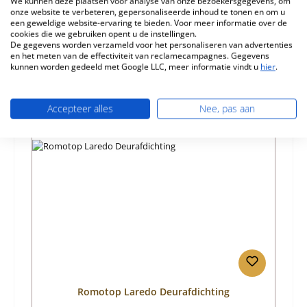
We kunnen deze plaatsen voor analyse van onze bezoekersgegevens, om
Eigenschappen
onze website te verbeteren, gepersonaliseerde inhoud te tonen en om u
een geweldige website-ervaring te bieden. Voor meer informatie over de
Informatie over productveiligheid
cookies die we gebruiken opent u de instellingen.
De gegevens worden verzameld voor het personaliseren van advertenties
en het meten van de effectiviteit van reclamecampagnes. Gegevens
kunnen worden gedeeld met Google LLC, meer informatie vindt u
hier
.
Accepteer alles
Nee, pas aan
Productgalerij overslaan
Vergelijkbare producten
Romotop Laredo Deurafdichting