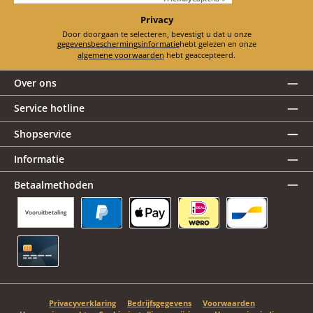
Privacy
Door doorgaan te selecteren, bevestigt u dat u onze
gegevensbeschermingsinformatie
hebt gelezen en onze
algemene voorwaarden
hebt geaccepteerd.
Over ons
Service hotline
Shopservice
Informatie
Betaalmethoden
Vooruitbetaling
PayPal
Apple Pay
iDEAL | Wero
Bancontact
Creditcard
Privacyverklaring
Bedrijfsgegevens
Voorwaarden