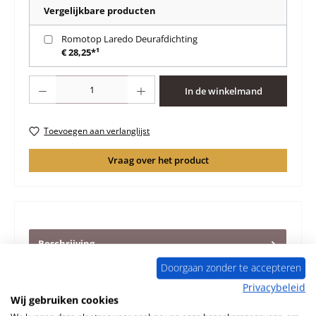
Vergelijkbare producten
Romotop Laredo Deurafdichting
€ 28,25*¹
Producthoeveelheid: Voer de gewenste hoeveelheid in of gebruik de knoppen 
In de winkelmand
Toevoegen aan verlanglijst
Vraag over het product
Beschrijving
Origineel glasruit afdichting voor de Houtkachel
Doorgaan zonder te accepteren
Romotop Laredo Romotop Laredo glasruit afdichting
Privacybeleid
Kerngegevens: pakking…
Meer
Wij gebruiken cookies