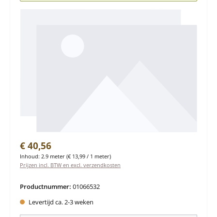
Normale prijs:
€ 40,56
Inhoud:
2.9 meter
(€ 13,99 / 1 meter)
Prijzen incl. BTW en excl. verzendkosten
Productnummer:
01066532
Levertijd ca. 2-3 weken