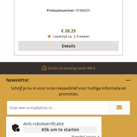
Productnummer:
01066531
Normale prijs:
€ 28,25
Levertijd ca. 2-3 weken
Details
Gratis verzending vanaf 449 €
Newsletter
Schrijf je nu in voor onze nieuwsbrief voor nuttige informatie en
promoties.
E-
mailadres
*
Anti-robotverificatie
Klik om te starten
Friendly
Captcha ⇗