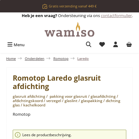
Ga naar de hoofdinhoud
Gratis verzending vanaf 449 €
Heb je een vraag?
Ondersteuning via ons
contactformulier
.
Je hebt 0 items op 
Menu
Home
Onderdelen
Romotop
Laredo
Romotop Laredo glasruit
afdichting
glasruit afdichting / pakking voor glasruit / glasafdichting /
afdichtingskoord / verzegel / glaslint / glaspakking / dichting
glas / kachelkoord
Romotop
Afbeeldingengalerij overslaan
Lees de productbeschrijving.