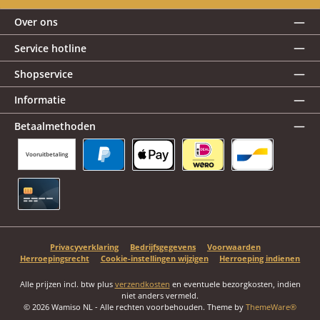
Over ons
Service hotline
Shopservice
Informatie
Betaalmethoden
Vooruitbetaling
PayPal
Apple Pay
iDEAL | Wero
Bancontact
Creditcard
Privacyverklaring
Bedrijfsgegevens
Voorwaarden
Herroepingsrecht
Cookie-instellingen wijzigen
Herroeping indienen
Alle prijzen incl. btw plus
verzendkosten
en eventuele bezorgkosten, indien
niet anders vermeld.
© 2026 Wamiso NL - Alle rechten voorbehouden. Theme by
ThemeWare®