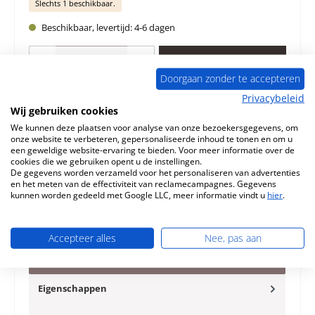
Slechts 1 beschikbaar.
Beschikbaar, levertijd: 4-6 dagen
Producthoeveelheid: Voer de gewenste hoeveelheid in of gebruik de knoppen 
In de winkelmand
Doorgaan zonder te accepteren
Privacybeleid
Toevoegen aan verlanglijst
Wij gebruiken cookies
We kunnen deze plaatsen voor analyse van onze bezoekersgegevens, om
Vraag over het product
onze website te verbeteren, gepersonaliseerde inhoud te tonen en om u
een geweldige website-ervaring te bieden. Voor meer informatie over de
cookies die we gebruiken opent u de instellingen.
De gegevens worden verzameld voor het personaliseren van advertenties
en het meten van de effectiviteit van reclamecampagnes. Gegevens
kunnen worden gedeeld met Google LLC, meer informatie vindt u
hier
.
Beschrijving
Origineel Achterste muur steen midden B voor de
Accepteer alles
Nee, pas aan
Houtkachel Romotop Stromboli Er zijn verschillende
voeringen voor dit mode…
Meer
Eigenschappen