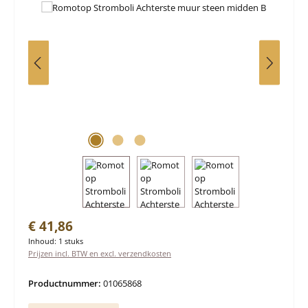
Normale prijs:
€ 41,86
Inhoud:
1 stuks
Prijzen incl. BTW en excl. verzendkosten
Productnummer:
01065868