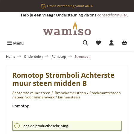
Ga naar de hoofdinhoud
Gratis verzending vanaf 449 €
Heb je een vraag?
Ondersteuning via ons
contactformulier
.
Je hebt 0 items op 
Menu
Home
Onderdelen
Romotop
Stromboli
Romotop Stromboli Achterste
muur steen midden B
Achterste muur steen / Brandkamersteen / Stookruimtesteen
/ steen voor binnenwerk / binnensteen
Romotop
Afbeeldingengalerij overslaan
Lees de productbeschrijving.