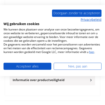
Toevoegen aan verlanglijst
Doorgaan zonder te accepteren
Vraag over het product
Privacybeleid
Wij gebruiken cookies
We kunnen deze plaatsen voor analyse van onze bezoekersgegevens, om
onze website te verbeteren, gepersonaliseerde inhoud te tonen en om u
een geweldige website-ervaring te bieden. Voor meer informatie over de
cookies die we gebruiken opent u de instellingen.
De gegevens worden verzameld voor het personaliseren van advertenties
Beschrijving
en het meten van de effectiviteit van reclamecampagnes. Gegevens
Deurklink voor de Verwarmingselement Schmid Bayern
kunnen worden gedeeld met Google LLC, meer informatie vindt u
hier
.
Schmid Bayern Deurklink Kerngegevens: handvat,
deurgreep
Meer
Accepteer alles
Nee, pas aan
Eigenschappen
Informatie over productveiligheid