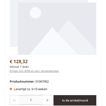
Normale prijs:
€ 128,32
Inhoud:
1 stuks
Prijzen incl. BTW en excl. verzendkosten
Productnummer:
01067902
Levertijd ca. 9-10 weken
Producthoeveelheid: Voer de gewenste hoeveelheid in of gebruik de knoppen 
In de winkelmand