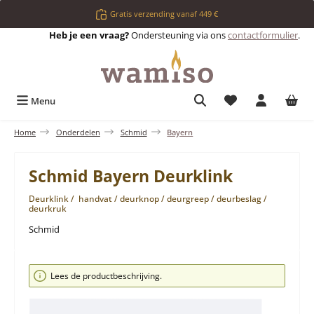
Ga naar de hoofdinhoud
Gratis verzending vanaf 449 €
Heb je een vraag?
Ondersteuning via ons
contactformulier
.
Je hebt 0 items op 
Menu
Home
Onderdelen
Schmid
Bayern
Schmid Bayern Deurklink
Deurklink / handvat / deurknop / deurgreep / deurbeslag /
deurkruk
Schmid
Afbeeldingengalerij overslaan
Lees de productbeschrijving.