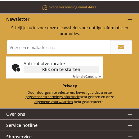
Gratis verzending vanaf 449 €
Newsletter
Schrijf je nu in voor onze nieuwsbrief voor nuttige informatie en
promoties.
E-
mailadres
*
Anti-robotverificatie
Klik om te starten
Friendly
Captcha ⇗
Privacy
Door doorgaan te selecteren, bevestigt u dat u onze
gegevensbeschermingsinformatie
hebt gelezen en onze
algemene voorwaarden
hebt geaccepteerd.
Over ons
Service hotline
Shopservice