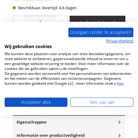
Beschikbaar, levertijd: 4-6 dagen
Producthoeveelheid: Voer de gewenste hoeveelheid in of gebruik de knoppen 
In de winkelmand
Doorgaan zonder te accepteren
Toevoegen aan verlanglijst
Privacybeleid
Wij gebruiken cookies
Vraag over het product
We kunnen deze plaatsen voor analyse van onze bezoekersgegevens, om
onze website te verbeteren, gepersonaliseerde inhoud te tonen en om u
een geweldige website-ervaring te bieden. Voor meer informatie over de
cookies die we gebruiken opent u de instellingen.
De gegevens worden verzameld voor het personaliseren van advertenties
en het meten van de effectiviteit van reclamecampagnes. Gegevens
kunnen worden gedeeld met Google LLC, meer informatie vindt u
hier
.
Beschrijving
Origineel Bodemsteen rechts midden voor de Open
Accepteer alles
Nee, pas aan
haard kit Schmid Lina TV 100 De fabrikant heeft de
productie van dit artike…
Meer
Eigenschappen
Informatie over productveiligheid