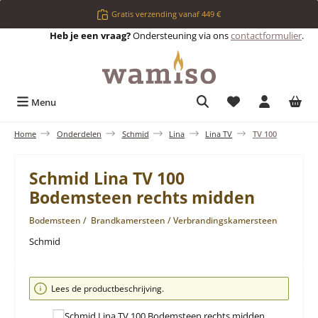
Ga naar de hoofdinhoud
Gratis verzending vanaf 449 €
Heb je een vraag?
Ondersteuning via ons
contactformulier
.
Je hebt 0 items op 
Menu
Home
Onderdelen
Schmid
Lina
Lina TV
TV 100
Schmid Lina TV 100
Bodemsteen rechts midden
Bodemsteen / Brandkamersteen / Verbrandingskamersteen
Schmid
Afbeeldingengalerij overslaan
Lees de productbeschrijving.