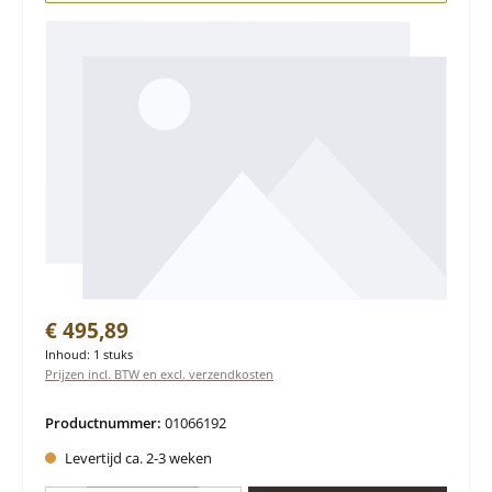
Normale prijs:
€ 495,89
Inhoud:
1 stuks
Prijzen incl. BTW en excl. verzendkosten
Productnummer:
01066192
Levertijd ca. 2-3 weken