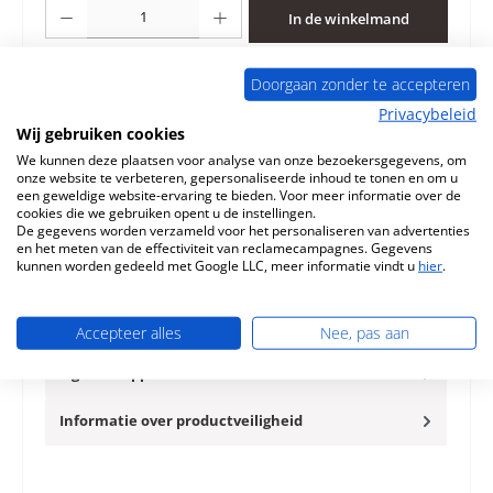
Producthoeveelheid: Voer de gewenste hoeveelheid in of gebruik de knoppen 
In de winkelmand
Toevoegen aan verlanglijst
Doorgaan zonder te accepteren
Privacybeleid
Vraag over het product
Wij gebruiken cookies
We kunnen deze plaatsen voor analyse van onze bezoekersgegevens, om
onze website te verbeteren, gepersonaliseerde inhoud te tonen en om u
een geweldige website-ervaring te bieden. Voor meer informatie over de
cookies die we gebruiken opent u de instellingen.
De gegevens worden verzameld voor het personaliseren van advertenties
en het meten van de effectiviteit van reclamecampagnes. Gegevens
Beschrijving
kunnen worden gedeeld met Google LLC, meer informatie vindt u
hier
.
Origineel binnenwerk voor de Houtkachel Skantherm
Fyrholm 14-delige set Skantherm Fyrholm binnenwerk
Kerngegevens: vuurva…
Meer
Accepteer alles
Nee, pas aan
Eigenschappen
Informatie over productveiligheid