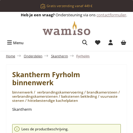
Ga naar de hoofdinhoud
Gratis verzending vanaf 449 €
Heb je een vraag?
Ondersteuning via ons
contactformulier
.
Je hebt 0 items op 
Menu
Home
Onderdelen
Skantherm
Fyrholm
Skantherm Fyrholm
binnenwerk
binnenwerk / verbrandingskamervoering / brandkamersteen /
verbrandingskamerstenen / bakstenen bekleding / vuurvaste
stenen / hittebestendige kachelplaten
Skantherm
Afbeeldingengalerij overslaan
Lees de productbeschrijving.