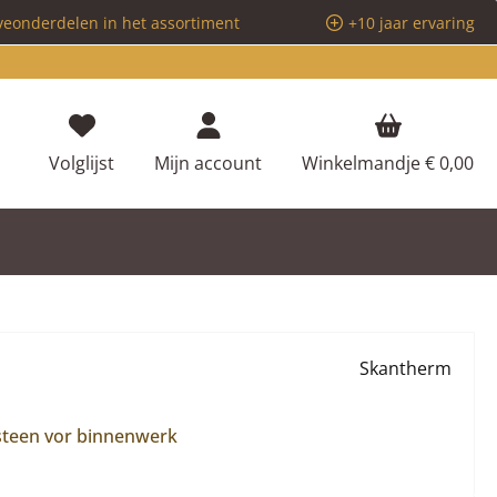
veonderdelen in het assortiment
+10 jaar ervaring
Je hebt 0 items op je verlanglijstje
Volglijst
Mijn account
Winkelmandje
€ 0,00
Skantherm
 steen vor binnenwerk