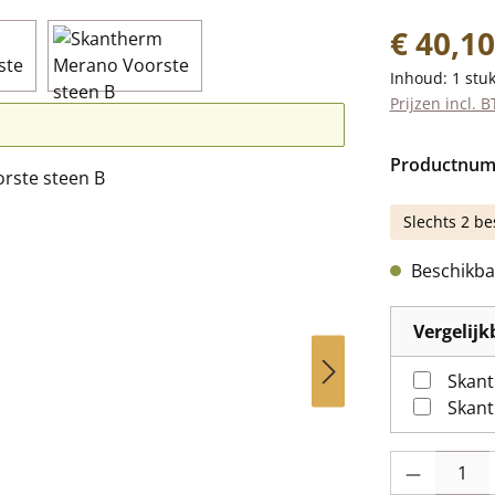
Normale prij
€ 40,10
Inhoud:
1 stu
Prijzen incl. 
Productnu
Slechts 2 be
Beschikbaa
Vergelij
Skant
Skant
Producthoevee