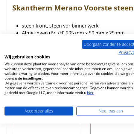
Skantherm
Merano
Voorste steen
steen front, steen vor binnenwerk
Afmetingen (B/L/H) 295 mm x 50 mm x 25 mm
Materiaal Vermiculiet
Doorgaan zonder te accep
Privacy
Wij gebruiken cookies
We kunnen deze plaatsen voor analyse van onze bezoekersgegevens, om onz
website te verbeteren, gepersonaliseerde inhoud te tonen en om u een gewel
Vergelijkbare producten
website-ervaring te bieden. Voor meer informatie over de cookies die we geb
opent u de instellingen.
De gegevens worden verzameld voor het personaliseren van advertenties en 
meten van de effectiviteit van reclamecampagnes. Gegevens kunnen worden
Productgalerij overslaan
gedeeld met Google LLC, meer informatie vindt u
hier
.
Accepteer alles
Nee, pas aan