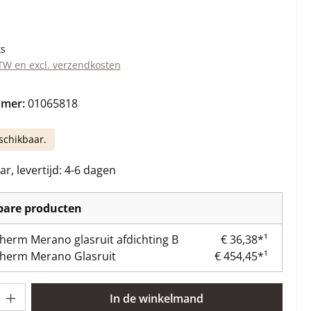
s:
ks
BTW en excl. verzendkosten
mmer:
01065818
schikbaar.
r, levertijd: 4-6 dagen
kbare producten
herm Merano glasruit afdichting B
€ 36,38*¹
herm Merano Glasruit
€ 454,45*¹
lheid: Voer de gewenste hoeveelheid in of gebruik de knoppen om 
In de winkelmand