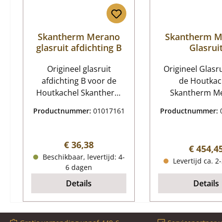
Skantherm Merano
Skantherm M
glasruit afdichting B
Glasrui
Origineel glasruit
Origineel Glasr
afdichting B voor de
de Houtkac
Houtkachel Skantherm
Skantherm M
Merano Geschikt voor
Skantherm M
Productnummer:
01017161
Productnummer:
modellen vanaf bouwjaar
Glasruit Kernge
04/2011. Skantherm
glaskeramiek, g
Merano glasruit
Afmetingen (B/L
Normale prijs:
€ 36,38
Normale
€ 454,4
afdichting Kerngegevens:
mm x 420 mm 
Beschikbaar, levertijd: 4-
Levertijd ca. 2
afdichtingskoord,
Booglengte 3
6 dagen
verzegel Platte pakking
Materiaal Gla
Details
Details
Afmetingen (B/H) 3 mm x
gebogen hitteb
20 mm Lengte 2,20 m
zelfklevend