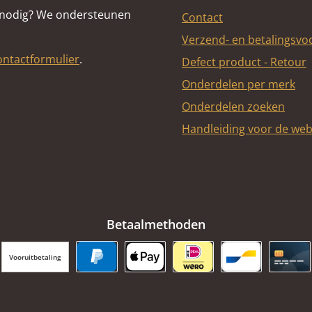
 nodig? We ondersteunen
Contact
Verzend- en betalingsv
ontactformulier
.
Defect product - Retour
Onderdelen per merk
Onderdelen zoeken
Handleiding voor de we
Betaalmethoden
Vooruitbetaling
PayPal
Apple Pay
iDEAL | Wero
Bancontact
Cred