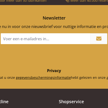
voor meer dan 50 fabrikanten
Meer dan 40.000 reser
gegoten
Bevestigingsschroeven
zijn niet inbegrepen
Newsletter
je nu in voor onze nieuwsbrief voor nuttige informatie en p
E-
mailadres
*
Privacy
dat u onze
gegevensbeschermingsinformatie
hebt gelezen en onze
tline
Shopservice