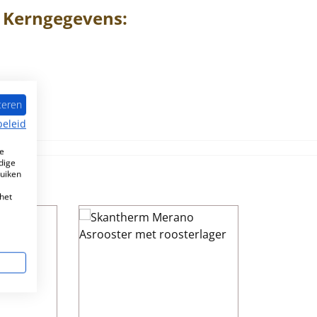
Kerngegevens:
teren
beleid
e
dige
ruiken
het