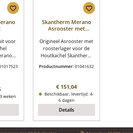
erano
Skantherm Merano
t
Asrooster met
roosterlager
uit voor
Origineel Asrooster met
hel
roosterlager voor de
erano
Houtkachel Skantherm
erano
Merano 2-delige set
01017523
Productnummer:
01041632
gevens:
Skantherm Merano
lasplaat
Asrooster met
/H) 350
roosterlager
Normale prijs:
€ 151,04
 prijs:
5
x 4 mm
Kerngegevens: Asrooster
Beschikbaar, levertijd: 4-
-3 weken
90 mm
Materiaal gegoten
6 dagen
s Vorm
Diameter 173 mm
Details
estendig
Sterkte 11 mm vuurbak
Afmetingen 200 x 200 x
25 mm Materiaal