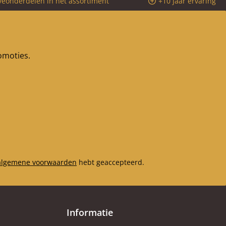
veonderdelen in het assortiment
+10 jaar ervaring
romoties.
algemene voorwaarden
hebt geaccepteerd.
Informatie