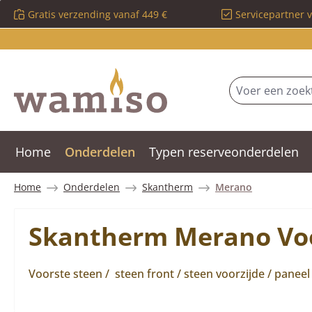
Gratis verzending vanaf 449 €
Servicepartner 
 naar de hoofdinhoud
Ga naar de zoekopdracht
Ga naar de hoofdnavigatie
Home
Onderdelen
Typen reserveonderdelen
Home
Onderdelen
Skantherm
Merano
Skantherm Merano Voo
Voorste steen / steen front / steen voorzijde / pane