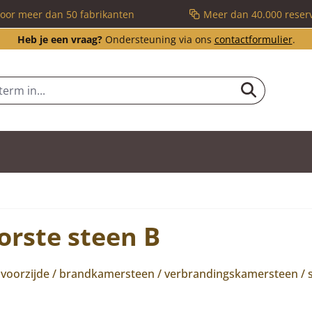
voor meer dan 50 fabrikanten
Meer dan 40.000 reser
Heb je een vraag?
Ondersteuning via ons
contactformulier
.
rste steen B
el voorzijde / brandkamersteen / verbrandingskamersteen /