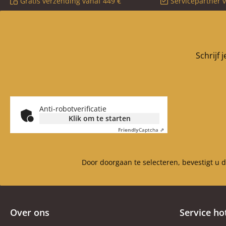
Gratis verzending vanaf 449 €
Servicepartner 
Schrijf 
Anti-robotverificatie
Klik om te starten
Friendly
Captcha ⇗
Door doorgaan te selecteren, bevestigt u 
Over ons
Service ho