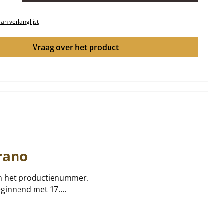
n verlanglijst
Vraag over het product
rano
 en het productienummer.
ginnend met 17....