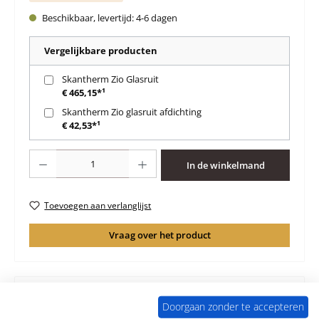
Beschikbaar, levertijd: 4-6 dagen
Vergelijkbare producten
Skantherm Zio Glasruit
€ 465,15*¹
Skantherm Zio glasruit afdichting
€ 42,53*¹
Producthoeveelheid: Voer de gewenste hoeveelheid in of gebruik de knoppen 
In de winkelmand
Toevoegen aan verlanglijst
Vraag over het product
Doorgaan zonder te accepteren