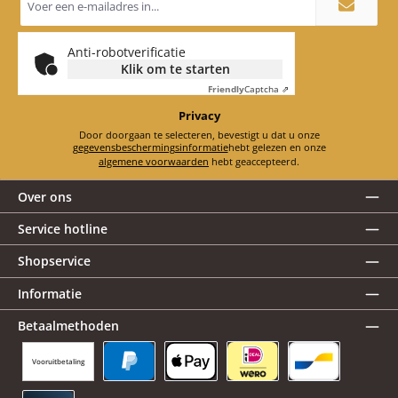
mailadres
*
Anti-robotverificatie
Klik om te starten
Friendly
Captcha ⇗
Privacy
Door doorgaan te selecteren, bevestigt u dat u onze
gegevensbeschermingsinformatie
hebt gelezen en onze
algemene voorwaarden
hebt geaccepteerd.
Over ons
Service hotline
Shopservice
Informatie
Betaalmethoden
Vooruitbetaling
PayPal
Apple Pay
iDEAL | Wero
Bancontact