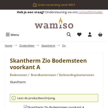
Ga naar de hoofdinhoud
Gratis verzending vanaf 449 €
Heb je een vraag?
Ondersteuning via ons
contactformulier
.
Je hebt 0 items op 
Menu
Home
Onderdelen
Skantherm
Zio
Skantherm Zio Bodemsteen
voorkant A
Bodemsteen / Brandkamersteen / Verbrandingskamersteen
Skantherm
Afbeeldingengalerij overslaan
Lees de productbeschrijving.