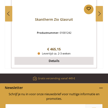
Skantherm Zio Glasruit
Productnummer:
01001242
Normale prijs:
€ 465,15
Levertijd ca. 2-3 weken
Details
Gratis verzending vanaf 449 €
Newsletter
Schrijf je nu in voor onze nieuwsbrief voor nuttige informatie en
promoties.
E-