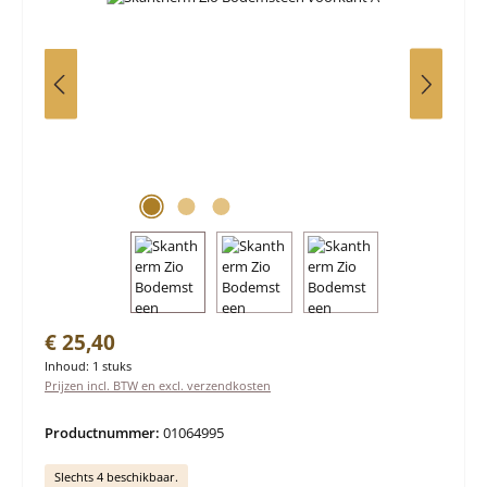
Normale prijs:
€ 25,40
Inhoud:
1 stuks
Prijzen incl. BTW en excl. verzendkosten
Productnummer:
01064995
Slechts 4 beschikbaar.