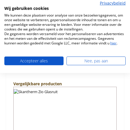
Beschrijving
Privacybeleid
Origineel Bodemsteen voorkant A voor de Houtkachel
Wij gebruiken cookies
Skantherm Zio Geschikt voor modellen met tertiaire lucht
We kunnen deze plaatsen voor analyse van onze bezoekersgegevens, om
Skantherm Zio…
Meer
onze website te verbeteren, gepersonaliseerde inhoud te tonen en om u
een geweldige website-ervaring te bieden. Voor meer informatie over de
cookies die we gebruiken opent u de instellingen.
Eigenschappen
De gegevens worden verzameld voor het personaliseren van advertenties
en het meten van de effectiviteit van reclamecampagnes. Gegevens
kunnen worden gedeeld met Google LLC, meer informatie vindt u
hier
.
Informatie over productveiligheid
Accepteer alles
Nee, pas aan
Productgalerij overslaan
Vergelijkbare producten