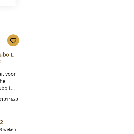
ubo L
t
uit voor
hel
ubo L
ubo L
01014620
gevens:
elglas
/L/H)
prijs:
72
50 mm x
-3 weken
iaal