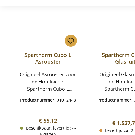
Spartherm Cubo L
Spartherm C
Asrooster
Glasrui
Origineel Asrooster voor
Origineel Glasr
de Houtkachel
de Houtkac
Spartherm Cubo L
Spartherm C
Spartherm Cubo L
Spartherm C
Productnummer:
01012448
Productnummer:
Asrooster Kerngegevens:
Glasruit Kernge
grondrooster,
deurglas, kach
brandrooster
Afmetingen (B
Normale prijs:
€ 55,12
Normale 
€ 1.527,
Afmetingen (B/L/H) 180
333/333 mm x 5
Beschikbaar, levertijd: 4-
Levertijd ca. 2
mm x 110 mm x 10 mm
4 mm Mater
6 dagen