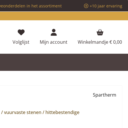
veonderdelen in het assortiment
+10 jaar ervaring
Je hebt 0 items op je verlanglijstje
Volglijst
Mijn account
Winkelmandje
€ 0,00
Spartherm
 vuurvaste stenen / hittebestendige