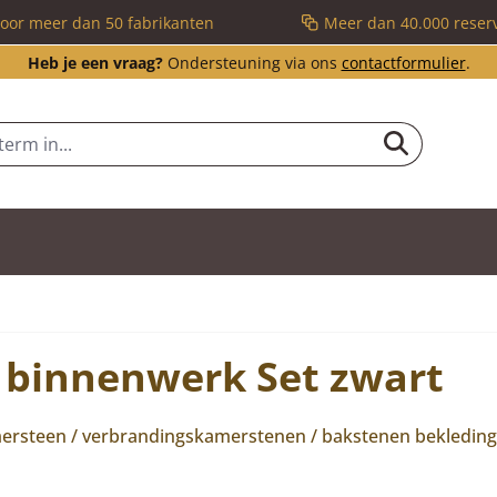
voor meer dan 50 fabrikanten
Meer dan 40.000 reser
Heb je een vraag?
Ondersteuning via ons
contactformulier
.
 binnenwerk Set zwart
steen / verbrandingskamerstenen / bakstenen bekleding /