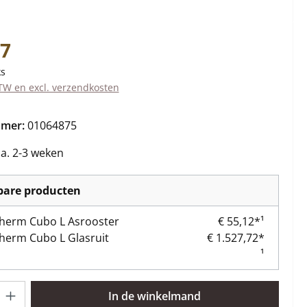
s:
37
ks
BTW en excl. verzendkosten
mmer:
01064875
ca. 2-3 weken
kbare producten
herm Cubo L Asrooster
€ 55,12*¹
herm Cubo L Glasruit
€ 1.527,72*
¹
lheid: Voer de gewenste hoeveelheid in of gebruik de knoppen om 
In de winkelmand