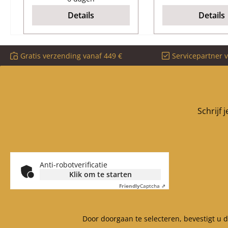
Materiaal Gieten
Glaskeramiek
Details
Details
hoekig hittebe
Gratis verzending vanaf 449 €
Servicepartner 
Schrijf 
Anti-robotverificatie
Klik om te starten
Friendly
Captcha ⇗
Door doorgaan te selecteren, bevestigt u 