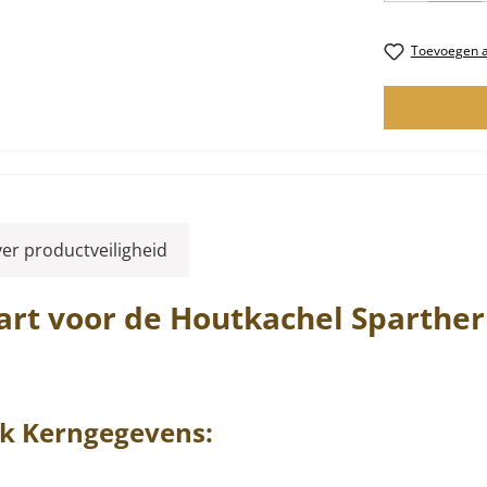
Toevoegen aa
ver productveiligheid
art voor de Houtkachel
Sparthe
k
Kerngegevens: