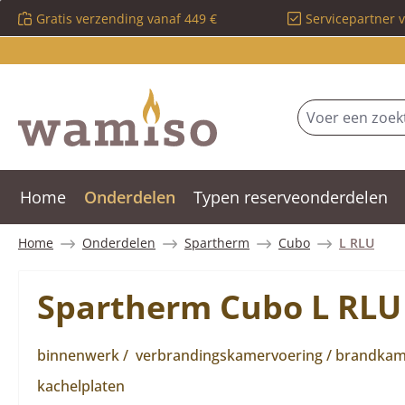
Gratis verzending vanaf 449 €
Servicepartner 
 naar de hoofdinhoud
Ga naar de zoekopdracht
Ga naar de hoofdnavigatie
Home
Onderdelen
Typen reserveonderdelen
Home
Onderdelen
Spartherm
Cubo
L RLU
Spartherm Cubo L RLU
binnenwerk / verbrandingskamervoering / brandkamer
kachelplaten