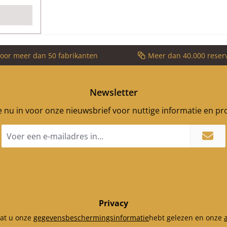
 Vorm
stendig
voor meer dan 50 fabrikanten
Meer dan 40.000 reser
Newsletter
je nu in voor onze nieuwsbrief voor nuttige informatie en p
E-
mailadres
*
Privacy
dat u onze
gegevensbeschermingsinformatie
hebt gelezen en onze