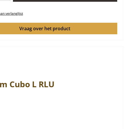
n verlanglijst
Vraag over het product
rm
Cubo
L RLU