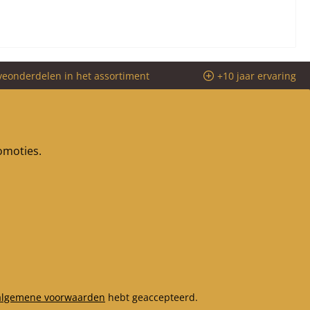
veonderdelen in het assortiment
+10 jaar ervaring
romoties.
algemene voorwaarden
hebt geaccepteerd.