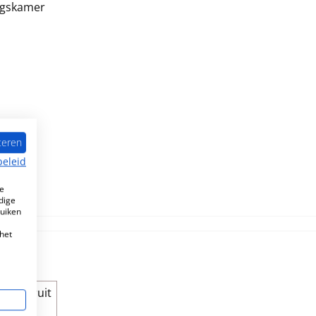
ngskamer
teren
beleid
e
dige
ruiken
het