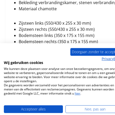
Bekleding verbrandingskamer, stenen verbrandi
Materiaal chamotte
Zijsteen links (550/430 x 255 x 30 mm)
Zijsteen rechts (550/430 x 255 x 30 mm)
Bodemsteen links (350 x 175 x 155 mm)
Bodemsteen rechts (350 x 175 x 155 mm)
Kabeldoorbuiging (355 x 335 x 30 mm)
Doorgaan zonder te accep
Privacy
De kleur zwart
Wij gebruiken cookies
We kunnen deze plaatsen voor analyse van onze bezoekersgegevens, om onz
website te verbeteren, gepersonaliseerde inhoud te tonen en om u een gewel
website-ervaring te bieden. Voor meer informatie over de cookies die we geb
opent u de instellingen.
De gegevens worden verzameld voor het personaliseren van advertenties en 
meten van de effectiviteit van reclamecampagnes. Gegevens kunnen worden
Vergelijkbare producten
gedeeld met Google LLC, meer informatie vindt u
hier
.
Productgalerij overslaan
Accepteer alles
Nee, pas aan
Nog 10 op voorraad!