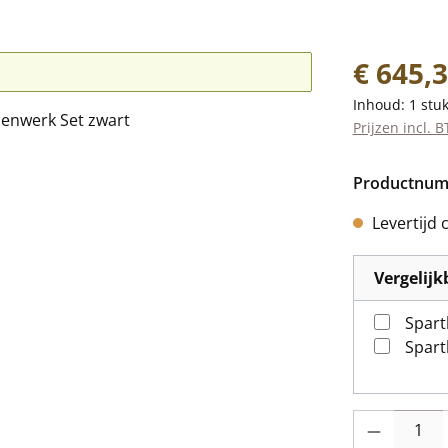
Normale prij
€ 645,
Inhoud:
1 stu
Prijzen incl. 
Productnu
Levertijd 
Vergelij
Spart
Spart
Producthoevee