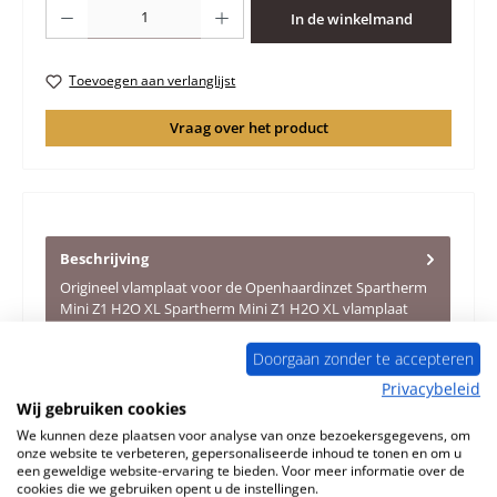
Producthoeveelheid: Voer de gewenste hoeveelheid in of gebruik de knoppen 
In de winkelmand
Toevoegen aan verlanglijst
Vraag over het product
Beschrijving
Origineel vlamplaat voor de Openhaardinzet Spartherm
Mini Z1 H2O XL Spartherm Mini Z1 H2O XL vlamplaat
Kerngegevens: vlam…
Meer
Doorgaan zonder te accepteren
Eigenschappen
Privacybeleid
Wij gebruiken cookies
Informatie over productveiligheid
We kunnen deze plaatsen voor analyse van onze bezoekersgegevens, om
onze website te verbeteren, gepersonaliseerde inhoud te tonen en om u
een geweldige website-ervaring te bieden. Voor meer informatie over de
cookies die we gebruiken opent u de instellingen.