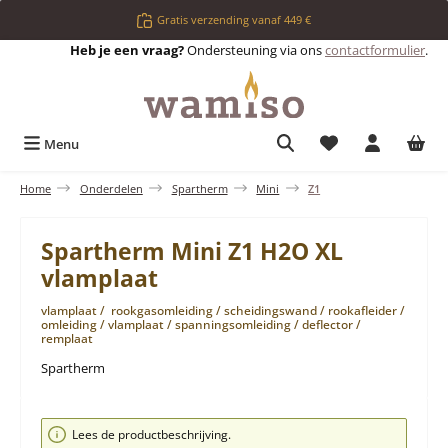
Ga naar de hoofdinhoud
Gratis verzending vanaf 449 €
Heb je een vraag?
Ondersteuning via ons
contactformulier
.
Je hebt 0 items op 
Menu
Home
Onderdelen
Spartherm
Mini
Z1
Spartherm Mini Z1 H2O XL
vlamplaat
vlamplaat / rookgasomleiding / scheidingswand / rookafleider /
omleiding / vlamplaat / spanningsomleiding / deflector /
remplaat
Spartherm
Afbeeldingengalerij overslaan
Lees de productbeschrijving.