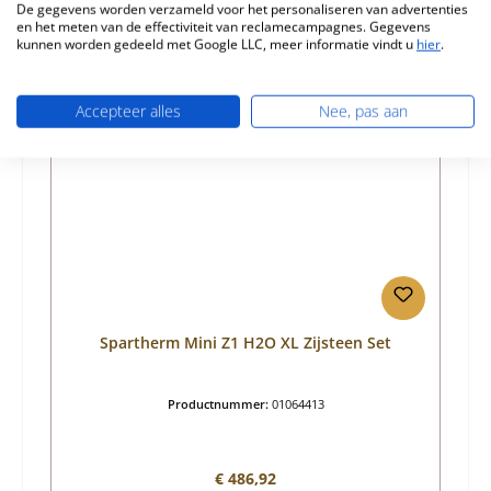
De gegevens worden verzameld voor het personaliseren van advertenties
en het meten van de effectiviteit van reclamecampagnes. Gegevens
kunnen worden gedeeld met Google LLC, meer informatie vindt u
hier
.
Productgalerij overslaan
Vergelijkbare producten
Accepteer alles
Nee, pas aan
Spartherm Mini Z1 H2O XL Zijsteen Set
Productnummer:
01064413
Normale prijs:
€ 486,92