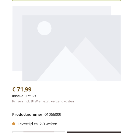
Normale prijs:
€ 71,99
Inhoud:
1 stuks
Prijzen incl. BTW en excl. verzendkosten
Productnummer:
01066009
Levertijd ca. 2-3 weken