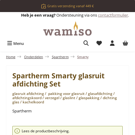
Ga naar de hoofdinhoud
Gratis verzending vanaf 449 €
Heb je een vraag?
Ondersteuning via ons
contactformulier
.
Je hebt 0 items op 
Menu
Home
Onderdelen
Spartherm
Smarty
Spartherm Smarty glasruit
afdichting Set
glasruit afdichting / pakking voor glasruit / glasafdichting /
afdichtingskoord / verzegel / glaslint / glaspakking / dichting
glas / kachelkoord
Spartherm
Afbeeldingengalerij overslaan
Lees de productbeschrijving.