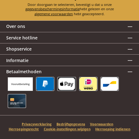
Door doorgaan te selecteren, bevestigt u dat u onze
gegevensbeschermingsinformatie
hebt gelezen en onze
algemene voorwaarden
hebt geaccepteerd.
Over ons
Service hotline
Shopservice
Informatie
Betaalmethoden
Vooruitbetaling
PayPal
Apple Pay
iDEAL | Wero
Bancontact
Creditcard
Privacyverklaring
Bedrijfsgegevens
Voorwaarden
Herroepingsrecht
Cookie-instellingen wijzigen
Herroeping indienen