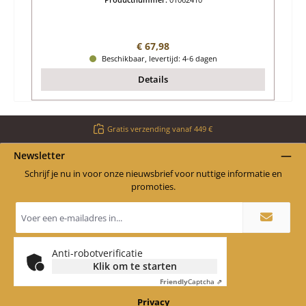
Normale prijs:
€ 67,98
Beschikbaar, levertijd: 4-6 dagen
Details
Gratis verzending vanaf 449 €
Newsletter
Schrijf je nu in voor onze nieuwsbrief voor nuttige informatie en
promoties.
E-
mailadres
*
Anti-robotverificatie
Klik om te starten
Friendly
Captcha ⇗
Privacy