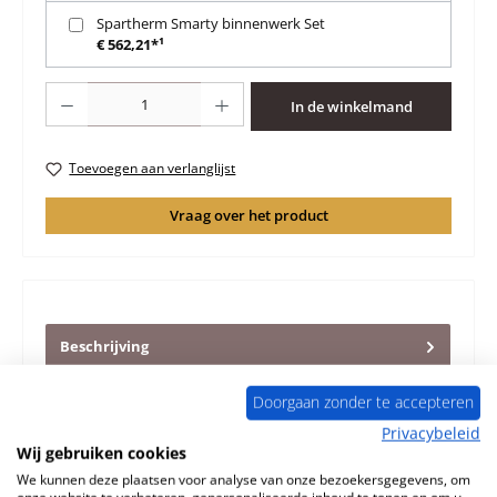
Spartherm Smarty binnenwerk Set
€ 562,21*¹
Producthoeveelheid: Voer de gewenste hoeveelheid in of gebruik de knoppen 
In de winkelmand
Toevoegen aan verlanglijst
Vraag over het product
Beschrijving
Origineel glasruit afdichting Set voor de Openhaardinzet
Spartherm Smarty Spartherm Smarty glasruit afdichting
Doorgaan zonder te accepteren
Kerngegevens…
Meer
Privacybeleid
Wij gebruiken cookies
Eigenschappen
We kunnen deze plaatsen voor analyse van onze bezoekersgegevens, om
onze website te verbeteren, gepersonaliseerde inhoud te tonen en om u