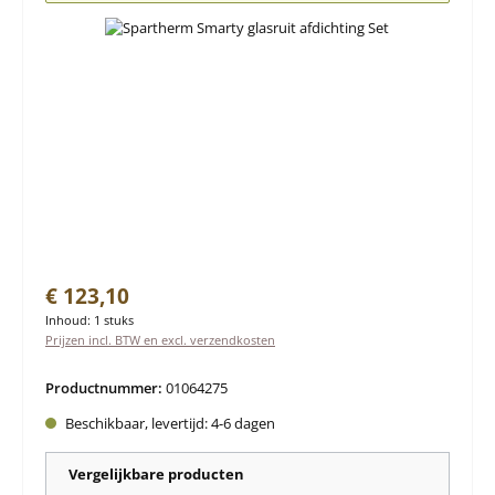
Normale prijs:
€ 123,10
Inhoud:
1 stuks
Prijzen incl. BTW en excl. verzendkosten
Productnummer:
01064275
Beschikbaar, levertijd: 4-6 dagen
Vergelijkbare producten