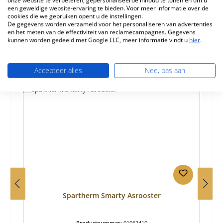
Informatie over productveiligheid
een geweldige website-ervaring te bieden. Voor meer informatie over de
cookies die we gebruiken opent u de instellingen.
De gegevens worden verzameld voor het personaliseren van advertenties
en het meten van de effectiviteit van reclamecampagnes. Gegevens
kunnen worden gedeeld met Google LLC, meer informatie vindt u
hier
.
Accepteer alles
Nee, pas aan
Productgalerij overslaan
Vergelijkbare producten
Spartherm Smarty Asrooster
Productnummer:
01062410