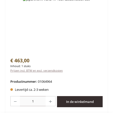
Normale prijs:
€ 463,00
Inhoud:
1 stuks
Prijzen incl. BTW en excl. verzendkosten
Productnummer:
01064964
Levertijd ca. 2-3 weken
Producthoeveelheid: Voer de gewenste hoeveelheid in of gebruik de knoppen 
In de winkelmand