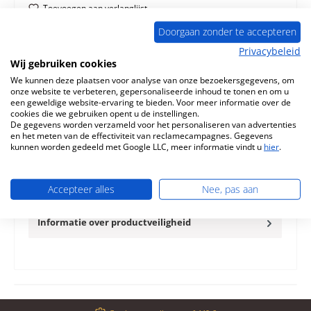
Toevoegen aan verlanglijst
Doorgaan zonder te accepteren
Vraag over het product
Privacybeleid
Wij gebruiken cookies
We kunnen deze plaatsen voor analyse van onze bezoekersgegevens, om
onze website te verbeteren, gepersonaliseerde inhoud te tonen en om u
een geweldige website-ervaring te bieden. Voor meer informatie over de
cookies die we gebruiken opent u de instellingen.
Beschrijving
De gegevens worden verzameld voor het personaliseren van advertenties
en het meten van de effectiviteit van reclamecampagnes. Gegevens
Origineel Bodemsteen Set voor de Openhaardinzet
kunnen worden gedeeld met Google LLC, meer informatie vindt u
hier
.
Spartherm Varia 1V-100h Spartherm Varia 1V-100h
Bodemsteen Kerngegevens:…
Meer
Accepteer alles
Nee, pas aan
Eigenschappen
Informatie over productveiligheid