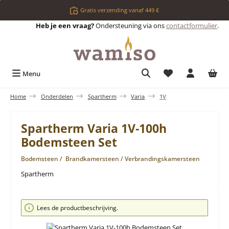
Ga naar de hoofdinhoud
Gratis verzending vanaf 449 €
Heb je een vraag?
Ondersteuning via ons
contactformulier
.
Je hebt 0 items op 
Menu
Home
Onderdelen
Spartherm
Varia
1V
Spartherm Varia 1V-100h
Bodemsteen Set
Bodemsteen / Brandkamersteen / Verbrandingskamersteen
Spartherm
Afbeeldingengalerij overslaan
Lees de productbeschrijving.