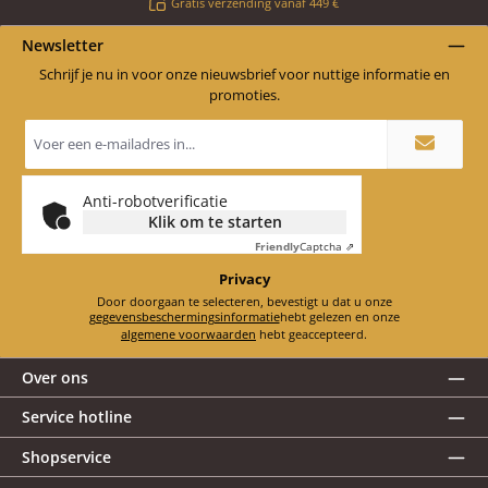
Gratis verzending vanaf 449 €
Newsletter
Schrijf je nu in voor onze nieuwsbrief voor nuttige informatie en
promoties.
E-
mailadres
*
Anti-robotverificatie
Klik om te starten
Friendly
Captcha ⇗
Privacy
Door doorgaan te selecteren, bevestigt u dat u onze
gegevensbeschermingsinformatie
hebt gelezen en onze
algemene voorwaarden
hebt geaccepteerd.
Over ons
Service hotline
Shopservice