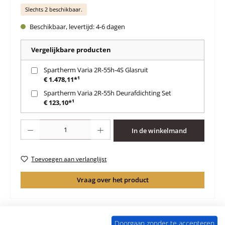
Slechts 2 beschikbaar.
Beschikbaar, levertijd: 4-6 dagen
Vergelijkbare producten
Spartherm Varia 2R-55h-4S Glasruit
€ 1.478,11*¹
Spartherm Varia 2R-55h Deurafdichting Set
€ 123,10*¹
Producthoeveelheid: Voer de gewenste hoeveelheid in of gebruik de knoppen 
In de winkelmand
Toevoegen aan verlanglijst
Vraag over het product
Doorgaan zonder te accepteren