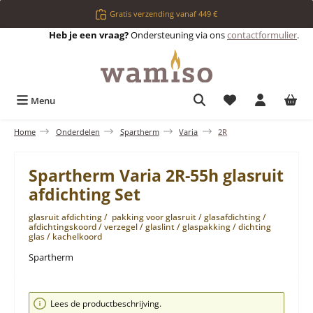
Ga naar de hoofdinhoud
Gratis verzending vanaf 449 €
Heb je een vraag?
Ondersteuning via ons
contactformulier
.
Je hebt 0 items op 
Menu
Home
Onderdelen
Spartherm
Varia
2R
Spartherm Varia 2R-55h glasruit
afdichting Set
glasruit afdichting / pakking voor glasruit / glasafdichting /
afdichtingskoord / verzegel / glaslint / glaspakking / dichting
glas / kachelkoord
Spartherm
Afbeeldingengalerij overslaan
Lees de productbeschrijving.