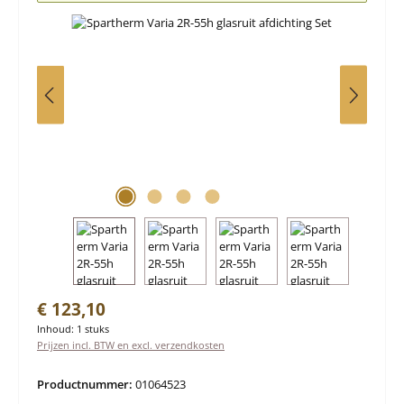
Normale prijs:
€ 123,10
Inhoud:
1 stuks
Prijzen incl. BTW en excl. verzendkosten
Productnummer:
01064523