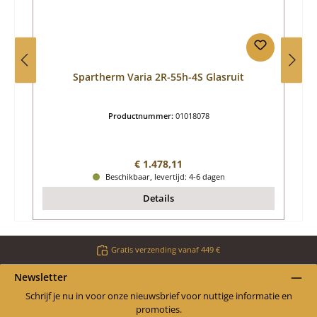
Spartherm Varia 2R-55h-4S Glasruit
Productnummer:
01018078
Normale prijs:
€ 1.478,11
Beschikbaar, levertijd: 4-6 dagen
Details
Gratis verzending vanaf 449 €
Newsletter
Schrijf je nu in voor onze nieuwsbrief voor nuttige informatie en
promoties.