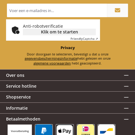
E-
mailadres
*
Anti-robotverificatie
Klik om te starten
Friendly
Captcha ⇗
Privacy
Door doorgaan te selecteren, bevestigt u dat u onze
gegevensbeschermingsinformatie
hebt gelezen en onze
algemene voorwaarden
hebt geaccepteerd.
Over ons
Service hotline
Shopservice
Informatie
Betaalmethoden
Vooruitbetaling