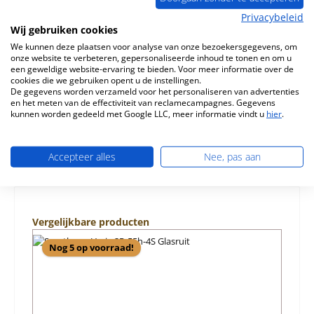
Privacybeleid
Beschrijving
Wij gebruiken cookies
Origineel glasruit afdichting Set voor de Openhaardinzet
We kunnen deze plaatsen voor analyse van onze bezoekersgegevens, om
Spartherm Varia 2R-55h Spartherm Varia 2R-55h glasruit
onze website te verbeteren, gepersonaliseerde inhoud te tonen en om u
afdichting…
Meer
een geweldige website-ervaring te bieden. Voor meer informatie over de
cookies die we gebruiken opent u de instellingen.
De gegevens worden verzameld voor het personaliseren van advertenties
Eigenschappen
en het meten van de effectiviteit van reclamecampagnes. Gegevens
kunnen worden gedeeld met Google LLC, meer informatie vindt u
hier
.
Informatie over productveiligheid
Accepteer alles
Nee, pas aan
Productgalerij overslaan
Vergelijkbare producten
Nog 5 op voorraad!