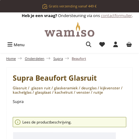
Ga naar de hoofdinhoud
Gratis verzending vanaf 449 €
Heb je een vraag?
Ondersteuning via ons
contactformulier
.
Je hebt 0 items op 
Menu
Home
Onderdelen
Supra
Beaufort
Supra Beaufort Glasruit
Glasruit / glazen ruit / glaskeramiek / deurglas / kijkvenster /
kachelglas / glasplaat / kachelruit / venster / ruitje
Supra
Afbeeldingengalerij overslaan
Lees de productbeschrijving.