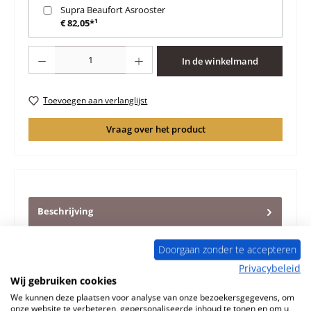
Supra Beaufort Asrooster
€ 82,05*¹
Producthoeveelheid: Voer de gewenste hoeveelheid in of gebruik de knoppen 
In de winkelmand
Toevoegen aan verlanglijst
Vraag over het product
Beschrijving
Origineel Glasruit voor de Openhaardinzet Supra
Beaufort Supra Beaufort Glasruit Kerngegevens:
Doorgaan zonder te accepteren
kijkvenster, kachelglas Af…
Meer
Privacybeleid
Wij gebruiken cookies
Eigenschappen
We kunnen deze plaatsen voor analyse van onze bezoekersgegevens, om
onze website te verbeteren, gepersonaliseerde inhoud te tonen en om u