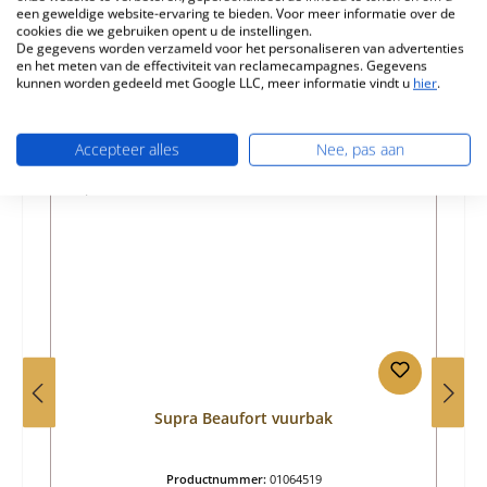
Informatie over productveiligheid
een geweldige website-ervaring te bieden. Voor meer informatie over de
cookies die we gebruiken opent u de instellingen.
De gegevens worden verzameld voor het personaliseren van advertenties
en het meten van de effectiviteit van reclamecampagnes. Gegevens
kunnen worden gedeeld met Google LLC, meer informatie vindt u
hier
.
Accepteer alles
Nee, pas aan
Productgalerij overslaan
Vergelijkbare producten
Supra Beaufort vuurbak
Productnummer:
01064519