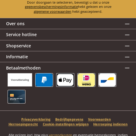
Door doorgaan te selecteren, bevestigt u dat u onze
gegevensbeschermingsinformatie
hebt gelezen en onze
algemene voorwaarden
hebt geaccepteerd.
Over ons
Service hotline
Shopservice
Informatie
Betaalmethoden
Vooruitbetaling
PayPal
Apple Pay
iDEAL | Wero
Bancontact
Creditcard
Privacyverklaring
Bedrijfsgegevens
Voorwaarden
Herroepingsrecht
Cookie-instellingen wijzigen
Herroeping indienen
Alle prijzen incl. btw plus
verzendkosten
en eventuele bezorgkosten, indien