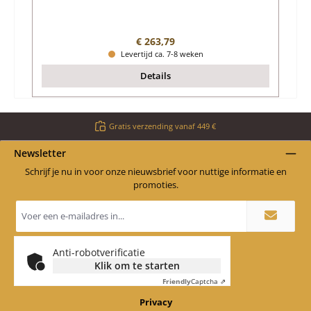
Normale prijs:
€ 263,79
Levertijd ca. 7-8 weken
Details
Gratis verzending vanaf 449 €
Newsletter
Schrijf je nu in voor onze nieuwsbrief voor nuttige informatie en
promoties.
E-
mailadres
*
Anti-robotverificatie
Klik om te starten
Friendly
Captcha ⇗
Privacy