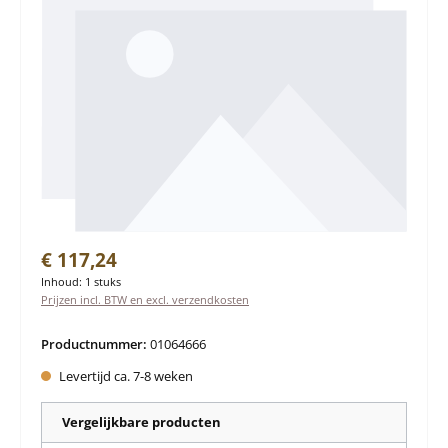
Normale prijs:
€ 117,24
Inhoud:
1 stuks
Prijzen incl. BTW en excl. verzendkosten
Productnummer:
01064666
Levertijd ca. 7-8 weken
Vergelijkbare producten