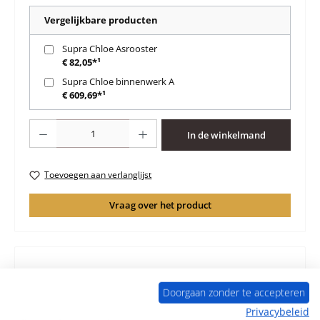
Vergelijkbare producten
Supra Chloe Asrooster
€ 82,05*¹
Supra Chloe binnenwerk A
€ 609,69*¹
Producthoeveelheid: Voer de gewenste hoeveelheid in of gebruik de knoppen 
In de winkelmand
Toevoegen aan verlanglijst
Vraag over het product
Beschrijving
Doorgaan zonder te accepteren
Origineel Bodemsteen links A voor de Houtkachel Supra
Privacybeleid