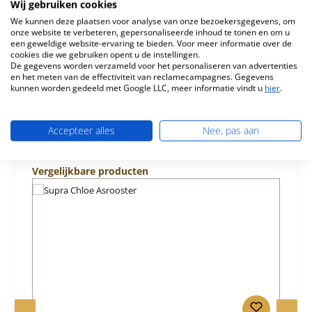
Chloe Geschikt voor modellen gebouwd tot 2023 Als het
Wij gebruiken cookies
serienummer he…
Meer
We kunnen deze plaatsen voor analyse van onze bezoekersgegevens, om
onze website te verbeteren, gepersonaliseerde inhoud te tonen en om u
een geweldige website-ervaring te bieden. Voor meer informatie over de
Eigenschappen
cookies die we gebruiken opent u de instellingen.
De gegevens worden verzameld voor het personaliseren van advertenties
Informatie over productveiligheid
en het meten van de effectiviteit van reclamecampagnes. Gegevens
kunnen worden gedeeld met Google LLC, meer informatie vindt u
hier
.
Accepteer alles
Nee, pas aan
Productgalerij overslaan
Vergelijkbare producten