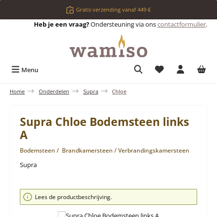
Ga naar de hoofdinhoud
Gratis verzending vanaf 449 €
Heb je een vraag?
Ondersteuning via ons
contactformulier
.
Je hebt 0 items op 
Menu
Home
Onderdelen
Supra
Chloe
Supra Chloe Bodemsteen links
A
Bodemsteen / Brandkamersteen / Verbrandingskamersteen
Supra
Afbeeldingengalerij overslaan
Lees de productbeschrijving.