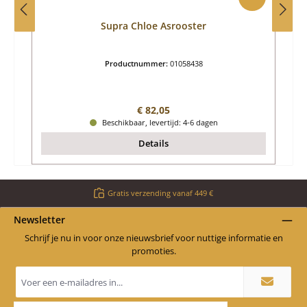
Supra Chloe Asrooster
Productnummer:
01058438
Normale prijs:
€ 82,05
Beschikbaar, levertijd: 4-6 dagen
Details
Gratis verzending vanaf 449 €
Newsletter
Schrijf je nu in voor onze nieuwsbrief voor nuttige informatie en
promoties.
E-
mailadres
*