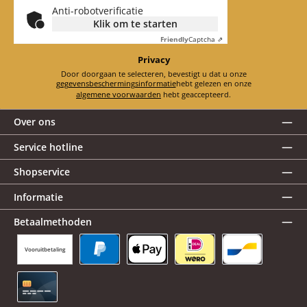
Anti-robotverificatie
Klik om te starten
Friendly
Captcha ⇗
Privacy
Door doorgaan te selecteren, bevestigt u dat u onze
gegevensbeschermingsinformatie
hebt gelezen en onze
algemene voorwaarden
hebt geaccepteerd.
Over ons
Service hotline
Shopservice
Informatie
Betaalmethoden
Vooruitbetaling
PayPal
Apple Pay
iDEAL | Wero
Bancontact