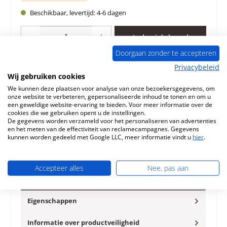
Beschikbaar, levertijd: 4-6 dagen
Producthoeveelheid: Voer de gewenste hoeveelheid in of gebruik de knoppen 
In de winkelmand
Doorgaan zonder te accepteren
Toevoegen aan verlanglijst
Privacybeleid
Wij gebruiken cookies
Vraag over het product
We kunnen deze plaatsen voor analyse van onze bezoekersgegevens, om
onze website te verbeteren, gepersonaliseerde inhoud te tonen en om u
een geweldige website-ervaring te bieden. Voor meer informatie over de
cookies die we gebruiken opent u de instellingen.
De gegevens worden verzameld voor het personaliseren van advertenties
en het meten van de effectiviteit van reclamecampagnes. Gegevens
kunnen worden gedeeld met Google LLC, meer informatie vindt u
hier
.
Beschrijving
Origineel convectieventilator voor de Openhaardinzet
Accepteer alles
Nee, pas aan
Supra K 42-52 Supra K 42-52 convectieventilator
Kerngegevens: luchtv…
Meer
Eigenschappen
Informatie over productveiligheid