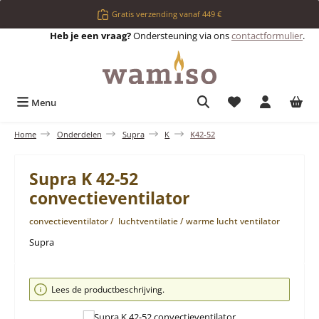
Ga naar de hoofdinhoud
Gratis verzending vanaf 449 €
Heb je een vraag?
Ondersteuning via ons
contactformulier
.
Je hebt 0 items op 
Menu
Home
Onderdelen
Supra
K
K42-52
Supra K 42-52
convectieventilator
convectieventilator / luchtventilatie / warme lucht ventilator
Supra
Afbeeldingengalerij overslaan
Lees de productbeschrijving.