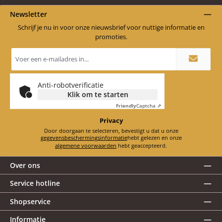
Newsletter
Schrijf je nu in voor onze nieuwsbrief voor nuttige informatie en
promoties.
E-
mailadres
*
Anti-robotverificatie
Klik om te starten
Friendly
Captcha ⇗
Privacy
Door doorgaan te selecteren, bevestigt u dat u onze
gegevensbeschermingsinformatie
hebt gelezen en onze
algemene voorwaarden
hebt geaccepteerd.
Over ons
Service hotline
Shopservice
Informatie