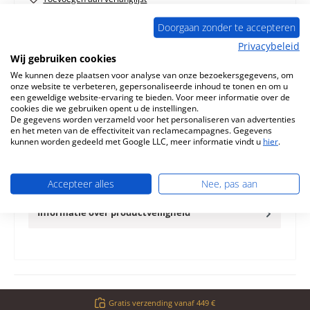
Doorgaan zonder te accepteren
Vraag over het product
Privacybeleid
Wij gebruiken cookies
We kunnen deze plaatsen voor analyse van onze bezoekersgegevens, om
onze website te verbeteren, gepersonaliseerde inhoud te tonen en om u
een geweldige website-ervaring te bieden. Voor meer informatie over de
cookies die we gebruiken opent u de instellingen.
Beschrijving
De gegevens worden verzameld voor het personaliseren van advertenties
Origineel Glasruit voor de Openhaardinzet Supra Quattro
en het meten van de effectiviteit van reclamecampagnes. Gegevens
Supra Quattro Glasruit Kerngegevens: glasplaat,
kunnen worden gedeeld met Google LLC, meer informatie vindt u
hier
.
kachelruit Materi…
Meer
Eigenschappen
Accepteer alles
Nee, pas aan
Informatie over productveiligheid
Gratis verzending vanaf 449 €