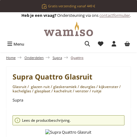
Ga naar de hoofdinhoud
Gratis verzending vanaf 449 €
Heb je een vraag?
Ondersteuning via ons
contactformulier
.
Je hebt 0 items op 
Menu
Home
Onderdelen
Supra
Quattro
Supra Quattro Glasruit
Glasruit / glazen ruit / glaskeramiek / deurglas / kijkvenster /
kachelglas / glasplaat / kachelruit / venster / ruitje
Supra
Afbeeldingengalerij overslaan
Lees de productbeschrijving.