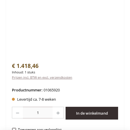
Normale prijs:
€ 1.418,46
Inhoud:
1 stuks
Prijzen incl. BTW en excl. verzendkosten
Productnummer:
01065920
Levertijd ca. 7-8 weken
Producthoeveelheid: Voer de gewenste hoeveelheid in of gebruik de knoppen 
In de winkelmand
Toevoegen aan verlanglijst