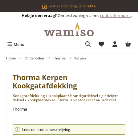
Ga naar de hoofdinhoud
Gratis verzending vanaf 449 €
Heb je een vraag?
Ondersteuning via ons
contactformulier
.
Je hebt 0 items op 
Menu
Home
Onderdelen
Thorma
Kerpen
Thorma Kerpen
Kookgatafdekking
Kookgatafdekking / kookplaat / brandgatdeksel / gietizijere
deksel / kookplaatdeksel / fornuisplaatdeksel / vuurdeksel
Thorma
Afbeeldingengalerij overslaan
Lees de productbeschrijving.