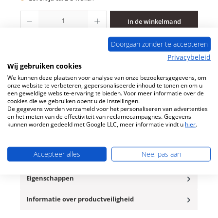
Producthoeveelheid: Voer de gewenste hoeveelheid in of gebruik de knoppen 
In de winkelmand
Doorgaan zonder te accepteren
Toevoegen aan verlanglijst
Privacybeleid
Wij gebruiken cookies
Vraag over het product
We kunnen deze plaatsen voor analyse van onze bezoekersgegevens, om
onze website te verbeteren, gepersonaliseerde inhoud te tonen en om u
een geweldige website-ervaring te bieden. Voor meer informatie over de
cookies die we gebruiken opent u de instellingen.
De gegevens worden verzameld voor het personaliseren van advertenties
en het meten van de effectiviteit van reclamecampagnes. Gegevens
kunnen worden gedeeld met Google LLC, meer informatie vindt u
hier
.
Beschrijving
Origineel Kookgatafdekking voor de Duurzaamheidsoven
Thorma Kerpen Thorma Kerpen Kookgatafdekking
Accepteer alles
Nee, pas aan
Kerngegevens: kookplaat…
Meer
Eigenschappen
Informatie over productveiligheid