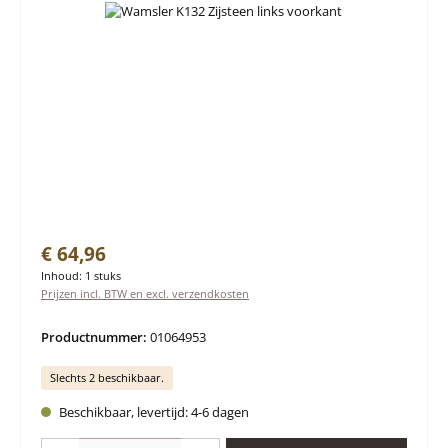
Normale prijs:
€ 64,96
Inhoud:
1 stuks
Prijzen incl. BTW en excl. verzendkosten
Productnummer:
01064953
Slechts 2 beschikbaar.
Beschikbaar, levertijd: 4-6 dagen
Producthoeveelheid: Voer de gewenste hoeveelheid in of gebruik de knoppen 