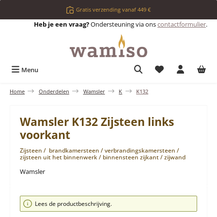
Ga naar de hoofdinhoud
Gratis verzending vanaf 449 €
Heb je een vraag?
Ondersteuning via ons
contactformulier
.
Je hebt 0 items op 
Menu
Home
Onderdelen
Wamsler
K
K132
Wamsler K132 Zijsteen links
voorkant
Zijsteen / brandkamersteen / verbrandingskamersteen /
zijsteen uit het binnenwerk / binnensteen zijkant / zijwand
Wamsler
Afbeeldingengalerij overslaan
Lees de productbeschrijving.