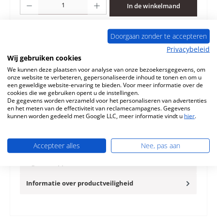
In de winkelmand
Toevoegen aan verlanglijst
Doorgaan zonder te accepteren
Privacybeleid
Vraag over het product
Wij gebruiken cookies
We kunnen deze plaatsen voor analyse van onze bezoekersgegevens, om
onze website te verbeteren, gepersonaliseerde inhoud te tonen en om u
een geweldige website-ervaring te bieden. Voor meer informatie over de
cookies die we gebruiken opent u de instellingen.
De gegevens worden verzameld voor het personaliseren van advertenties
en het meten van de effectiviteit van reclamecampagnes. Gegevens
Beschrijving
kunnen worden gedeeld met Google LLC, meer informatie vindt u
hier
.
Origineel Zijsteen links voorkant voor de Keukenfornuis
Wamsler K132 Wamsler K132 Zijsteen links voorkant
Kerngegevens: b…
Meer
Accepteer alles
Nee, pas aan
Eigenschappen
Informatie over productveiligheid